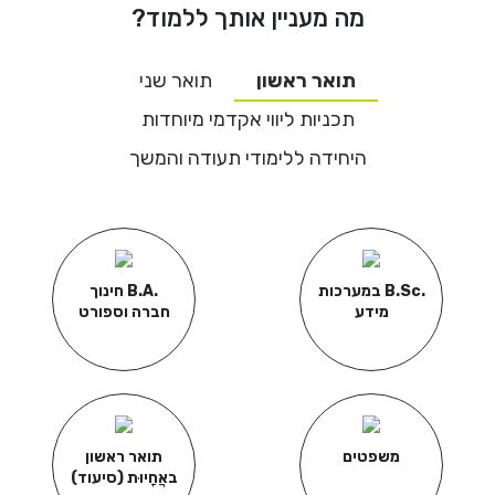
He
מה מעניין אותך ללמוד?
תואר ראשון
תואר שני
English
תכניות ליווי אקדמי מיוחדות
בואו נדבר
عربيه
היחידה ללימודי תעודה והמשך
.B.Sc במערכות
.B.A חינוך
מידע
חברה וספורט
משפטים
תואר ראשון
באֲחָיוּת (סיעוד)