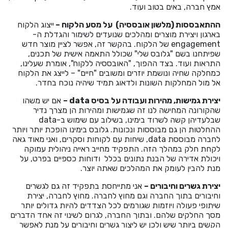
אמץ חברה, באים בטוב ועוד.
ההתאבססות (מלשון אובססיה) על מסע הלקוח –
ייצוג הלקוח
בארגון ויצירת מוצרים ומהלכים שנועדים לשימור והגדלת ה-
engagement של הלקוח. בהקשר זה, אפשר לציין מוצר חדש
שפיתחנו בשם "גלובס שלי" שכולל התאמה אישית של תכנים,
התראות ועוד. בצד ההפוך, "האובססיה ללקוח", אומרת שעלינו,
כמחלקה שחיה ונושמת יוזרים ומשובים "חיים" – לייצג את הלקוח
אל מול המחלקות השונות ולדאוג תמיד שיהיה נוכח בחדר.
יצירת גמישות, מהירות ועבודה על בסיס data –
אם יש משהו
שהקורונה המחישה לנו זה שגמישות ומהירות הן מצרך נדיר
שבלעדיהן קשה לשרוד בימינו, בשילוב עם שימוש ב-data
ההחלטות הן גם מבוססות ונכונות. גלובס בימינו הופכת יותר ויותר
לחברה מבוססת data, שיחות עם לקוחות וסקרים, ואני מאוד גאה
לקחת חלק במהלך הזה. התפקיד מחייב ראייה ניהולית עמוקה
ויכולת אדירה של הבנת נתונים בכלל ודוחות כספיים בפרט, על
מנת להבין לעומק את המהלכים שאתה יוצר.
יצירת גשרים וחיבורים –
אני מתייחסת בתפקיד זה גם לגשרים
וחיבורים בתוך החברה וגם מחוץ לחברה. מחוץ לחברה, יצירת
שיתופי פעולה ויוזמות שגורמים לכל הצדדים להיות גדולים יותר
מסך החלקים שלהם. ובתוך החברה, לגרום לשינוי זה אחד הדברים
הקשים ביותר שיש ולכן יש ליצור גשרים וחיבורים על מנת לאפשר