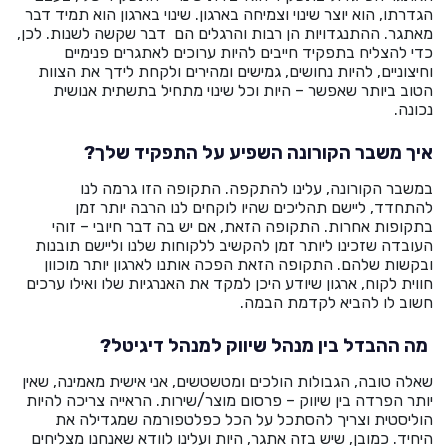
הגדרתו, הוא יוצר שינוי וצמיחה בארגון. שינוי בארגון הוא תמיד דבר
מאתגר. ההתנגדויות הן רבות והרגלים הם דבר שקשה לשנות. לכן,
כדי להצליח בתפקיד חייבים להיות ערוכים לאתגרים פנימיים
וחיצוניים, להיות נחושים, גמישים ומהירים ולקחת לידך את הצוות
הטוב ביותר שאפשר – היות וכל שינוי מתחיל בתשתית אנושית
נכונה.
איך משבר הקורונה השפיע על התפקיד שלך?
במשבר הקורונה, עלינו להתקפה. התקופה הזו גרמה לנו
להתחדד, ליישם תהליכים שהיו לוקחים לנו הרבה יותר זמן
בתקופות אחרות. התקופה הזאת, אם יש בה דבר חיובי – זוהי
העובדה שזכינו ליותר זמן להקשיב ללקוחות שלנו וליישם תובנות
ובקשות שלהם. התקופה הזאת הפכה אותנו לארגון יותר מוכוון
חווית לקוח, ארגון שיודע היכן למקד את האנרגיות שלו ואילו ערכים
חשוב לו להביא לקדמת הבמה.
מה ההבדל בין מנהל שיווק למנהל דיגיטל?
שאלה טובה, הגבולות הולכים ומטשטשים, אני אישית מאמינה, שאין
יותר הפרדה בין שיווק – פרסום מוצר/שירות. הראייה צריכה להיות
הוליסטית וצריך להסתכל על הכל כפלטפורמה שמגדילה את
היחיד. כמובן, שיש בזה אתגר, היות ועלינו לוודא שאנחנו מצליחים