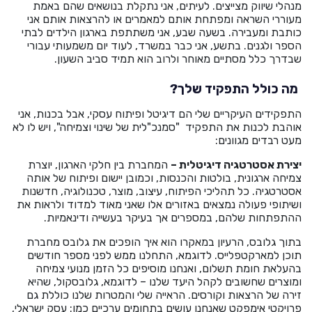
מנהלי שיווק מצייצים. לעיתים, אני נתקלת בנושאים שהם באמת
מעוררי השראה ומפתחת אותם למאמרים או להרצאות אותם אני
כותבת ומעבירה. בשעה שבע, אני משתתפת בארגון הילדים לבתי
הספר ולגנים. בתשע, אני כבר במשרד, לעוד יום משמעותי עבורי
שבדרך כלל מסתיים מאוחר ולרוב הוא תמיד סביב השעון.
מה כולל התפקיד שלך?
התפקידים העיקריים שלי הם דיגיטל ופיתוח עסקי, אבל בכנות, אני
אוהבת לכנות את התפקיד "סמנכ"לית של שינוי וצמיחה", ויש לו לא
מעט רבדים מגוונים:
יצירת אסטרטגיה דיגיטלית –
המחברת בין חלקי הארגון, יוצרת
צמיחה ארגונית, בולטות והכנסות, וכמובן יישום ופיתוח של אותה
אסטרטגיה. כל תהליכי הפיתוח, עיצוב, מוצר, טכנולוגיה, חדשנות
ושיתופי פעולה נמצאים באזורים אלו שאני מאוד למדוד ולראות את
ההתפתחות שלהם, במספרים אך בעיקר בעשייה ודינאמיות.
בתוך גלובס, הרעיון במאקרו הוא איך הופכים את גלובס מחברת
תוכן למארקטפלייס. לדוגמא, התחלנו ממש לפני מספר חודשים
בהעלאת חומת תשלום, ואנחנו מוסיפים כל הזמן מנועי צמיחה
ומוצרים שחשובים לקהל היעד שלנו – לדוגמא, גלובסקול, שהיא
זירה של הרצאות וקורסים. הראייה שלי והמטרות שלנו כוללת גם
פרויקטי אימפקט שאנחנו עושים בתחומים ערכיים כמו: עסק ישראלי,