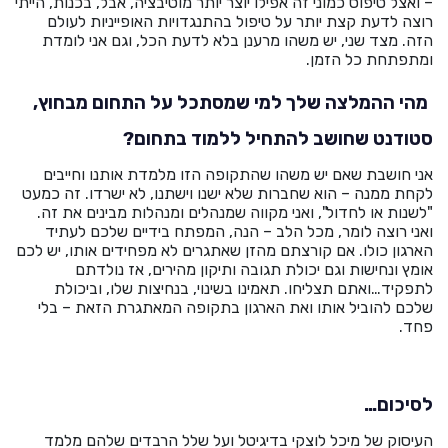
– ואצל טיפוס כמוני זה אפילו יוצר יותר מוטיבציה, אבל, בכנות, הייתי
רוצה לדעת קצת יותר על טיפול בהתנגדויות האופייניות לעולם
הזה. מצד שני, יש משהו מרענן בלא לדעת הכל, וגם אני לומדת
ומתפתחת כל הזמן.
מהי ההמלצה שלך למי שמסתכל על התחום מבחוץ,
סטודנט שחושב להתחיל ללמוד בתחום?
אני חושבת שאם יש משהו שהתקופה הזו מלמדת אותנו וחייבים
לקחת ממנה – הוא שחברות שלא ישנו וישתנו, לא ישרדו. זה כמעט
"לשנות או לחדול", ואני מקווה שמנהלים ומנהלות מבינים את זה.
ואני רוצה לומר, מכל הלב – הנה, המפתח בידיים שלכם לעתיד
הארגון כולו. אם קורצתם מהזן שאתגרים לא מפחידים אותו, יש לכם
אומץ ונחישות וגם יכולת תגובה ותיקון מהירים, אז נולדתם
לתפקיד…ואתם תצליחו. תאמינו בשינוי, בנחיצות שלו, וביכולת
שלכם להוביל אותו ואת הארגון בתקופה המאתגרת הזאת – בלי
פחד.
לסיכום…
העיסוק של מיכל לוצקי בדיגיטל ועל שלל הרבדים שלהם מלמד