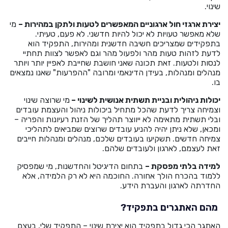
שינוי.
יצירת ארגזי חול ארגוניים המאפשרים לטעות ולתקן במהירות –
מי
שלא מאפשר טעויות לא יכול להיות חדשני. לא פעם, טעיתי.
בתפקידים שמצריכים חשיבה חדשנית ומהירות, התפקיד הוא
לדעת לזהות טעות מהר ולפעול מהר וגם לאפשר לצוות תחתיי
לנסות ולטעות. זאת תכונה שאני חושבת שחייבת לאפיין יותר ויותר
מנהלים ומנהלות, בעידן הדינאמי ומרובה "ההפרעות" שאנו נמצאים
בו.
יכולות ניהולית ובניית תשתית אנושית לשינוי –
מי שרוצה שינוי
וצמיחה צריך לדעת שהכל מתחיל ביכולות ניהול והעצמת עובדים
ובלי תשתית מתאימה לא ייווצר תהליך של הזנת רעיונות והפריה –
ומכאן, שלא ניתן יהיה להניע עובדים שרוצים שמביאים לתהליכי
צמיחה חדשים. תשקיעו בעובדים שלכם, מנהלים ומנהלות חייבים
זאת לעצמם, לארגון ולעובדים שלהם.
למידה בלתי מפסקת –
בתחום הדיגיטל והחדשנות, מי שמפסיק
ללמוד בהכרח הולך אחורה. החוכמה היא לא רק הלמידה, אלא
החדרתה לארגון והעברת הידע.
מהם האתגרים בתפקיד?
האתגר הכי גדול בתפקיד הוא יצירת שינוי – התפקיד שלי, בעצם