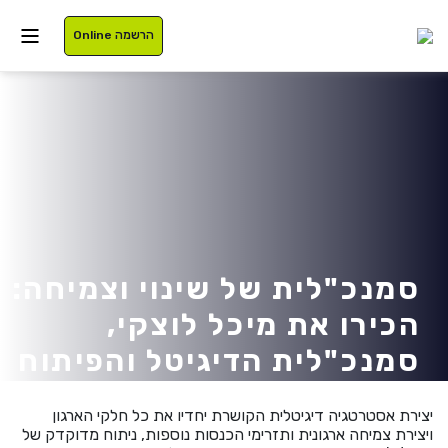
הרשמה Online
איזור אישי
סטודנטים
עלינו
בוגרים
תוכניות לימוד
סמנכ"לית של שינוי וצמיחה:
הכירו את מיכל לוצקי,
סגל
רישום
סמנכ"לית הדיגיטל והפיתוח
נרשמים
מלגות
העסקי בגלובס
יצירת אסטרטגיה דיגיטלית הקושרת יחדיו את כל חלקי הארגון
International
ויצירת צמיחה ארגונית ותזרימי הכנסות נוספות, ניתוח מדוקדק של