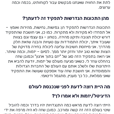
לתת את החוויה שאנחנו מבקשים עבור לקוחותינו, בכמה וכמה
ערוצים.
מהן התכונות הנדרשות לתפקיד זה לדעתך?
התכונות הנדרשות לתפקיד הן: גמישות, נחישות, מהירות ואומץ –
אל תפחדו לא מקירות ולא מתקרות. כמו כן, אני חושבת שהתפקיד
דורש יכולת תגובה ותיקון מהירה, בטחון – גם עצמי וגם בצוות
שעובד איתך, יכולת התמודדות עם טעויות והבנה שזאת חלק
מהדרך. אני מייחסת חשיבות עליונה ליכולת בחירה מדויקת של
הצוות שהוא טוב יותר וחזק יותר ממך. לסיום – יזמות, וכמה שיותר.
אני רואה בתפקיד הזה סוג של "יזם בתוך ארגון" וכמובן שזה
בהחלט עוזר לי, כשאני מגיעה מעולם של יזמות, יודעת להביא את
היתרונות שלו ולשלב אותם עם העולם של החברות הגדולות
והממוסדות. אני חושבת שזה עוד אספקט שעושה את התפקיד
שאני ממלאת, כל כך מעניין, מתגמל ודינאמי.
מה היית רוצה לדעת לפני שנכנסת לעולם
הדיגיטל/יזמות ולא אמרו לך?
הייתי רוצה לדעת מראש כמה התנגדויות יהיו בדרך וכמה להוביל
שינוי בעולם הזה זה קשה ומורכב. כמובן שזה לא היה מרפה את ידי