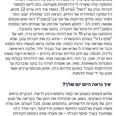
הפסקה קלה שיצרה לי הזדמנויות מעניינות, כמו לייעץ למספר
חברות ובהן גם "רשת". (ערוץ 13, כשאז עוד היה ערוץ 2). מכאן,
הדינמיקה המיוחדת של החיים, הביאה לכך שתהליך יעוץ, הפך
לאחר כמה מילים מדויקות של אבי צבי (המנכ"ל דאז ואיש מקסים
שקשה לסרב לו) – למסע מאתגר ומרתק של שנתיים וחצי נוספות
כסמנכ"לית הדיגיטל של החברה. בתום שנה וחצי בתפקיד,
התמזגנו עם ערוץ 10 ולי יצא להיות נוכחת באירוע נדיר, סוג של
"מפץ גדול" בעולם התקשורת – מיזוג בין שתי חברות ענק, שלא
בטוח שנראה עוד הרבה כמוהו. את אלונה בראון פגשתי בימי המפץ
וכבר אז היא אמרה לי שהיא ואני עוד נעבוד יחד. אלונה היא אישה
נדירה, חכמה, עם חזון מדהים וערכים ברורים – וכשהיא רוצה משהו
הוא יקרה. ואכן, כך היה. היא שכנעה אותי, ואני הזדהיתי בקלות עם
המטרות והשאיפות. מאז, אני אומרת תודה כל בוקר ומברכת על
ההזדמנות לעבוד בארגון מדהים כזה, ארגון מבוסס ערכים אשר
מונע על ידי צוות חלומות.
איך נראה היום יום שלך?
שלוש פעמים בשבוע אני קמה בחמש ורבע לריצה. הבקרים נראים
אחרת כשרצים. בשש, אני מתחילה את היום שלי בקריאה של מגוון
רחב של מקורות חדשותיים, בתחומים שונים, מכל העולם. אם עולה
משהו מעניין שרלוונטי לתחומי השיווק והדיגיטל, רצוי אחד כזה
שמתובל בערך מוסף חברתי – אני מעלה אותו כפוסט לקהילת