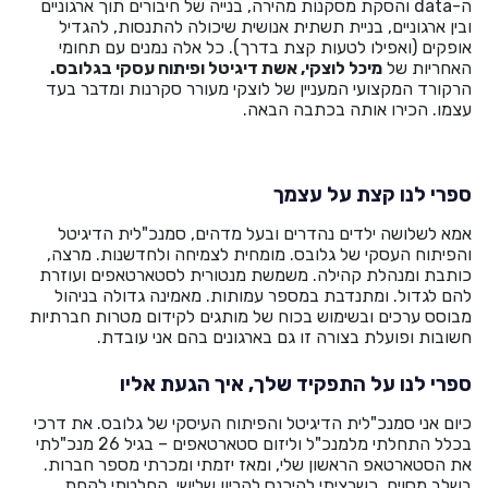
ה-data והסקת מסקנות מהירה, בנייה של חיבורים תוך ארגוניים
He
ובין ארגוניים, בניית תשתית אנושית שיכולה להתנסות, להגדיל
אופקים (ואפילו לטעות קצת בדרך). כל אלה נמנים עם תחומי
האחריות של
מיכל לוצקי, אשת דיגיטל ופיתוח עסקי בגלובס.
English
הרקורד המקצועי המעניין של לוצקי מעורר סקרנות ומדבר בעד
עצמו. הכירו אותה בכתבה הבאה.
בואו נדבר
عربيه
ספרי לנו קצת על עצמך
אמא לשלושה ילדים נהדרים ובעל מדהים, סמנכ"לית הדיגיטל
והפיתוח העסקי של גלובס. מומחית לצמיחה ולחדשנות. מרצה,
כותבת ומנהלת קהילה. משמשת מנטורית לסטארטאפים ועוזרת
להם לגדול. ומתנדבת במספר עמותות. מאמינה גדולה בניהול
מבוסס ערכים ובשימוש בכוח של מותגים לקידום מטרות חברתיות
חשובות ופועלת בצורה זו גם בארגונים בהם אני עובדת.
ספרי לנו על התפקיד שלך, איך הגעת אליו
כיום אני סמנכ"לית הדיגיטל והפיתוח העיסקי של גלובס. את דרכי
בכלל התחלתי מלמנכ"ל וליזום סטארטאפים – בגיל 26 מנכ"לתי
את הסטארטאפ הראשון שלי, ומאז יזמתי ומכרתי מספר חברות.
בשלב מסוים, כשרציתי להיכנס להריון שלישי, החלטתי לקחת