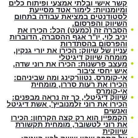
קשר אישי ובלתי אמצעי ופיתוח כלים
ומיומנויות: לימור אטד מסייעת
לסטודנטים במציאת עבודה בתחום
השיווק והפרסום.
הסברה זה (כמעט) הכל: הכירו את
יניב לוי, יו"ר אגף ההסברה, הדוברות
והפרסום בהסתדרות
עניין של שיווק: הכירו את יורי גנקין,
מומחה שיווק דיגיטלי
מעצב פרשנות: הכירו את רוני שדה,
איש יחסי ציבור
אי-קומרס, נטוורקינג ומה שביניהם:
הכירו את רעות סררו, מומחית
אי-קומרס
שיווק דיגיטלי, כך זה נראה מבפנים:
הכירו את רוני זלמנוביץ', אשת דיגיטל
ואנשים
הקמפיין הוא רק קצה הקרחון: הכירו
את רוני לטשובר, מומחית תקשורת
שיווקית