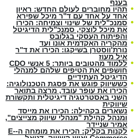
בענף
תהיו מחוברים לעולם החדש: ראיון
אחד על אחד עם ד"ר מיכל שפירא
סמנכ"לית של שינוי וצמיחה: הכירו
את מיכל לוצקי, סמנכ"לית הדיגיטל
והפיתוח העסקי בגלובס
מהקריה האקדמית אונו ועד
נורת'ווסטרן בשיקגו: הכירו את ד"ר
איל מעוז
ללמוד מהטובים ביותר: 5 אנשי CDO
חושפים את הטיפים שלהם למנהלי
הדיגיטל העתידיים
כששיווק פוגש את פסגת הטכנולוגיה:
הכירו את עופר עובד, מרצה בתואר
השני באסטרטגיה דיגיטלית ותקשורת
שיווקית
נשארים בקהילה: הכירו את מייסד
ומנהל קהילת "מנהלי שיווק מצייצים",
אמיר שניידר
לקנות בקליק: הכירו את מומחה ה-E-
Commerce ואיש השיווק, דניאל