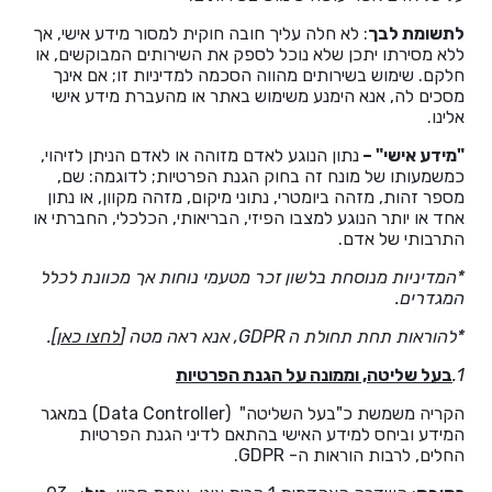
לתשומת לבך
: לא חלה עליך חובה חוקית למסור מידע אישי, אך
ללא מסירתו יתכן שלא נוכל לספק את השירותים המבוקשים, או
חלקם. שימוש בשירותים מהווה הסכמה למדיניות זו; אם אינך
מסכים לה, אנא הימנע משימוש באתר או מהעברת מידע אישי
אלינו.
"
מידע אישי"
–
נתון הנוגע לאדם מזוהה או לאדם הניתן לזיהוי,
כמשמעותו של מונח זה בחוק הגנת הפרטיות; לדוגמה: שם,
מספר זהות, מזהה ביומטרי, נתוני מיקום, מזהה מקוון, או נתון
אחד או יותר הנוגע למצבו הפיזי, הבריאותי, הכלכלי, החברתי או
התרבותי של אדם.
*המדיניות מנוסחת בלשון זכר מטעמי נוחות אך מכוונת לכלל
המגדרים.
*להוראות תחת תחולת ה
GDPR
, אנא ראה מטה [
לחצו כאן
].
1.
בעל שליטה, וממונה על הגנת הפרטיות
הקריה משמשת כ"בעל השליטה" (Data Controller) במאגר
המידע וביחס למידע האישי בהתאם לדיני הגנת הפרטיות
החלים, לרבות הוראות ה- GDPR.