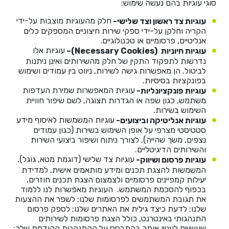
סוגי עוגיות בהם נעשה שימוש:
חלק מהעוגיות מוצבות על-ידי
עוגיות צד ראשון וצד שלישי-
הקריה וחלקן על-ידי ספקי שירות חיצוניים המספקים כלים
אנליטיים, פרסומיים או טכנולוגיים.
עוגיות אלו
עוגיות חיוניות
(Necessary Cookies)
–
נדרשות לתפקוד התקין של חלק מהשירותים ואינן ניתנות
לביטול. הן מאפשרות גישה לשירות, ניווט בין עמודים ושימוש
בפונקציות בסיסיות.
עוגיות המאפשרות שמירת העדפות
עוגיות פונקציונליות-
משתמש, כגון שפה או הגדרות תצוגה, לשם שיפור חוויית
השימוש בשירות.
עוגיות המשמשות לאיסוף מידע
עוגיות אנליטיקה וביצועים-
סטטיסטי מצרפי על אופן השימוש בשירות (כגון עמודים
נצפים, משך שהייה), לצורך ניתוח ושיפור ביצועי השירות
והשירותים הדיגיטליים.
עוגיות צד שלישי (דוגמת מטא, גוגל),
עוגיות פרסום ושיווק-
המשמשות להצגת תכנים ומידע מותאמים אישית, למדידת
יעילות קמפיינים פרסומיים ולצמצום הצגת תכנים חוזרים,
בכפוף להסכמת המשתמש. העוגיות מאפשרות לנו ללמוד
את תגובת המשתמשים לפרסומות שלנו; לשפר את ההצעות
שלנו; לדעת כיצד גילית את האתרים שלנו; לספק פרסום
התנהגותי באינטרנט, כולל הצגת פרסומות לשירותים
שעשויים לעניין אותך בהתבסס על ההתנהגות הקודמת שלך;