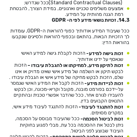
(Standard Contractual Clauses)ככל שנדרש;
אמצעים משלימים טכניים וארגוניים, במידת הצורך, להבטחת
רמת הגנה מהותית על המידע.
14.3. זכויות נושאי מידע לפי ה-
GDPR
ככל שעיבוד המידע אודותיך כפוף להוראות ה-GDPR, עומדות
לך הזכויות הבאות, בהתאם ובכפוף להוראות ולסייגים שנקבעו
בהוראות הדין:
הזכות לקבלת גישה למידע האישי
זכות גישה למידע-
שנאסף על ידינו אודותיך.
הזכות
זכות לתיקון מידע, למחיקתו או להגבלת עיבודו –
לבקש תיקון או השלמה של מידע אישי שאינו מדויק או אינו
שלם, הזכות לבקש מחיקה של מידע אישי או הגבלת עיבודו .
הזכות לקבל את המידע האישי שנמסר
זכות לניידות מידע-
על-ידכם בפורמט מובנה, מקובל וקריא-מכונה, וכן לבקש
להעבירו לגורם אחר, ככל שהדבר אפשרי טכנית ובהתקיים
התנאים הקבועים בדין.
הזכות להתנגד לעיבוד מידע אישי,
זכות להתנגד לעיבוד-
במקרים מסוימים.
ככל שהעיבוד מבוסס על הסכמה,
זכות לביטול הסכמה-
ניתן לבטל את ההסכמה בכל עת, מבלי לפגוע בחוקיות
העיבוד שבוצע לפני הביטול.
– הזכות להגיש תלונה
זכות להגיש תלונה לרשות המפקחת