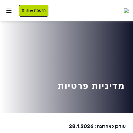
הרשמה Online
איזור אישי
סטודנטים
עלינו
בוגרים
תוכניות לימוד
מדיניות פרטיות
סגל
רישום
נרשמים
מלגות
International
עודכן לאחרונה : 28.1.2026