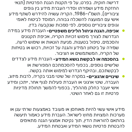
דרישה חוקית. בפרט, על פי תקנות הגנת הפרטיות (תנאי
החזקת מידע ושמירתו וסדרי העברת מידע בין גופים
ציבוריים), תשמ"ו-1986, הקריה עשויה להידרש לשתף מידע
אישי עם המועצה להשכלה גבוהה, המוסד לביטוח לאומי
וגופים ציבוריים נוספים, לפי סמכות שנקבעה בדין.
העברת מידע במידה
אכיפה, הגנה וניהול הליכים משפטיים-
הנדרשת לצורך מימוש זכויות הקריה, אכיפת תקנונים
והסכמים, טיפול בטענות, מניעת הונאות או שימוש לרעה,
שמירה על ביטחון המידע והגנה על זכויות, רכוש או בטיחות
של הקריה, המשתמשים או הציבור.
העברת מידע לצדדים
בהסכמה או לבקשת נושא המידע-
שלישיים נוספים, בכפוף להסכמתכם המפורשת או
לבקשתכם, ובהיקף הנדרש למימוש אותה בקשה.
במקרה של שינוי מבני בקריה, לרבות מיזוג,
שינויים ארגוניים-
העברה, שינוי ארגוני או העברת פעילות לגוף אחר, ייתכן ומידע
אישי יועבר כחלק מההליך, בכפוף להמשך תחולת מדיניות
פרטיות זו גם לאחר השינוי.
מידע אישי עשוי להיות מאוחסן או מעובד באמצעות שרתי ענן או
מערכות המצויות מחוץ לישראל. העברת מידע כאמור תיעשה
בהתאם להוראות הדין, תוך נקיטת אמצעי הגנה מתאימים
להבטחת פרטיות נושאי המידע ואבטחת המידע.