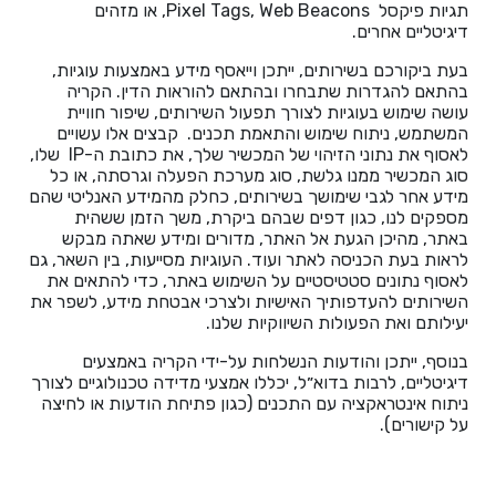
תגיות פיקסל Pixel Tags, Web Beacons, או מזהים
דיגיטליים אחרים.
בעת ביקורכם בשירותים, ייתכן וייאסף מידע באמצעות עוגיות,
בהתאם להגדרות שתבחרו ובהתאם להוראות הדין. הקריה
עושה שימוש בעוגיות לצורך תפעול השירותים, שיפור חוויית
המשתמש, ניתוח שימוש והתאמת תכנים. קבצים אלו עשויים
לאסוף את נתוני הזיהוי של המכשיר שלך, את כתובת ה-IP שלו,
סוג המכשיר ממנו גלשת, סוג מערכת הפעלה וגרסתה, או כל
מידע אחר לגבי שימושך בשירותים, כחלק מהמידע האנליטי שהם
מספקים לנו, כגון דפים שבהם ביקרת, משך הזמן ששהית
באתר, מהיכן הגעת אל האתר, מדורים ומידע שאתה מבקש
לראות בעת הכניסה לאתר ועוד. העוגיות מסייעות, בין השאר, גם
לאסוף נתונים סטטיסטיים על השימוש באתר, כדי להתאים את
השירותים להעדפותיך האישיות ולצרכי אבטחת מידע, לשפר את
יעילותם ואת הפעולות השיווקיות שלנו.
בנוסף, ייתכן והודעות הנשלחות על-ידי הקריה באמצעים
דיגיטליים, לרבות בדוא״ל, יכללו אמצעי מדידה טכנולוגיים לצורך
ניתוח אינטראקציה עם התכנים (כגון פתיחת הודעות או לחיצה
על קישורים).