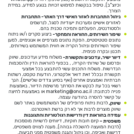
וכיוצ"ב), טיפול בבקשות למימוש זכויות בנוגע למידע, במידת
הצורך.
ניהול התחברות לאזור האישי דרך האתר-
התחברות
לאזורים אישיים ומערכות ייעודיות לסגל, לנרשמים
ולסטודנטים, הפעלתם ותמיכה טכנית בהם.
ביצוע סקרים ו/או ניתוח
שיפור השירותים, ההוראה והמחקר-
נתונים סטטיסטיים, הפקת נתונים מצרפיים או אנונימיים, למען
שיפור השירותים וניהול הקריה או חווית המשתמש בשירותים,
תכנון ובקרה פנימית.
משלוח מידע ועדכונים, שיווק
ד
יוור ישיר, עדכונים ותקשורת-
ופרסום של שירותי הקריה, , בכפוף להוראות הדין ולהסכמות
הנדרשות. משלוח התכנים עשוי להתבצע בכל אמצעי
תקשורת ובכלל זאת דואר אלקטרוני, הודעות‏ טקסט, רשתות
חברתיות ואמצעים אחרים (ואף בסיוע צדדים שלישיים). הנך
רשאי בכל עת לבקש את הסרתך מרשימת הדיוור, באמצעות
פנייה לכתובת: marketing@ono.ac.il או באמצעות לחיצה
על קישור להסרה בהודעה עצמה.
לרבות ניתוח פרופילים של המשתמשים באתר לשם
שיווק,
שיווק מוצרים לרבות אך לא רק ברשת האינטרנט.
עמידה בהוראות דין ודרישות רגולטוריות והתגוננות
קיום חובות חוקיות, דיווחים לרשויות מוסמכות
משפטית –
(לרבות המועצה להשכלה גבוהה), מענה לצווים משפטיים,
דרישות ואכיפה, וכן ניהול והגנה משפטית מפני תביעות,