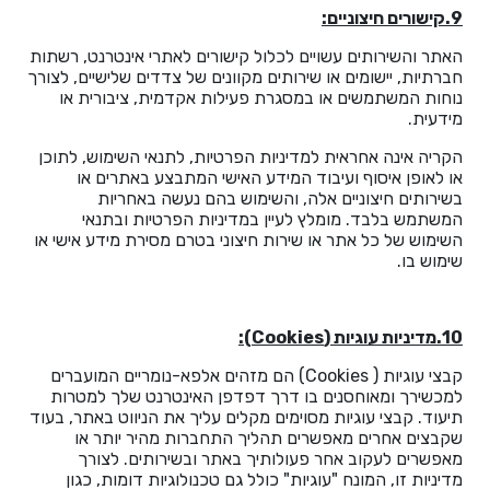
9.קישורים חיצוניים:
האתר והשירותים עשויים לכלול קישורים לאתרי אינטרנט, רשתות
חברתיות, יישומים או שירותים מקוונים של צדדים שלישיים, לצורך
נוחות המשתמשים או במסגרת פעילות אקדמית, ציבורית או
מידעית.
הקריה אינה אחראית למדיניות הפרטיות, לתנאי השימוש, לתוכן
או לאופן איסוף ועיבוד המידע האישי המתבצע באתרים או
בשירותים חיצוניים אלה, והשימוש בהם נעשה באחריות
המשתמש בלבד. מומלץ לעיין במדיניות הפרטיות ובתנאי
השימוש של כל אתר או שירות חיצוני בטרם מסירת מידע אישי או
שימוש בו.
10.מדיניות עוגיות
(Cookies)
:
קבצי עוגיות ( Cookies) הם מזהים אלפא-נומריים המועברים
למכשירך ומאוחסנים בו דרך דפדפן האינטרנט שלך למטרות
תיעוד. קבצי עוגיות מסוימים מקלים עליך את הניווט באתר, בעוד
שקבצים אחרים מאפשרים תהליך התחברות מהיר יותר או
מאפשרים לעקוב אחר פעולותיך באתר ובשירותים. לצורך
מדיניות זו, המונח "עוגיות" כולל גם טכנולוגיות דומות, כגון