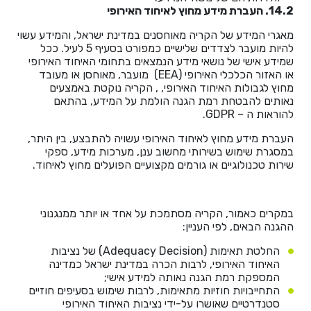
14.2. העברת מידע מחוץ לאיחוד האירופי
מאגרי המידע של הקריה מאוחסנים במדינת ישראל, והמידע עשוי
להיות מועבר לצדדים שלישיים כמפורט בסעיף 5 לעיל. ככל
שמידע אישי של נושאי מידע הנמצאים בתחומי האיחוד האירופי
או האזור הכלכלי האירופי (EEA) מועבר, מאוחסן או מעובד
מחוץ לגבולות האיחוד האירופי, , הקריה נוקטת באמצעים
נאותים להבטחת רמת הגנה הולמת על המידע, בהתאם
להוראות ה – GDPR.
העברת מידע מחוץ לאיחוד האירופי עשויה להתבצע, בין היתר,
במסגרת שימוש בשירותי מחשוב ענן, מערכות מידע, ספקי
שירות טכנולוגיים או גורמים מקצועיים הפועלים מחוץ לאיחוד.
במקרים כאמור, הקריה מסתמכת על אחד או יותר ממנגנוני
ההגנה הבאים, לפי העניין:
החלטת תאימות (Adequacy Decision) של נציבות
האיחוד האירופי, לרבות הכרה במדינת ישראל כמדינה
המספקת רמת הגנה נאותה למידע אישי;
התחייבויות חוזיות מתאימות, לרבות שימוש בסעיפים חוזיים
סטנדרטיים שאושרו על-ידי נציבות האיחוד האירופי