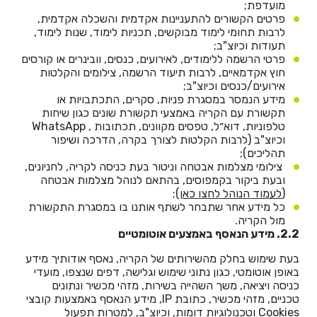
מועדפת;
פרטים הקשורים להתעניינות אקדמית והשכלה אקדמית,
לרבות תחומי לימוד מבוקשים, תכניות לימוד, שנות לימוד,
תעודות וכיוצ"ב;
פרטי הרשמה ללימודים, לאירועים, כנסים, וובינרים או קורסים
חוץ אקדמאיים, לרבות תיעוד הרשמה, צילומים והקלטות
אירועים/כנסים וכיוצ"ב;
מידע הנמסר במסגרת פניות, סקרים, התכתבויות או
תקשורת עם הקריה באמצעי תקשורת שונים כגון שיחות
טלפוניות, דוא״ל, טפסים מקוונים, תכתובות , WhatsApp
וכיוצ"ב (לרבות הקלטות לצורך בקרה, הדרכה ושיפור
תהליכים);
צילומי מצלמות אבטחה וניטור בעת כניסה לקריה, לחניונים,
ובעת ביקור בקמפוסים, בהתאם לנוהל מצלמות אבטחה
(
לעמוד הנוהל לחצו כאן)
;
כל מידע אחר שתבחר לשתף אותנו בו במסגרת התקשורת
מול הקריה.
2.2. מידע הנאסף באמצעים אוטומטיים
בעת שימוש בחלק מהשירותים של הקריה, נאסף אודותיך מידע
באופן אוטומטי, כגון נתוני שימוש וגלישה, דפים שנצפו, מועדי
כניסה ויציאה, משך השהייה בשירות, מזהי מכשיר ונתונים
טכניים, מזהי מכשיר, כתובת IP, מידע הנאסף באמצעות קובצי
Cookies וטכנולוגיות דומות, וכיוצ"ב, למטרות תפעול