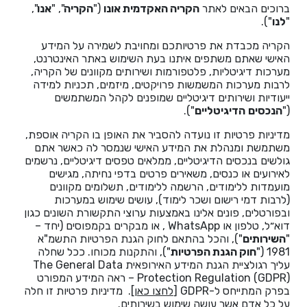
He
ברוכים הבאים לאתר
הקריה האקדמית אונו
("
הקריה
", "
אנו
",
"
לנו
").
הקריה מכבדת את פרטיותכם ומחויבת לשמירה על המידע
English
האישי שאתם משתפים איתנו בעת השימוש באתר האינטרנט,
מערכות דיגיטליות, פלטפורמות ושירותים מקוונים של הקריה,
בואו נדבר
לרבות מערכות המשמשות פרויקטים, מיזמים, תכניות למידה
عربيه
ייעודיות ושירותים דיגיטליים שמופנים לקהל המשתמשים
("
הנכסים
הדיגיטליים
").
מדיניות פרטיות זו נועדה להסביר את האופן בו הקריה אוספת,
משתמשת ומנהלת את המידע האישי שנמסר לה כאשר אתם
גולשים בנכסים הדיגיטליים, ממלאים טפסים דיגיטליים, נרשמים
לאירועים או כנסים, משאירים פרטים בדפי נחיתה, מגישים
מועמדות ללימודים, הרשמה ללימודים, תשלומים מקוונים
(לרבות דמי רישום ושכר לימוד), עושים שימוש במערכות
ובפורטלים, פונים אלינו באמצעות ערוצי התקשורת השונים כגון
דוא״ל, טלפון או WhatsApp , או מבקרים בקמפוסים (יחד –
"
השירותים
"), והכל בהתאם לחוק הגנת הפרטיות התשמ"א
1981 ("
חוק הגנת הפרטיות
"), והתקנות מכוחו. ככל שחלה
עליך רגולציית הגנת המידע האירופאית The General Data
Protection Regulation (GDPR) – ראה המידע המפורט
בפרק המתייחס ל-GDPR [
לחצו כאן
]. מדיניות פרטיות זו חלה
על כל אדם אשר עושה שימוש בשירותים.