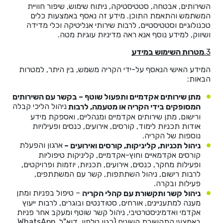
השירותים, אבטחה, סטטיסטיקה, ניתוח שימוש, שיפור חוויית
המשתמש והתאמת התוכן. מידע זה נאסף באמצעות כלים
טכנולוגיים וסטטיסטיים, לרבות שירותי אנליטיקה וכלי מדידה
ושיווק, למידע נוסף אנא ראה מדיניות עוגיות מטה.
3.
מטרות השימוש במידע
המידע האישי הנאסף על-ידי הקריה משמש, בין היתר, למטרות
הבאות:
מתן שירותים אקדמיים ותפעול שוטף –
בקשר עם השירותים
ניהול הליכי קבלה
המסופקים בידי הקריה או מטעמה, לרבות
ורישום, מתן שירותים אקדמיים ומנהליים, ואספקת מידע
אודות תכניות לימוד, קורסים, אירועים, כנסים ופעילויות
נוספות של הקריה.
ארגון והפעלת
ניהול תכניות, קליניקות, קורסים ואירועים –
קורסים אקדמאיים וחוץ-אקדמיים, קליניקות טיפוליות
ופעילות מחקר, כנסים, אירועים, תכניות, יוזמות ופרויקטים,
לרבות רישום, ניהול השתתפות, קשר עם המשתתפים,
פעילות ובקרה.
– טיפול בפניות ומתן
ניהול קשר ותקשורת עם קהלי הקריה
מענה למתעניינים, אורחים, סטודנטים ובוגרים, לרבות ייעוץ
אקדמי ואדמיניסטרטיבי, ניהול קשר שוטף ומעקב אחר פניות
באמצעי התקשורת השונים (כגון טלפון, דוא"ל, WhatsApp