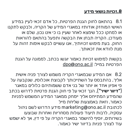
8.זכויות נושאי מידע
8.1 בהתאם לחוק הגנת הפרטיות, כל אדם זכאי לעיין במידע
האישי המוחזק אודותיו במאגרי המידע של הקריה, ולבקש לתקנו
או למחקו ככל שימצא לאחר שעיין בו כי אינו נכון, שלם או
מעודכן. הקריה תבחן את הבקשה ותפעל בהתאם להוראות
החוק. בעת מימוש זכויותיך, אנו עשויים לבקש אימות זהות על
מנת לוודא את זכאותך.
בקשות למימוש זכויות כאמור יוגשו בכתב, לממונה על הגנת
הפרטיות במייל:
dpo@ono.ac.il
8.2 אם המידע שבמאגרי הקריה משמש לצורך פניה אישית
אליך, בהתבסס על השתייכותך לקבוצת אוכלוסין, שנקבעה על
פי אפיון אחד או יותר של בני אדם ששמותיהם כלולים במאגר
(
"דיוור ישיר"
), הנך זכאי על פי חוק הגנת פרטיות לדרוש בכתב
שהמידע המתייחס אליך יימחק ממאגר המידע המשמש לפניות
כאמור, וזאת באמצעות שליחת מייל
לכתובת marketing@ono.ac.il מידע הדרוש לשם ניהול
עסקיה, לרבות תיעוד פעולות מסחריות ואחרות שבוצעו
בשירותים, יוסיף להישמר במאגרי הקריה על פי דין, אך לא ישמש
עוד לצורך פניות בדיוור ישיר כאמור.