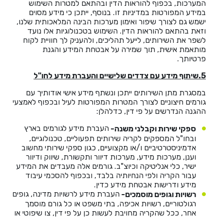
המערכות, בכפוף להוראות הדין ובהתאם למטרות השימוש
במידע המפורטות במדיניות זו. בנוסף, ייתכן כי מידע מסוים
ישמש גם לצורך שיפור ואימון מערכות הבינה המלאכותית שלנו,
וזאת בהתאם להוראות הדין. השימוש בטכנולוגיות אלו נועד
לשפר את השירותים, לייעל תהליכים, ולהעניק לך חוויית לקוח
מותאמת אישית, תוך שמירה על אבטחת המידע והגנת
פרטיותך.
5.שיתוף מידע עם צדדים שלישיים והעברת מידע לחו"ל
במסגרת מתן השירותים ייתכן ונשתף מידע אישי אודותיך עם
גורמים חיצוניים לצורך המטרות המפורטות לעיל ובכפוף לאמצעי
ההגנה הנדרשים על פי דין, כדלהלן:
העברת מידע לגורמים בארץ
ספקי שירות וקבלני משנה-
ובחו"ל המספקים לקריה שירותים תפעוליים, טכנולוגיים,
אדמיניסטרטיביים ו/או מקצועיים, כגון ספקי שירותי מחשוב
וענן, מערכות מידע, מערכות דיוור ותקשורת, שיווק ודיוור
ישיר, כלי אנליטיקה וכיוצ"ב. גורמים אלה מעבדים את המידע
עבור הקריה ולפי הנחיותיה בלבד, ובכפוף להסכמי עיבוד
מידע ודרישות אבטחת מידע כדין.
העברת מידע לרשויות מדינה, גופים
רשויות וגופים מוסמכים-
רגולטוריים, רשויות אכיפה, בתי משפט או כל גורם מוסמך
אחר, ככל שהקריה מחויבת לעשות כן על פי דין, צו שיפוטי או