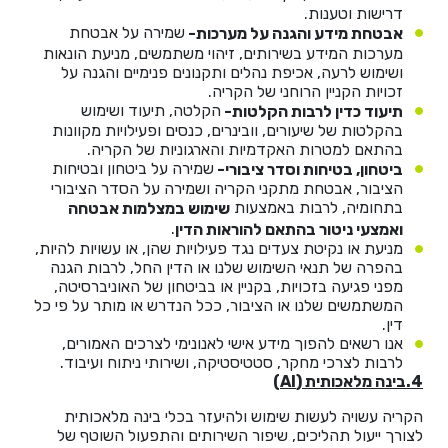
דרישות וטענות.
שמירה על אבטחת
אבטחת מידע והגנה על מערכות-
מערכות המידע בשירותים, זיהוי משתמשים, מניעת הונאות
ושימוש לרעה, אכיפת נהלים ותקנונים פנימיים והגנה על
זכויות הקניין הרוחני של הקריה.
הקלטה, תיעוד ושימוש
תיעוד כדין לרבות הקלטות-
בהקלטות של שיעורים, וובינרים, כנסים ופעילויות מקוונות
בהתאם למטרות האקדמיות והארגוניות של הקריה.
שמירה על ביטחון ובטיחות
ביטחון, בטיחות וסדר ציבורי-
הציבור, אבטחת מתקני הקריה ושמירה על הסדר הציבורי
בתחומיה, לרבות באמצעות
שימוש במצלמות אבטחה
.
ואמצעי ניטור בהתאם להוראות הדין
מניעת או נקיטת צעדים נגד פעילויות שהן, או עשויות להיות,
בהפרה של תנאי השימוש שלנו או הדין החל, לרבות הגנה
מפני פגיעה בזכויות, בקניין או בביטחון של האוניברסיטה,
המשתמשים שלנו או הציבור, ככל הנדרש או מותר על פי כל
דין.
אנו רשאים להפוך מידע אישי לאנונימי לצרכים האמורים,
לרבות לצרכי מחקר, סטטיסטיקה, ושירותי ניתוח ועיבוד.
4.בינה מלאכותית
(AI)
הקריה עשויה לעשות שימוש ולהיעזר בכלי בינה מלאכותית
לצורך ייעול תהליכים, שיפור השירותים והתפעול השוטף של