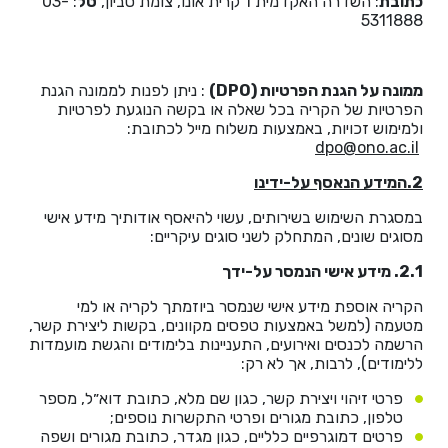
כתובת
: השדרה האקדמית 1 קרית אונו, צומת סביון,
טל
: 03-
5311888
ממונה על הגנת הפרטיות
(DPO)
: ניתן לפנות לממונה הגנת
הפרטיות של הקריה בכל שאלה או בקשה הנוגעת לפרטיות
ולמימוש זכויות, באמצעות משלוח מייל לכתובת:
dpo@ono.ac.il
2.המידע הנאסף על-ידינו
במסגרת השימוש בשירותים, עשוי להיאסף אודותיך מידע אישי
מסוגים שונים, המתחלק לשני סוגים עיקריים:
2.1. מידע אישי הנמסר על-ידך
הקריה אוספת מידע אישי שנמסר ביוזמתך לקריה או למי
מטעמה (למשל באמצעות טפסים מקוונים, בקשות ליצירת קשר,
הרשמה לכנסים ואירועים, התעניינות בלימודים והגשת מועמדות
ללימודים), לרבות, אך לא רק:
פרטי זיהוי ויצירת קשר, כגון שם מלא, כתובת דוא״ל, מספר
טלפון, כתובת מגורים ופרטי התקשרות נוספים;
פרטים דמוגרפיים כלליים, כגון מגדר, כתובת מגורים ושפה