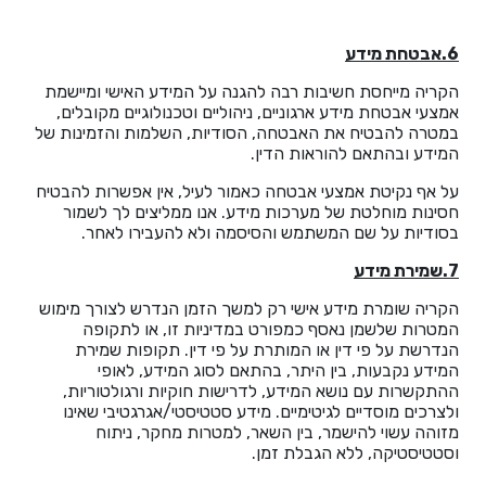
6.אבטחת מידע
הקריה מייחסת חשיבות רבה להגנה על המידע האישי ומיישמת
אמצעי אבטחת מידע ארגוניים, ניהוליים וטכנולוגיים מקובלים,
במטרה להבטיח את האבטחה, הסודיות, השלמות והזמינות של
המידע ובהתאם להוראות הדין.
על אף נקיטת אמצעי אבטחה כאמור לעיל, אין אפשרות להבטיח
חסינות מוחלטת של מערכות מידע. אנו ממליצים לך לשמור
בסודיות על שם המשתמש והסיסמה ולא להעבירו לאחר.
7.שמירת מידע
הקריה שומרת מידע אישי רק למשך הזמן הנדרש לצורך מימוש
המטרות שלשמן נאסף כמפורט במדיניות זו, או לתקופה
הנדרשת על פי דין או המותרת על פי דין. תקופות שמירת
המידע נקבעות, בין היתר, בהתאם לסוג המידע, לאופי
ההתקשרות עם נושא המידע, לדרישות חוקיות ורגולטוריות,
ולצרכים מוסדיים לגיטימיים. מידע סטטיסטי/אגרגטיבי שאינו
מזוהה עשוי להישמר, בין השאר, למטרות מחקר, ניתוח
וסטטיסטיקה, ללא הגבלת זמן.