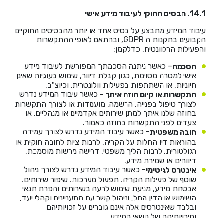
14.1. הבסיס החוקי לעיבוד מידע אישי
עיבוד המידע מתבצע על בסיס אחד או יותר מהבסיסים החוקיים
הקבועים בתקנות ה GDPR, ובהתאם לאופי ההתקשרות
והפעילות הרלוונטית, כדלקמן:
– כאשר ניתנה הסכמתך המפורשת לעיבוד מידע
הסכמה
אישי למטרה מסוימת, כגון קבלת דיוור, שימוש בעוגיות שאינן
חיוניות, או השתתפות בפעילות וולונטרית, וכיוצ"ב.
כאשר עיבוד המידע נדרש
התקשרות או קיום חוזה איתך –
לצורך טיפול בפנייה, הרשמה, מועמדות או לצורך התקשרות
בחוזה שלנו איתך למתן שירותים אקדמיים או מנהליים, או
צעדים לפני התקשרות בחוזה כאמור.
– כאשר עיבוד המידע נדרש לצורך עמידה
חובה משפטית
בהוראות דין החלות על הקריה, לרבות ציות לחובה חוקית או
רגולטורית, לרבות הליך משפטי, דרישה מרשות מוסמכת,
דיווחים או שמירת מידע.
– כאשר עיבוד המידע נדרש לצורך ניהול
אינטרס לגיטימי
שוטף של פעילות הקריה, תפעול מערכות, שיפור שירותים,
אבטחת מידע, מניעת שימוש לרעה בשירותים והפרת תנאי
השימוש או הדין החל, וניהול קשר עם מתעניינים וקהלי יעד,
ובלבד שאינטרסים אלה אינם גוברים על זכויותיהם
וחירויותיהם של נושאי המידע.