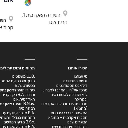
השדרה האקדמית 1,
קרית אונו
קרית או
הכירו אותנו
תחומים ותוכניות לימו
מי אנחנו
.LL.B משפטים
זכויות הסטודנט
חינוך וחברה עם התמחו
דיקאנט הסטודנטים
בספורט .B.A
מרכז איל”ה – המרכז לאבחון,
לימודי תואר ראשון בחינ
ליווי והדרכה לסטודנטים
וחברה .B.A רק בקריה
ולקהילה
האקדמית אונו
מרכז תמיכה ונגישות אקדמית
.B.Mus תואר ראשון 
(מתנ”א)
רב תחומית
התאמות בדרכי היבחנות
.B.A מנהל עסקים עם
חונכות אקדמית – מתנ"א
התמחות בנדל”ן ותשתיו
הבוגרים שלנו
.B.Sc מדעי המחשב
בוגרים – מינויים חדשים
.B.A מנהל עסקים עם