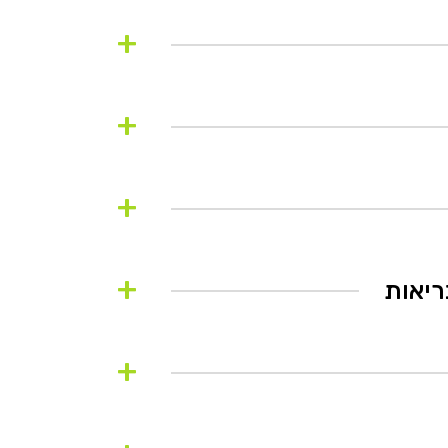
+
+
+
+
+