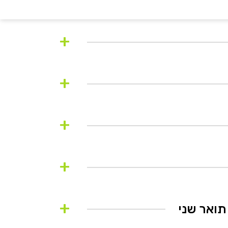
+
+
+
+
+