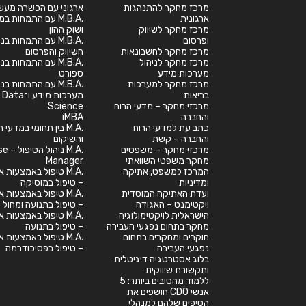
מרכז מחקר להתנהגות
ארגוני עם הכשרה מעש
ארגונית
.M.B.A עם התמחות במ
מרכז מחקר לשיווק
ושוק ההון
ופרסום
.M.B.A עם התמחות בנ
מרכז מחקר לחשבונאות
השיווק והפרסום
מרכז מחקר לניהול
.M.B.A עם התמחות בנ
מערכות מידע
ספורט
מרכז מחקר למערכות
.M.B.A עם התמחות בנ
בריאות
מערכות מידע ו־Data
מרכזי מחקר – מדעי הרוח
Science
והחברה
iMBA
כתב עת למדעי הרוח
.M.A בין תחומי במדעי
והחברה – קשת
והשיקום
מרכזי מחקר – משפטים
.M.A ניהול
מחקר משפטי השוואתי
Manager
המרכז למשפט, אתיקה
.M.A טיפול באמצעות א
ומדיניות
– טיפול במוסיקה
ועדת האתיקה המוסדית
.M.A טיפול באמצעות א
ויקטימנט – האגודה
– טיפול בתנועה ומחול
הישראלית לויקטימולוגיה
.M.A טיפול באמצעות א
מחקר בתחום נפגעי העבירה
– טיפול בתנועה
חוקרים ומחקרים בתחום
.M.A טיפול באמצעות א
נפגעי העבירה
– טיפול בפסיכודרמה
בלוג אסטרטגיה דיגיטלית
ותקשורת שיווקית
ללמוד מהטובים ביותר: 5
אנשי CDO חושפים את
הטיפים שלהם למנהלי