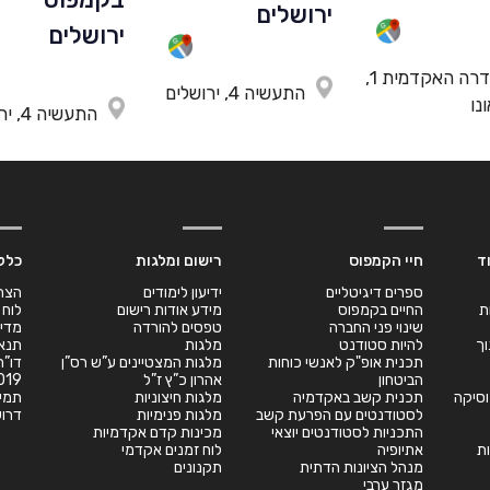
השדרה האקדמית 1,
התעשיה 4, ירושלים
נו
התעשיה 4, ירושלים
ד
חיי הקמפוס
רישום ומלגות
כלל
ספרים דיגיטליים
ידיעון לימודים
הצה
ת
החיים בקמפוס
מידע אודות רישום
לוח 
שינוי פני החברה
טפסים להורדה
מדינ
וך
להיות סטודנט
מלגות
תנאי
תכנית אופ"ק לאנשי כוחות
מלגות המצטיינים ע”ש רס”ן
הביטחון
אהרון כ”ץ ז”ל
019
במוסיקה
תכנית קשב באקדמיה
מלגות חיצוניות
תמי
לסטודנטים עם הפרעת קשב
מלגות פנימיות
דרוש
התכניות לסטודנטים יוצאי
מכינות קדם אקדמיות
ת
אתיופיה
לוח זמנים אקדמי
מנהל הציונות הדתית
תקנונים
מגזר ערבי