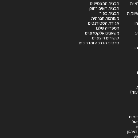
יית
תכנית המצטיינים
תכנית רואים רחוק
תכנית כפיר
מעורבות חברתית
ון
אגודת הסטודנטים
הספרייה שלנו
ע
משאבים אלקטרוניים
קישורים חיצוניים
סרטוני הדרכה ומדריכים
ון –
עוד)
זמות
יהול
ת
 בארגון
וץ