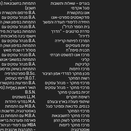
בוגרים – שאלות ותשובות
התמחות בחשבונאות (רא
סגל אקדמי
חשבון)
אונו בתקשורת
.B.A פרסום ותקשורת שיווקית
פודקאסטים ספורט-אונו
.B.A מנהל עסקים עם
היחידה ללימודי תעודה והמשך
התמחות במימון ושוק הה
בית הספר לנדל”ן
.B.A מנהל עסקים עם
סדרת סרטונים – “הדרך
התמחות במערכות מיד
לדירה”
ויישומי בינה מלאכותית
המרכז לפיתוח קריירה
.B.A מנהל עסקים עם
פניות מעסיקים
התמחות במימון ושוק הה
תכנית סיפת"ח
מסלול דו שנתי מואץ
מרכז אונו למשפט חברתי
.B.A מנהל עסקים עם
קליני
התמחות במשאבי אנוש
קליניקות
.B.A מנהל עסקים עם
מרכז היזמות
התמחות בשיווק ופרסום
מכון מחקר למדדי אמון הציבור
.B.Sc ספורטתרפיה
רשות המחקר
.B.O.T ריפוי בעיסוק
מרכזי מחקר – מנהל עסקים
.B.A הפרעות בתקשורת
מרכזי מחקר – מנהל עסקים
תואר ראשון באֲחָיוּת (סי
זכיות במענקי מחקר
.B.S.N
רשימת חוקרים
.LL.M משפטים
שיתופי פעולה בארץ ובעולם
.M.A במדעי היהדות
כנסים, סדנאות וסמינר סגל
.M.B.A עם התמחות
מרכזי המחקר
באסטרטגיה, חדשנות וי
מרכז מחקר לחשבונאות
.M.B.A עם התמחות בנ
מרכז מחקר לשוק ההון
פארמה ומערכות בריאו
מרכז מחקר ליזמות
MBA עם לימודי הניהול
ואסטרטגיה
– התנהגות ארגונית וייע