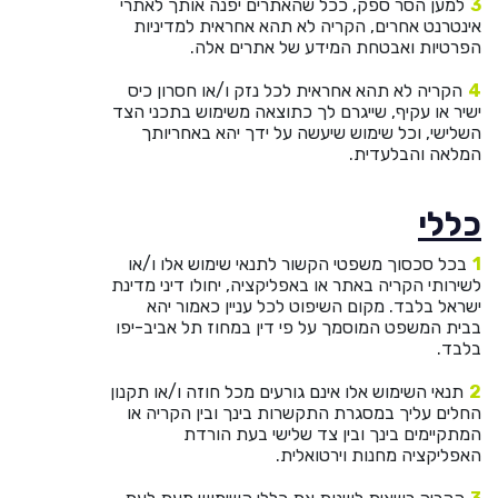
למען הסר ספק, ככל שהאתרים יפנה אותך לאתרי
אינטרנט אחרים, הקריה לא תהא אחראית למדיניות
הפרטיות ואבטחת המידע של אתרים אלה.
הקריה לא תהא אחראית לכל נזק ו/או חסרון כיס
ישיר או עקיף, שייגרם לך כתוצאה משימוש בתכני הצד
השלישי, וכל שימוש שיעשה על ידך יהא באחריותך
המלאה והבלעדית.
כללי
בכל סכסוך משפטי הקשור לתנאי שימוש אלו ו/או
לשירותי הקריה באתר או באפליקציה, יחולו דיני מדינת
ישראל בלבד. מקום השיפוט לכל עניין כאמור יהא
בבית המשפט המוסמך על פי דין במחוז תל אביב-יפו
בלבד.
תנאי השימוש אלו אינם גורעים מכל חוזה ו/או תקנון
החלים עליך במסגרת התקשרות בינך ובין הקריה או
המתקיימים בינך ובין צד שלישי בעת הורדת
האפליקציה מחנות וירטואלית.