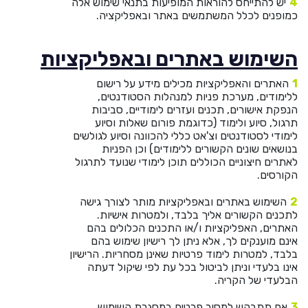
יש להתייחס להוראות המופיעות בתנאי שימוש אלה
כמופנים לכלל המשתמשים באתר ובאפליקציה.
השימוש באתרים ובאפליקציות
האתרים והאפליקציות מכילים מידע על רישום
ללימודים, מערכת פניות למנהלות הסטודנטים,
הנפקת אישורים, תכנים ועזרים לימודיים, סביבות
תרגול, סיוע ולימוד (כדוגמת פורום שאלות וסיוע
לימודי לסטודנטים וצ'אט כללי להכוונה וסיוע לגולשים
בנושאים שונים הקשורים ללימודים) וכן הפניות
לאתרים חיצוניים הכוללים תוכן לימודי שנועד לתרגול
הקורסים.
השימוש באתרים ובאפליקציות מותר לצורך גישה
לתכנים הקשורים אליך בלבד, ולמטרות אישיות.
האתרים, האפליקציות ו/או התכנים הכלולים בהם
אינם מוענקים לך, אלא ניתן לך רישיון שימוש בהם
בלבד, למטרות לימוד פרטיות שאינן מסחריות. הרישיון
אינו בלעדי וניתן לביטול בכל עת לפי שיקול דעתה
הבלעדי של הקריה.
אם תתבקש למסור פרטים במסגרת השימוש