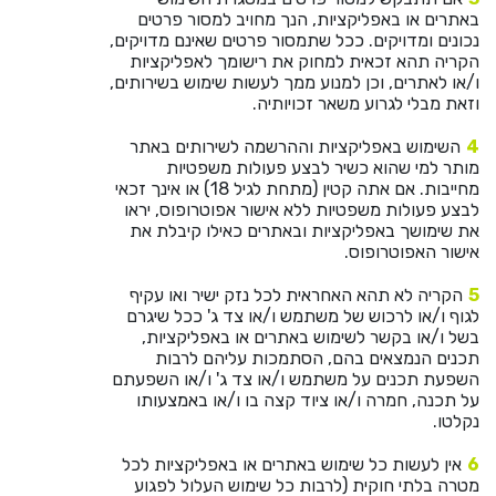
באתרים או באפליקציות, הנך מחויב למסור פרטים
נכונים ומדויקים. ככל שתמסור פרטים שאינם מדויקים,
הקריה תהא זכאית למחוק את רישומך לאפליקציות
ו/או לאתרים, וכן למנוע ממך לעשות שימוש בשירותים,
וזאת מבלי לגרוע משאר זכויותיה.
השימוש באפליקציות וההרשמה לשירותים באתר
מותר למי שהוא כשיר לבצע פעולות משפטיות
מחייבות. אם אתה קטין (מתחת לגיל 18) או אינך זכאי
לבצע פעולות משפטיות ללא אישור אפוטרופוס, יראו
את שימושך באפליקציות ובאתרים כאילו קיבלת את
אישור האפוטרופוס.
הקריה לא תהא האחראית לכל נזק ישיר ואו עקיף
לגוף ו/או לרכוש של משתמש ו/או צד ג' ככל שיגרם
בשל ו/או בקשר לשימוש באתרים או באפליקציות,
תכנים הנמצאים בהם, הסתמכות עליהם לרבות
השפעת תכנים על משתמש ו/או צד ג' ו/או השפעתם
על תכנה, חמרה ו/או ציוד קצה בו ו/או באמצעותו
נקלטו.
אין לעשות כל שימוש באתרים או באפליקציות לכל
מטרה בלתי חוקית (לרבות כל שימוש העלול לפגוע