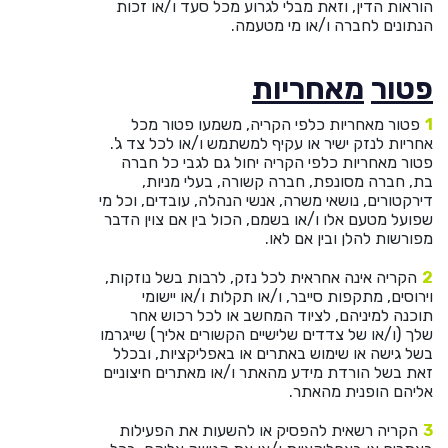
הוראות הדין, וזאת מבלי לגרוע מכל סעד ו/או זכות
הנתונים לחברה ו/או מי מטעמה.
פטור
מאחריות
פטור מאחריות כלפי הקריה, משמעו פטור מכל
אחריות לנזק ישיר או עקיף למשתמש ו/או לכל צד ג'.
פטור מאחריות כלפי הקריה יחול גם לגבי כל חברה
בת, חברה מסונפת, חברה קשורה, בעלי מניות,
דירקטורים, נושאי משרה, אנשי הנהלה, עובדים, וכל מי
שפועל מטעם אלו ו/או בשמם, הכול בין אם צוין הדבר
מפורשות להלן ובין אם לאו.
הקריה אינה אחראית לכל נזק, לרבות בשל נוזקות,
וירוסים, מתקפות סייבר, ו/או תקלות ו/או יישומי
תוכנה למיניהם, לציוד המחשב או לכל רכוש אחר
שלך (ו/או של צדדים שלישיים הקשורים אליך) שייגרמו
בשל גישה או שימוש באתרים או באפליקציות, ובכלל
זאת בשל הורדת מידע מהאתר ו/או מאתרים חיצוניים
אליהם הופנית מהאתר.
הקריה רשאית להפסיק או להשעות את הפעילות