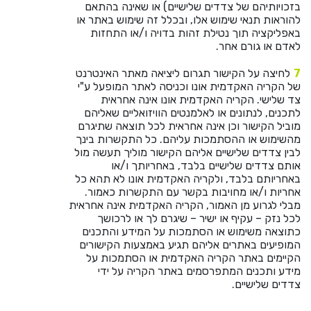
בזכויותיהם של צדדים שלישיים) או שאינה בהתאם
להוראות תנאי שימוש אלו, ובכלל זה שימוש באתר או
באפליקציה תוך נטילת זהות בדויה ו/או התחזות
לאדם או גורם אחר.
לחיצה על הקישור תגרום ליציאה מאתר האינטרנט
של הקריה האקדמית אונו וכניסה לאתר המופעל ע"י
צד שלישי. הקריה האקדמית אונו אינה אחראית
לתכנים, לנתונים או לאלמנטים הוויזואליים שאליהם
מוביל הקישור וכן אינה אחראית לכל תוצאה שתיגרם
מהשימוש או ההסתמכות עליהם. כל התקשרות בינך
לבין צדדים שלישיים אליהם הקישור מוליך תעשה מול
אותם צדדים שלישיים בלבד, באחריותך ו/או
באחריותם בלבד, ולקריה האקדמית אונו לא תהא כל
אחריות ו/או מחויבות בקשר עם התקשרות כאמור.
מבלי לגרוע מן האמור, הקריה האקדמית אינה אחראית
לכל נזק – עקיף או ישיר – שיגרם לך או לרכושך
כתוצאה משימוש או הסתמכות על המידע והתכנים
המופיעים באתרים אליהם תגיע באמצעות הקישורים
הקיימים באתר הקריה האקדמית או הסתמכות על
מידע ותכנים המתפרסמים באתר הקריה על ידי
צדדים שלישיים.