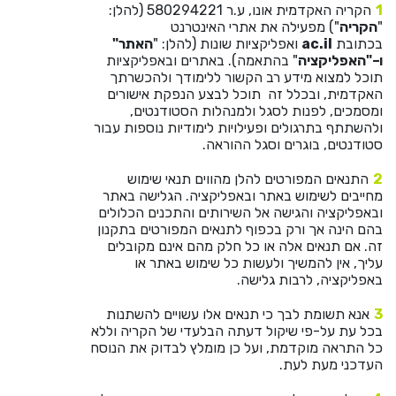
He
הקריה האקדמית אונו, ע.ר 580294221 (להלן:
"
הקריה
") מפעילה את אתרי האינטרנט
בכתובת
ac.il
ואפליקציות שונות (להלן: "
האתר"
ו–"האפליקציה
" בהתאמה). באתרים ובאפליקציות
English
תוכל למצוא מידע רב הקשור ללימודך ולהכשרתך
האקדמית, ובכלל זה תוכל לבצע הנפקת אישורים
בואו נדבר
ומסמכים, לפנות לסגל ולמנהלות הסטודנטים,
عربيه
ולהשתתף בתרגולים ופעילויות לימודיות נוספות עבור
סטודנטים, בוגרים וסגל ההוראה.
התנאים המפורטים להלן מהווים תנאי שימוש
מחייבים לשימוש באתר ובאפליקציה. הגלישה באתר
ובאפליקציה והגישה אל השירותים והתכנים הכלולים
בהם הינה אך ורק בכפוף לתנאים המפורטים בתקנון
זה. אם תנאים אלה או כל חלק מהם אינם מקובלים
עליך, אין להמשיך ולעשות כל שימוש באתר או
באפליקציה, לרבות גלישה.
אנא תשומת לבך כי תנאים אלו עשויים להשתנות
בכל עת על-פי שיקול דעתה הבלעדי של הקריה וללא
כל התראה מוקדמת, ועל כן מומלץ לבדוק את הנוסח
העדכני מעת לעת.