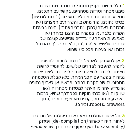
כלל זכויות הקניין הרוחני, לרבות זכויות יוצרים,
סימני מסחר וסודות מסחריים, בקשר עם התכנים,
המידע, התוכנות, המודלים, העיצוב (לרבות לוגואים),
בסיסי נתונים, קוד מחשב, והשירותים המצויים ו/או
הכלולים באתר (להלן: "תכני האתר"), הינם בבעלות
הקריה בלבד, או במקרה בו הוצגו באתר ו/או
באמצעות האתר ע"י צדדים שלישיים, קניינם של
צדדים שלישיים אלה בלבד, ולא תהיה לך בהם כל
זכות ו/או בעלות מכל סוג שהוא.
אין להעתיק, לשכפל, לתרגם, למכור, להשכיר,
להפיץ, להעביר לצדדים שלישיים, להעמיד לרשות
הציבור, לשדר, להציג בפומבי, לפרסם, וליצור יצירות
נגזרות בקשר עם תכני האתר, בלא קבלת הסכמתה
המפורשת של הקריה בכתב ומראש. אין לאסוף נתונים
או מידע אחר מן האתר למטרות מסחריות ו/או
שיווקיות ו/או בלתי חוקיות בכל דרך שהיא, לרבות
באמצעות תוכנות, קודים ואמצעים דומים (כגון
robots, crawlers, וכיו"ב).
חל איסור מוחלט לבצע באתר פעולות של הנדסה
לאחור, הידור לאחור (de-compilation) ופירוק
(disassembly), ואין לעקוף בשום דרך שהיא אמצעי