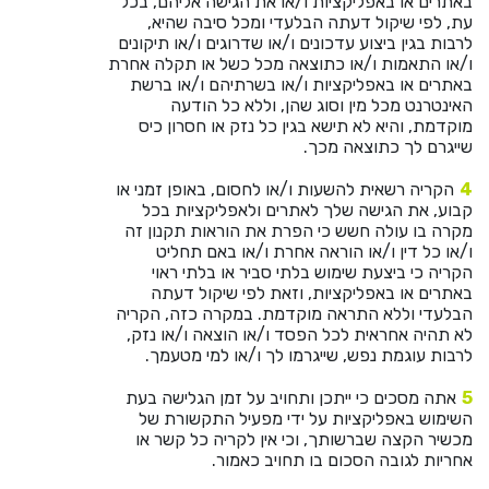
באתרים או באפליקציות ו/או את הגישה אליהם, בכל
עת, לפי שיקול דעתה הבלעדי ומכל סיבה שהיא,
לרבות בגין ביצוע עדכונים ו/או שדרוגים ו/או תיקונים
ו/או התאמות ו/או כתוצאה מכל כשל או תקלה אחרת
באתרים או באפליקציות ו/או בשרתיהם ו/או ברשת
האינטרנט מכל מין וסוג שהן, וללא כל הודעה
מוקדמת, והיא לא תישא בגין כל נזק או חסרון כיס
שייגרם לך כתוצאה מכך.
הקריה רשאית להשעות ו/או לחסום, באופן זמני או
קבוע, את הגישה שלך לאתרים ולאפליקציות בכל
מקרה בו עולה חשש כי הפרת את הוראות תקנון זה
ו/או כל דין ו/או הוראה אחרת ו/או באם תחליט
הקריה כי ביצעת שימוש בלתי סביר או בלתי ראוי
באתרים או באפליקציות, וזאת לפי שיקול דעתה
הבלעדי וללא התראה מוקדמת. במקרה כזה, הקריה
לא תהיה אחראית לכל הפסד ו/או הוצאה ו/או נזק,
לרבות עוגמת נפש, שייגרמו לך ו/או למי מטעמך.
אתה מסכים כי ייתכן ותחויב על זמן הגלישה בעת
השימוש באפליקציות על ידי מפעיל התקשורת של
מכשיר הקצה שברשותך, וכי אין לקריה כל קשר או
אחריות לגובה הסכום בו תחויב כאמור.