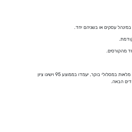
סטודנטים בתוכנית שילמדו במקביל לתואר ראשון במשפטים ולתואר ראשון במינהל עסקים בהתמחות בחשבונאות, בתוכניות מלאות במסלולי בוקר, יעמדו בממוצע 95 וישיגו ציון