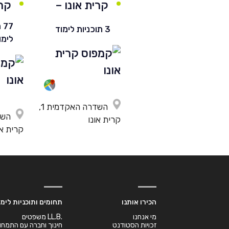
קרית אונו –
קרי
חרדי
77
3 תוכניות לימוד
לימו
השדרה האקדמית 1,
קרית אונו
קרית או
הכירו אותנו
תחומים ותוכניות לימו
מי אנחנו
.LL.B משפטים
זכויות הסטודנט
חינוך וחברה עם התמחו