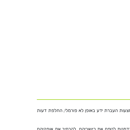
מצעות העברת ידע באופן לא פורמלי, החלפת דעות
זדמנות לטפח את כישוריהם, להרחיב את אופקיהם