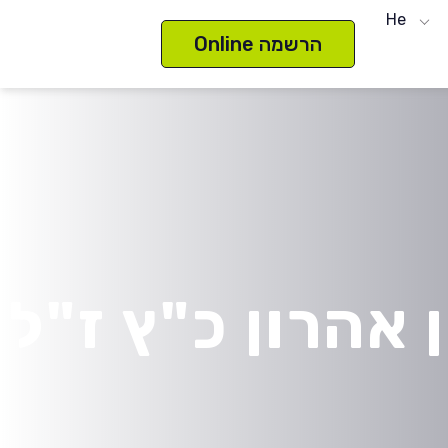
He
הרשמה Online
אהרון כ"ץ ז"ל