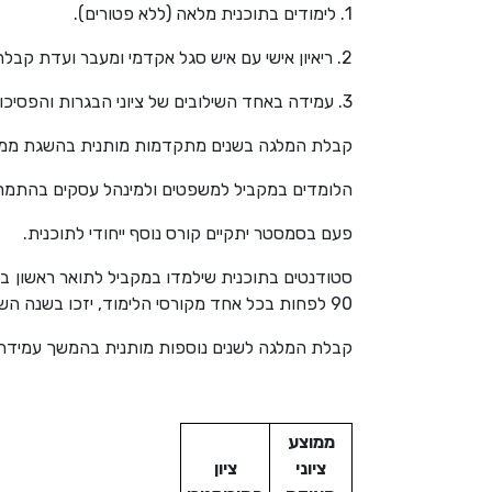
1. לימודים בתוכנית מלאה (ללא פטורים).
2. ריאיון אישי עם איש סגל אקדמי ומעבר ועדת קבלה.
3. עמידה באחד השילובים של ציוני הבגרות והפסיכומטרי (ראו טבלה למטה) הלימודים יתקיימו בתוכנית מלאה, במשפטים או במינהל עסקים או בשניהם יחד.
קבלת המלגה בשנים מתקדמות מותנית בהשגת ממוצע 90 לפחות וציון 85 לפחות בכל אחד מהקורסים בשנת הלימודים
הלומדים במקביל למשפטים ולמינהל עסקים בהתמחות בחשבונאות יידרשו להשיג
פעם בסמסטר יתקיים קורס נוסף ייחודי לתוכנית.
90 לפחות בכל אחד מקורסי הלימוד, יזכו בשנה השנייה ללימודים למלגה מלאה וכן למלגת קיום במשך שנה עבור שנת הלימודים הבאה.
קבלת המלגה לשנים נוספות מותנית בהמשך עמידה ב
ממוצע
ציוני
ציון