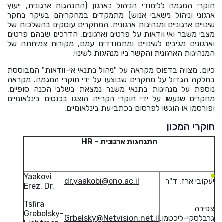
He
חוקרי המגמה ללימודי הניהול בארגון (התנהגות ארגונית, ייעוץ
ארגוני וניהול משאבי אנוש) מתמקדים במחקריהם בעיקר בחקר
שינויים ארגוניים ומנהיגות ארגונית. המחקרים עוסקים בהשלכות של
מצבי משבר ואי וודאות על פרטים וארגונים, הדרכים שבהם פרטים
English
וארגונים מגיבים לשינויים ומתמודדים עמם, מקורות צמיחתה של
המנהיגות הארגונית והקשר בין מנהיגות לשינוי.
בואו נדבר
عربيه
כיום, מצויה בדפוס מקראה על "ניהול בתנאי אי-וודאות" המבוססת
בחלקה הגדול על מחקרים שבוצעו על ידי חוקרי המגמה. מקראה
נוספת על מנהיגות בתנאי משבר נמצאת בשלבי הכנה סופיים.
מחקרים שנעשו על ידי חוקרי הקרייה הוצגו בכנסים בינלאומיים
ופורסמו או הוגשו לפרסום בכתבי עת בינלאומיים.
חוקרי המכון
התנהגות ארגונית –
HR
Yaakovi
יעקובי ארז, ד"ר
dr.yaakobi@ono.ac.il
Erez, Dr.
Tsfira
צפירה
Grebelsky-
גרבלסקי-ליכטמן,
Grbelsky@Netvision.net.il