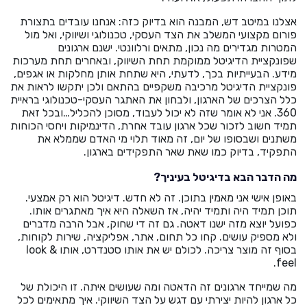
אצלנו במיטב דש, המבנה הוא בדיוק כזה: אנחנו עובדים בתצורת
פורום מקצועי המשלב את הצד העסקי, טכנולוגי ושיווקי, ואל מול
המטרות מגדירים מה נכון, מתאים ורלוונטי. ישנם ארגונים
שפונקציית הדיגיטל ממוקמת תחת השיווק, ובאחרים תחת מערכות
מידע. הבעייתיות בכך, לדעתי, היא שתחת אותן מחלקות או אגפים,
פונקציית הדיגיטל מרכיבה משקפיים בהתאם ולכן יתקשו לראות את
כלל הצרכים של הארגון, ולבחון את האתגר העסקי-טכנולוגי בראיית
360. אני לא אומר שזה לא יכול לעבוד, מסוכן להכליל…ובכל זאת
תמיד חשוב לזכור שכל ארגון עובד אחרת, הדינמיקות ויחסי הכוחות
משתנים ושבסופו של יום, זה מאוד תלוי מי האדם שממלא את
התפקיד, בדיוק כמו שאת שאר התפקידים בארגון.
מה הדבר הבא בדיגיטל בעיניך?
באופן אישי אני מאמין בתוכן. זה לא חדש. דיגיטל הוא רק אמצעי.
תוכן תמיד היה ותמיד יהיה, אז השאלה היא איך מאתגרים אותו.
כפועל יוצא מזה ישנו דאטה. גם זה די שחוק, אבל הרבה מדברים
ולא מספיק עושים. קחו כל תחום, אתר, אפליקציה, שירות לקוחות,
בסוף זה מוצר צריכה. לכולם יש את אותו סטנדרט, אותו look &
feel.
מה שמייחד ארגונים זה הדאטה ומה שעושים איתה. זו היכולת של
כל ארגון להיות יצירתי עם דגש על הצד השיווקי. איך מתאימים לכל