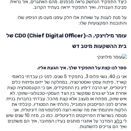
כיצד התפקיד הנחשק נראה מבפנים. מהם האתגרים, איך נראית
He
סביבת העבודה, ואיך התפקיד ייראה בעתיד הקרוב.
על מנת לענות על שאלות אלו חלק עימנו מעט מן הניסיון שלו
English
והתובנות המקצועיות שלו:
בואו נדבר
עומר מילויצקי,
ה-(CDO (Chief Digital Officer של
عربيه
בית ההשקעות מיטב דש
ספר לנו קצת על התפקיד שלך, איך הגעת אליו.
אני בן 40, נשוי פלוס 3, בתפקיד 5 שנים, לפני כן עבדתי בלאומי
קארד, פיתוח עסקי ואסטרטגיה, במחלקה של ייזום ופיתוח כלים
דיגיטליים. יש הרבה דימיון בין התפקידים, אם כי הקונסטלציה קצת
אחרת אבל יש גורם שמקשר בין הצד העסקי-טכנולוגי-שיווקי. לא
איש שיווק, מפתח או מעצב אלא קצת מהכל. עבדתי בחברות בניית
אתרים לפני הפייסבוק והמובייל, ניהלתי את הסטודיו, קיבלתי את
הלקוח ותרגמתי את מה שהוא רוצה לפלטפורמה דיגיטלית. אני
מנוסה בשרשרת הפרויקטים הדיגיטליים. כמו כן, מזה 10 שנים שיש
לי
בלוג
המדבר על אתגרי מותגים בעידן המחובר, איך הם משתנים
ואיך הם צריכים להשתנות.