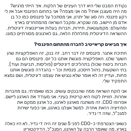
נקודת המבט שלי היא דרך העיניים של הלקוח. איך הייתי מרגיש?
מה היה מעצבן אותי? מה אני מצפה? אני בתחום הפיננסי אבל אין לי
רקע פיננסי, וזה סוג של יתרון, אני מסתכל על פיננסים כמו כל בן
אדם מן היישוב, מה שנקרא, ומקבל השראה מהמתחרים בארץ
ומהעולם: מקמעונאות, תיירות, חברות בעלות אוריינטציה דיגיטלית.
ההשראה הדיגיטלית מחלחלת הלאה, גם לארגונים מסורתיים כמונו.
איך מביאים קריאייטיב לחברה מהתחום הפיננסי?
חתיכת אתגר. פיננסים זה דבר רחב. זה בנק, זה האפליקציות שהן
השער שלנו. האפליקציה פוגשת אותנו כל יום. פיננסים הם גם
חברות ביטוח שכולן בתהליכים דיגיטליים (פוליסות, תביעות ועוד).
בתי השקעות, ניהול חיסכון, פנסיות וכו' – בהגדרה פוגשים אותנו
פחות, ועדיין זה לא אומר שלא ננגיש את עצמנו דיגיטלית, ושם נמצא
התפקיד שלי.
אני לוקח השראה ממה שהבנקים עושים, וכמו שאמרתי, גם מחברות
אחרות. חוויית לקוח היא קריטית בעיניי. אני מעודד את הארגון ליישם.
אפרופו CDO, זה משתנה מארגון לארגון, כל ארגון ממקם את
הפוזיציה הזאת אחרת. למשל אצלנו בארגון, אני כפוף ישירות
למנכ"ל, שזה די נדיר.
כשאני הצטרפתי כ-CDO לפני 5 שנים זה היה די נדיר, לא היו כאלה
בארץ, מה שאומר הרבה על הארגון, המנכ"ל, הדירקטוריון