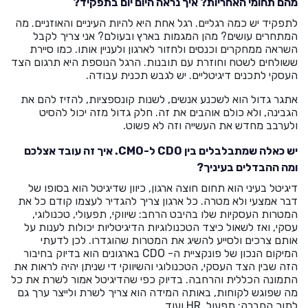
מהם תחומי האחריות? איך נראה היום יום בתפקיד?
לתפקיד יש כמה רגליים. רגל אחת היא להיות העיניים והאוזניים. מה
המתחרים עושים? מהן המגמות בארץ ובעולם? אני צריך לקבל
השראה ממחקרים וכנסים ולחזור לארגון ולעניין אותו. כמו סיירת
ששולחים לשטח וחוזרת עם תובנות. הרגל הנוספת היא תרגום הצד
העסקי לתכנים דיגיטליים. יש לגבש תכנית עבודה.
אתגר גדול הוא לשכנע אנשים, לשנות קונספציות, להזיז להם את
הגבינה, ולא כולם אוהבים את זה. חלק גדול מזה יכול להסיט
ולערבב מחדש את העשייה וזה לא פשוט.
יש כאלה שמתבלבלים בין CDO ל-CMO. איך זה עובד אצלכם
ומה ההבדלים בעיניך?
דיגיטל בעיני הוא תחום חוצה ארגון, כיוון שדיגיטל הוא בסופו של
דבר אמצעי ולא מטרה. כל ארגון צריך להגדיר לעצמו קודם כל את
המטרות העסקיות שלו בהיבט הרחב: שיווקי, תפעולי, טכנולוגי,
עסקי, ואז לשאול כיצד הטכנולוגיות הדיגיטליות יכולות לענות על
אותם צרכים ולסייע להשיג את המטרות שהוגדרו. לכן לדעתי
המיקום הנכון של פונקציית ה- CDO בארגונים הוא בדיוק בחיבור
הזה שבין הצד העסקי, הטכנולוגי והשיווקי די שניתן יהיה לראות את
התמונה הכללית והרחבה. בדיוק כפי שהדיגיטל אמור לשרת את כל
מה שפוגש לקוחות, באותה המידה הוא צריך לשרת ולייצר ערך גם
לתוך החברה: תפעול, HR ועוד.