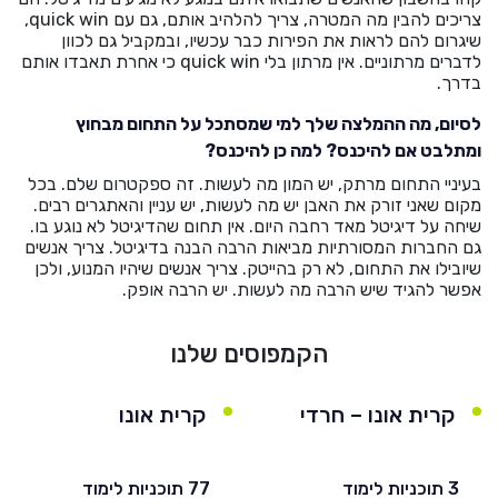
צריכים להבין מה המטרה, צריך להלהיב אותם, גם עם quick win,
שיגרום להם לראות את הפירות כבר עכשיו, ובמקביל גם לכוון
לדברים מרתוניים. אין מרתון בלי quick win כי אחרת תאבדו אותם
בדרך.
לסיום, מה ההמלצה שלך למי שמסתכל על התחום מבחוץ
ומתלבט אם להיכנס? למה כן להיכנס?
בעיניי התחום מרתק, יש המון מה לעשות. זה ספקטרום שלם. בכל
מקום שאני זורק את האבן יש מה לעשות, יש עניין והאתגרים רבים.
שיחה על דיגיטל מאד רחבה היום. אין תחום שהדיגיטל לא נוגע בו.
גם החברות המסורתיות מביאות הרבה הבנה בדיגיטל. צריך אנשים
שיובילו את התחום, לא רק בהייטק. צריך אנשים שיהיו המנוע, ולכן
אפשר להגיד שיש הרבה מה לעשות. יש הרבה אופק.
הקמפוסים שלנו
קרית אונו – חרדי
קרית אונו
3 תוכניות לימוד
77 תוכניות לימוד