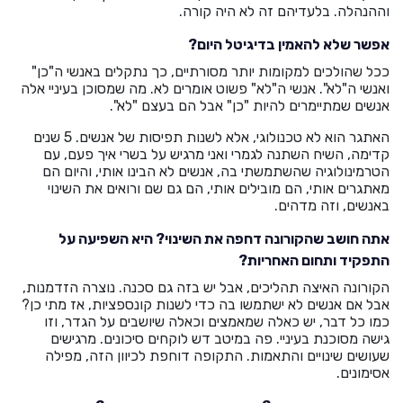
וההנהלה. בלעדיהם זה לא היה קורה.
אפשר שלא להאמין בדיגיטל היום?
ככל שהולכים למקומות יותר מסורתיים, כך נתקלים באנשי ה"כן"
ואנשי ה"לא". אנשי ה"לא" פשוט אומרים לא. מה שמסוכן בעיניי אלה
אנשים שמתיימרים להיות "כן" אבל הם בעצם "לא".
האתגר הוא לא טכנולוגי, אלא לשנות תפיסות של אנשים. 5 שנים
קדימה, השיח השתנה לגמרי ואני מרגיש על בשרי איך פעם, עם
הטרמינולוגיה שהשתמשתי בה, אנשים לא הבינו אותי, והיום הם
מאתגרים אותי, הם מובילים אותי, הם גם שם ורואים את השינוי
באנשים, וזה מדהים.
אתה חושב שהקורונה דחפה את השינוי? היא השפיעה על
התפקיד ותחום האחריות?
הקורונה האיצה תהליכים, אבל יש בזה גם סכנה. נוצרה הזדמנות,
אבל אם אנשים לא ישתמשו בה כדי לשנות קונספציות, אז מתי כן?
כמו כל דבר, יש כאלה שמאמצים וכאלה שיושבים על הגדר, וזו
גישה מסוכנת בעיניי. פה במיטב דש לוקחים סיכונים. מרגישים
שעושים שינויים והתאמות. התקופה דוחפת לכיוון הזה, מפילה
אסימונים.