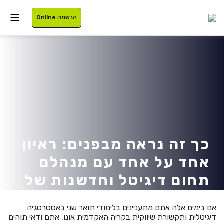
הרשמה Online
איזור אישי
סטודנטים
עלינו
בוגרים
תוכניות לימוד
כך זה נראה מבפנים: ראיון
אחד על אחד עם מנהלם
סגל
רישום
תחום דיגיטל וחדשנות של
נרשמים
מלגות
מיטב דש
אם בימים אלה אתם מתעניינים בלימודי תואר שני באסטרטגיה
International
דיגיטלית ותקשורת שיווקית בקריה האקדמית אונו, אתם ודאי תוהים