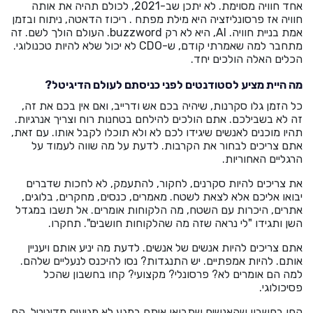
אחד חוויה מסוימת. לא יתכן שב-2021, לכולם תהיה את אותה
חוויה אז פרסונליזציה היא מילת מפתח . ריכוז הדאטה, ניתוח ובזמן
אמת בניית חוויה. AI, היא לא רק buzzword. העולם הולך לשם. זה
מתחבר למה שאמרתי קודם, ש-CDO לא יכול שלא להיות טכנולוגי.
הכלים האלה הולכים יחד.
מה היית מציע לסטודנטים לפני כניסתם לעולם הדיגיטל?
כל הזמן גלו סקרנות, שיהיה בכם אש ודרייב, ואם אין בכם את זה,
זה לא בשבילכם. אתם הולכים להילחם בטחנות רוח וצריך אנרגיות.
תהיו מוכנים לאנשים שיגידו לכם לא ולא תוכלו לקבל אותו. עם זאת,
אתם צריכים לבחור את הקרבות. לדעת על מה שווה לעמוד על
הרגליים האחוריות.
את צריכים להיות סקרנים, לחקור, להתעמק, לא לחכות שדברים
יבואו אליכם אלא לצאת לשטח. מאמרים, כנסים, מחקרים, בלוגים,
אתרים, היכרות עם השטח, מה הלקוחות אומרים. אל תשבו במגדל
השן ותגידו "לי נראה שזה מה שהלקוחות חושבים". תחקרו.
אתם צריכים להיות אנשים של אנשים. לדעת מה יניע אותם ויעניין
אותם. להיות אמפתיים. יש התנגדות? נסו להיכנס לנעליים שלהם.
למה הם אומרים לא? פרסונלי? מקצועי? קחו בחשבון שהכל
פסיכולוגי.
קחו בחשבון שהאנשים שתבואו איתם במגע לא מגיעים מדיגיטל. הם