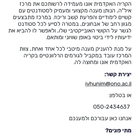
He
הקריה האקדמית אונו מעמידה לרשותכם את מרכז
איל"ה, הנותן מענה מקצועי ומעמיק לסטודנטים עם
קשיים לימודיים והפרעת קשב וריכוז. במרכז מתבצעים
English
מגוון רחב של אבחונים, במטרה לסייע לכל סטודנט
לגשר על הקושי האובייקטיבי שלו, ולאפשר לו להביא את
בואו נדבר
ידיעותיו לידי ביטוי באופן שוויוני ומותאם.
عربيه
על מנת להעניק מענה מיטבי לכל אחד ואחת, צוות
המרכז עובד במקביל לגורמים הרלוונטיים בקריה
האקדמית אונו ומחוצה לה.
יצירת קשר:
ivhunim@ono.ac.il
או בטלפון:
050-2434637
אנחנו כאן עבורכם ולמענכם
מתי פונים?