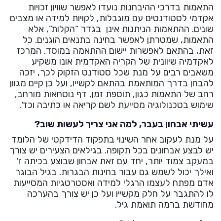
התאמות בדרכי ההיבחנות נועדו לאפשר שוויון זכויות
אקדמי לסטודנטים עם מוגבלות, לקויות למידה או מצבים
שונים. ההתאמות הניתנות אינן בגדר “הקלות”, אלא
התאמות, שמטרתן לאפשר בחינה בתנאים הוגנים. כל
זאת, בהתאם לאפשרות יישום ההתאמה במוסד. המרכז
לאקדמיה שיוונית של הקריה האקדמית אונו משקיע
משאבים רבים על מנת שכל סטודנט הזקוק לכך, יזכה
להבחן בדרך המותאמת בהתאם לקשייו, ועל כן קיים מגוון
רחב של התאמות כגון, תוספת זמן, דף נוסחאות מורחב,
שימוש בטכנולוגיה מסייעת לשם קריאה או כתיבה וכד'.
עשיתי אבחון בעבר, למה אני צריך לעשות שוב?
על מנת לעקוב אחר השינוי בתפקוד הדידקטי של הלומד
יש לבצע אבחונים בכל תקופה. בגילאים הצעירים יש צורך
במעקב צמוד יותר, יחד עם זאת אבחון שבוצע בכיתה ז'
ואילך יכול לשמש גם עבור בחינות הבגרות. בגיל הבוגר
אדם מפתח לעצמו הרגלי למידה ואסטרטגיות המסייעות
לו להתגבר על חלק מקשייו ועל כן יש צורך בהערכה
מחודשת ברמה תואמת גיל.