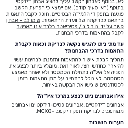
לא, בנוסף לאבחון הקשב עליך להציג אבחון דידקטי
בתוקף (ראו סעיף קודם). אם יימצא כי הפרעת הקשב
פוגעת בתפקודי הלמידה הבסיסיים, תוכל לקבל התאמות
בהתאם לבדיקתה של וועדת ההתאמות.
שימו לב – אבחון
קשב על ידי נוירולוג / פסיכיאטר בלבד אינו מאפשר
לקבל בהתאמות בדרכי הבחנות.
עד מתי ניתן להגיש בקשה לבדיקת זכאות לקבלת
התאמות בדרכי ההבחנות?
תהליך קבלת אישור להתאמות והזמנתן לבחינות עשוי
להיארך כחודש וחצי. לאור זאת, מומלץ ביותר לבצע את
הפניה אל איל"ה בתחילת הסמסטר ולא יאוחר מאמצע
הסמסטר. לא נוכל להתחייב על מתן התאמות בזמן
לסטודנטים שיגישו את הבקשה באיחור.
אילו אבחונים ניתן לבצע במרכז איל"ה?
אבחונים דידקטיים, אבחונים פסיכו-דידקטיים ואבחונים
ממוחשבים לבדיקת תפקודי קשב –MOXO.
הערות חשובות