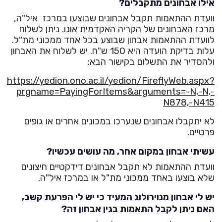
אילו אבחונים מתקבלים?
וועדת ההתאמות תקבל אבחונים שבוצעו במרכז איל"ה,
מרכז האבחונים של הקריה האקדמית אונו. ניתן לשלוח
לוועדת ההתאמות אבחון שבוצע בכל אחד ממכוני מת"ל.
עלות בדיקת הועדה היא 150 ש"ח. יש לשלוח את האבחון
ולהסדיר את התשלום בקישור הבא:
https://yedion.ono.ac.il/yedion/FireflyWeb.aspx?
prgname=PayingForItems&arguments=-N,-N,-
N878,-N415
לא יתקבלו אבחונים שנערכו במכונים אחרים או גופים
פרטיים.
עשיתי אבחון במקום אחר, מה עושים עכשיו?
וועדת ההתאמות לא תקבל אבחונים דידקטיים חיצונים
שלא בוצעו באחד ממכוני מת"ל או במרכז איל"ה.
יש לי אבחון מנוירולוג המעיד כי יש לי הפרעת קשב,
האם ניתן לקבל התאמות בגין אבחון זה?