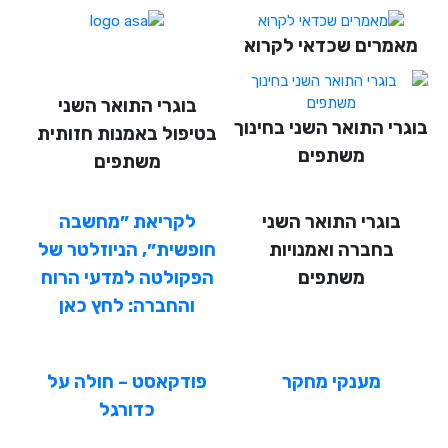
He
מאמרים שכדאי לקרוא
English
בוגרי התואר השני
בואו נדבר
عربيه
בוגרי התואר השני בחינוך
בטיפול באמנות חזותית
משתפים
משתפים
בוגרי התואר השני
לקריאת ״מחשבה
בחברה ואמנויות
חופשית״, הניוזלטר של
משתפים
הפקולטה למדעי הרוח
והחברה: לחץ כאן
מענקי מחקר
פודקאסט – חולה על
כדורגל