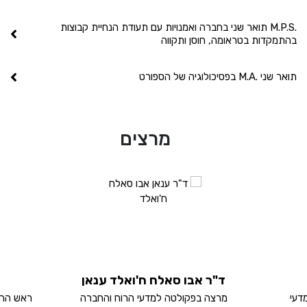
.M.P.S תואר שני בחברה ואמנויות עם תעודת הנחיית קבוצות
בהתמקדות בטראומה, חוסן ותקווה
תואר שני .M.A בפסיכולוגיה של הספורט
מרצים
ד"ר אבו סאלח ח'ואלד ענאן
דעי
מרצה בפקולטה למדעי הרוח והחברה
ראש ההתמ