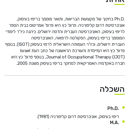
He
Ph.D.
בחינוך של מקצועות הבריאות, ותואר מוסמך בריפוי בעיסוק,
English
אוניברסיטת דרום קליפורניה. פרופ' כץ היא פרופ' אמריטוס בבית הספר
לריפוי בעיסוק, האוניברסיטה העברית והדסה ירושלים. כיהנה כיו"ר לימודי
בואו נדבר
عربيه
המוסמך בריפוי בעיסוק, הפקולטה לרפואה, האוניברסיטה
העברית ירושלים, וכיו"ר העמותה הישראלית לרפוי בעיסוק (
ISOT
). בנוסף
פרופ' כץ היא המייסדת והעורכת הראשונה של כתב העת
Israel
Journal of Occupational Therapy (IJOT)
, בנוסף פרופ' כץ היא
חברה באקדמיה האמריקאית למחקר בריפוי בעיסוק משנת 2005.
השכלה
.Ph.D
ריפוי בעיסוק, אוניברסיטת דרום קליפורניה (1981).
.M.A