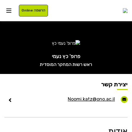
הרשמה Online
איזור אישי
פרופ' כץ נעמי
ראש רשות המחקר המוסדית
סטודנטים
עלינו
בוגרים
תוכניות לימוד
יצירת קשר
סגל
רישום
Noomi.katz@ono.ac.il
נרשמים
מלגות
International
אודות