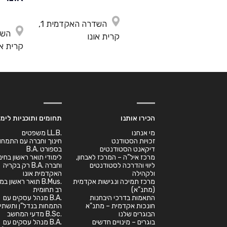
השדרה האקדמית 1,
קרית אונו
קרית או
הכירו אותנו
תחומים ותוכניות לימו
מי אנחנו
.LL.B משפטים
זכויות הסטודנט
חינוך וחברה עם התמחו
דיקאנט הסטודנטים
בספורט .B.A
מרכז איל”ה – המרכז לאבחון,
לימודי תואר ראשון בחינ
ליווי והדרכה לסטודנטים
וחברה .B.A רק בקריה
ולקהילה
האקדמית אונו
מרכז תמיכה ונגישות אקדמית
.B.Mus תואר ראשון 
(מתנ”א)
רב תחומית
התאמות בדרכי היבחנות
.B.A מנהל עסקים עם
חונכות אקדמית – מתנ"א
התמחות בנדל”ן ותשתיו
הבוגרים שלנו
.B.Sc מדעי המחשב
בוגרים – מינויים חדשים
.B.A מנהל עסקים עם