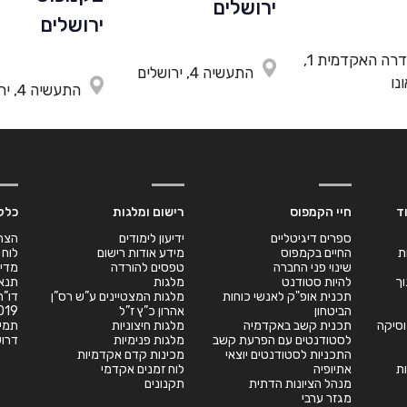
השדרה האקדמית 1,
התעשיה 4, ירושלים
נו
התעשיה 4, ירושלים
ד
חיי הקמפוס
רישום ומלגות
כלל
ספרים דיגיטליים
ידיעון לימודים
הצה
ת
החיים בקמפוס
מידע אודות רישום
לוח 
שינוי פני החברה
טפסים להורדה
מדינ
וך
להיות סטודנט
מלגות
תנאי
תכנית אופ"ק לאנשי כוחות
מלגות המצטיינים ע”ש רס”ן
הביטחון
אהרון כ”ץ ז”ל
019
במוסיקה
תכנית קשב באקדמיה
מלגות חיצוניות
תמי
לסטודנטים עם הפרעת קשב
מלגות פנימיות
דרוש
התכניות לסטודנטים יוצאי
מכינות קדם אקדמיות
ת
אתיופיה
לוח זמנים אקדמי
מנהל הציונות הדתית
תקנונים
מגזר ערבי