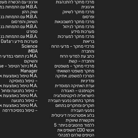
מרכז מחקר להתנהגות
ארגוני עם הכשרה מעש
ארגונית
.M.B.A עם התמחות במ
מרכז מחקר לשיווק
ושוק ההון
ופרסום
.M.B.A עם התמחות בנ
מרכז מחקר לחשבונאות
השיווק והפרסום
מרכז מחקר לניהול
.M.B.A עם התמחות בנ
מערכות מידע
ספורט
מרכז מחקר למערכות
.M.B.A עם התמחות בנ
בריאות
מערכות מידע ו־Data
מרכזי מחקר – מדעי הרוח
Science
והחברה
iMBA
כתב עת למדעי הרוח
.M.A בין תחומי במדעי
והחברה – קשת
והשיקום
מרכזי מחקר – משפטים
.M.A ניהול
מחקר משפטי השוואתי
Manager
המרכז למשפט, אתיקה
.M.A טיפול באמצעות א
ומדיניות
– טיפול במוסיקה
ועדת האתיקה המוסדית
.M.A טיפול באמצעות א
ויקטימנט – האגודה
– טיפול בתנועה ומחול
הישראלית לויקטימולוגיה
.M.A טיפול באמצעות א
מחקר בתחום נפגעי העבירה
– טיפול בתנועה
חוקרים ומחקרים בתחום
.M.A טיפול באמצעות א
נפגעי העבירה
– טיפול בפסיכודרמה
בלוג אסטרטגיה דיגיטלית
ותקשורת שיווקית
ללמוד מהטובים ביותר: 5
אנשי CDO חושפים את
הטיפים שלהם למנהלי