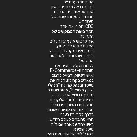
הדיגיטל העתידיים
כך זה נראה מבפנים: ראיון
אחד על אחד עם מנהלם
תחום דיגיטל וחדשנות של
מיטב דש
CDO: הכירו את אחד
המקצועות המבוקשים של
התקופה
איך לרכוש את ארגז הכלים
המושלם למנהלי שיווק,
שמבקשים מקפצת קריירה
לשיווק שמבוסס על עולמות
הדיגיטל?
לקנות בקליק: הכירו את
מומחה ה-E-Commerce
ואיש השיווק, דניאל כהנוב
נשארים בקהילה: הכירו את
מייסד ומנהל קהילת “מנהלי
שיווק מצייצים”, אמיר שניידר
מדריך בנושא אסטרטגיה
דיגיטלית למסחר אלקטרוני
תפקידים במשרד פרסום:
הכירו את הפונקציות השונות
בדרך לקריירה בענף
תהיו מחוברים לעולם החדש:
ראיון אחד על אחד עם ד”ר
מיכל שפירא
סמנכ”לית של שינוי וצמיחה: