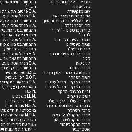
בוגרים – שאלות ותשובות
התמחות בחשבונאות (רא
סגל אקדמי
חשבון)
אונו בתקשורת
.B.A פרסום ותקשורת שיווקית
פודקאסטים ספורט-אונו
.B.A מנהל עסקים עם
היחידה ללימודי תעודה והמשך
התמחות במימון ושוק הה
בית הספר לנדל”ן
.B.A מנהל עסקים עם
סדרת סרטונים – “הדרך
התמחות במערכות מיד
לדירה”
ויישומי בינה מלאכותית
המרכז לפיתוח קריירה
.B.A מנהל עסקים עם
פניות מעסיקים
התמחות במימון ושוק הה
תכנית סיפת"ח
מסלול דו שנתי מואץ
מרכז אונו למשפט חברתי
.B.A מנהל עסקים עם
קליני
התמחות במשאבי אנוש
קליניקות
.B.A מנהל עסקים עם
מרכז היזמות
התמחות בשיווק ופרסום
מכון מחקר למדדי אמון הציבור
.B.Sc ספורטתרפיה
רשות המחקר
.B.O.T ריפוי בעיסוק
מרכזי מחקר – מנהל עסקים
.B.A הפרעות בתקשורת
מרכזי מחקר – מנהל עסקים
תואר ראשון באֲחָיוּת (סי
זכיות במענקי מחקר
.B.S.N
רשימת חוקרים
.LL.M משפטים
שיתופי פעולה בארץ ובעולם
.M.A במדעי היהדות
כנסים, סדנאות וסמינר סגל
.M.B.A עם התמחות
מרכזי המחקר
באסטרטגיה, חדשנות וי
מרכז מחקר לחשבונאות
.M.B.A עם התמחות בנ
מרכז מחקר לשוק ההון
פארמה ומערכות בריאו
מרכז מחקר ליזמות
MBA עם לימודי הניהול
ואסטרטגיה
– התנהגות ארגונית וייע