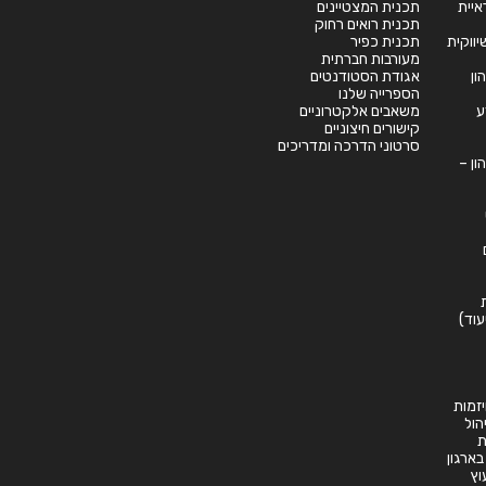
יית
תכנית המצטיינים
תכנית רואים רחוק
תכנית כפיר
מעורבות חברתית
ון
אגודת הסטודנטים
הספרייה שלנו
ע
משאבים אלקטרוניים
קישורים חיצוניים
סרטוני הדרכה ומדריכים
ון –
עוד)
זמות
יהול
ת
 בארגון
וץ