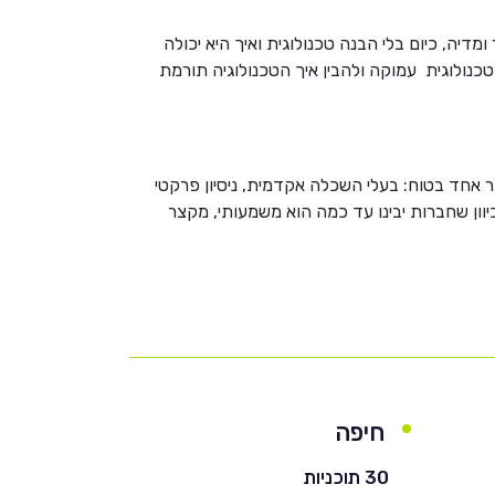
מקום מאוד טכנולוגי. לפני 10 שנים הייתי צריכה להבין סחר ומדיה, כיום בלי הבנה טכנולוגית ואיך היא יכולה
טכנולוגית עמוקה ולהבין איך הטכנולוגיה תורמת
ר אחד בטוח: בעלי השכלה אקדמית, ניסיון פרקטי
 מגוונים ימצאו דרך ליישם את המומחיות שלהם ולהוביל לשגשוג ולהצלחה. יתכן מאד ובעתיד נראה עוד ועוד אנשי CRO כיוון שחברות יבינו עד כמה הוא משמעותי, מקצר
חיפה
30 תוכניות