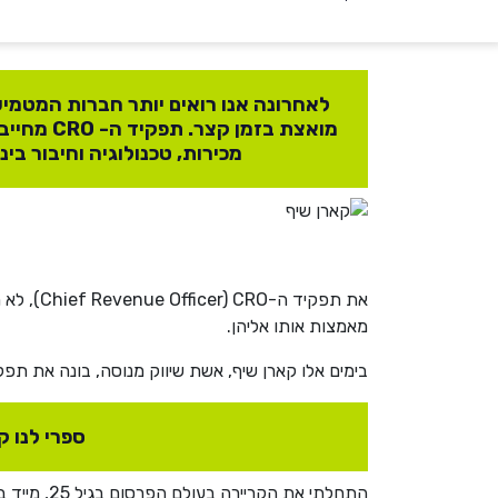
מואצת בז
מכירות, טכנולוגיה וחיבור בי
את תפקי
מאמצות אותו אליהן.
בימים אלו קארן שיף, אשת שיווק מנוסה, בונה את תפקיד ה-CRO באחת מחברות הסטארט-אפ המוכרות בארץ, והיא שמחה להסביר לנו על התהליך ועל
ספרי לנו ק
התחלתי את הקריירה בעולם הפרסום בגיל 25, מייד בסיום התואר הראשון, במשרד הפרסום אדלר-חומסקי שם עבדתי 5 שנים בניהול לקוחות.