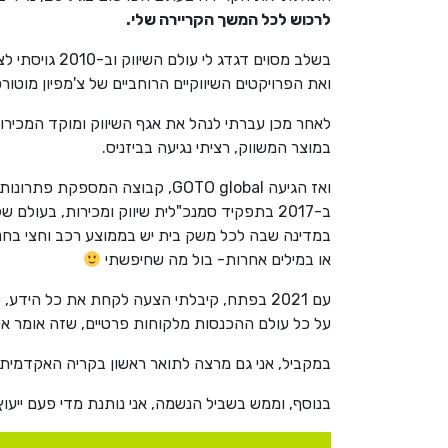
לרכוש לכל המשך הקריירה שלי.
ואת הפרויקטים השיווקיים הרוחביים של צ'מפיון מוטור
לאחר מכן עברתי לנהל את אגף השיווק ומוקד המכירות 
במוצר המשווק, רציתי נגיעה בביזניס.
ב-2017 בתפקיד סמנכ"לית שיווק ומכירות, בעו
או במילים אחרות- בול מה שחיפשתי
על כל עולם ההכנסות מלקוחות פרטיים, שזה אומר איחוד 3 הזרועות המטפלות באופן ישיר בלקוחות – שיווק, מכירות ושירות, או כפי שאני קוראת לזה –
במקביל, אני גם מרצה לתואר ראשון בקריה האקדמית או
בנוסף, וממש בשביל הנשמה, אני נותנת מדי פעם ייעוץ 