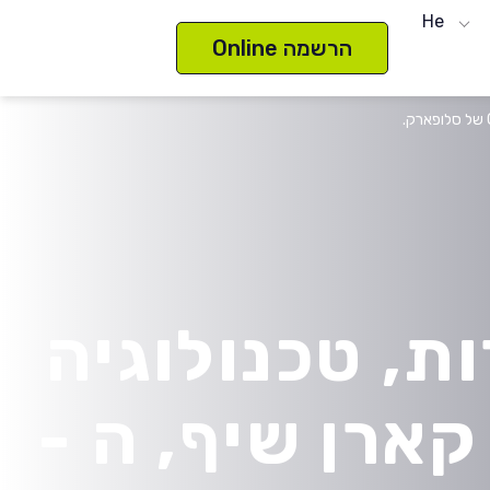
He
הרשמה Online
ות, טכנולוגיה
קארן שיף, ה -