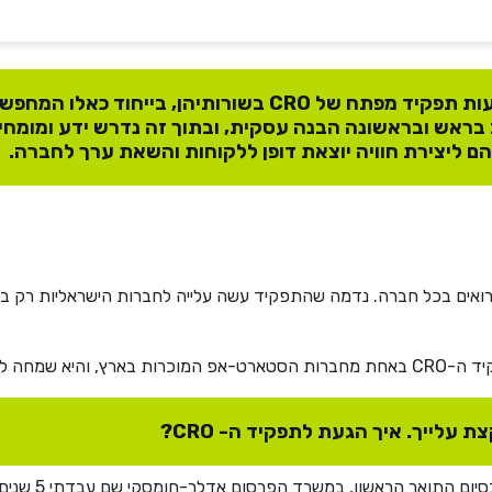
לאחרונה אנו רואים יותר חברות המטמיעות תפקיד מפתח של CRO בשורותיהן, בייח
מן קצר. תפקיד ה- CRO מחייב בראש ובראשונה הבנה עסקית, ובתוך זה נדרש ידע ומו
נהם ליצירת חוויה יוצאת דופן ללקוחות והשאת ערך לחברה.
ד ה-Chief Revenue Officer) CRO), לא רואים בכל חברה. נדמה שהתפקיד עשה עלייה לחברות 
 משמעות התפקיד.
צת עלייך. איך הגעת לתפקיד ה- CRO?