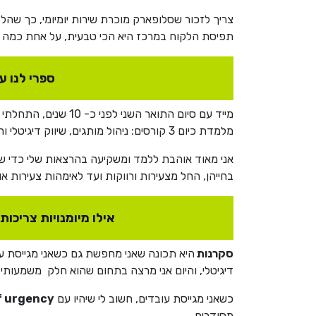
צריך לזכור שסלופארק מוכרת שירות יומיומי, כך שהל
תפיסת הלקוח במרכז היא הכי טבעית, על אחת כמה וכמה בעו
ספרי לנו ע
מייד עם סיום התואר
מלמדת כיום 3 קורסים: ניהול מותגים, שיווק דיגיטלי ורשתות חברתיות, אבל לא יותר מקורס בסימסטר כדי לא להעמיס על עצמי יותר מדיי.
אני מאוד אוהבת ללמד ומשקיעה בהרצאות שלי כדי שיה
בחייהן, החל מצעירות ורווקות ועד לאימהות צעירות או
אילו מיומנויות צריכו
סקרנות
היא תכונה שאני מחפשת גם כשאני מגייסת ע
דיגיטלי, והיום אני מרצה בתחום שהוא חלק משמעותי 
כשאני מגייסת עובדים, חשוב לי שיהיו עם
f urgency
מסודרים.