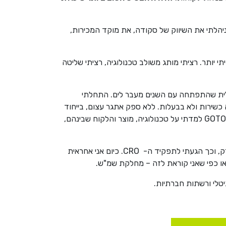
שביליתי שם (כן, ביליתי, היה סופר כיף) ניהלתי את השיווק של סקודה, את מוקד המכירות,
 יותר. רציתי מותג משולב טכנולוגיה, רציתי שליטה
ת פתרונות של תחבורה שיתופית: CAR2GO, אוטותל ואופני Mobike. חברה ישראלית שהתפתחה עם השנים מעבר לים. התחלתי
ה כשירות ולא בבעלות. ללא ספק אתגר עצום, בייחוד
במדינה שבה לכל משק בית יש בממוצע רכב וחצי בחניה הצמודה, אבל היינו נבחרת חזקה עם דרך ברורה ומוכנים למרתון. ב-GOTO למדתי על טכנולוגיה, מוצר והלקוח שבינהם,
עם 2021 בפתח, קיבלתי הצעה לקחת את כל הידע, כל הכלים וכל ה"אני מאמינה" שלי וליישם בתפקיד חדש שנבנה בסלופארק, וכך הגעתי לתפקיד ה- CRO. כיום אני אחראית
גיטלי ורשתות חברתיות.