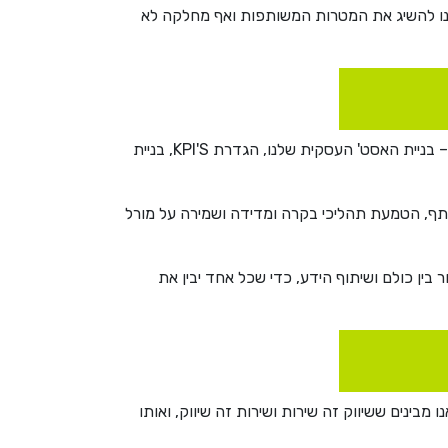
לנו להשיג את המטרות המשותפות ואף מחלקה לא
אני עדיין בונה את התפקיד בתוך החברה ויש לי הרבה תוכניות בקנה, אבל ביומיום אני מתעסקת בביזניס שלנו. ברמת המאקרו – בניית האסט' העסקית שלנו, הגדרת KPI'S, בניית
תף, הטמעת תהליכי בקרה ומדידה ושמירה על מורל
בין כולם ושיתוף הידע, כדי שכל אחד יבין את
זמן אנו מבינים ששיווק זה שירות ושירות זה שיווק, ואותו