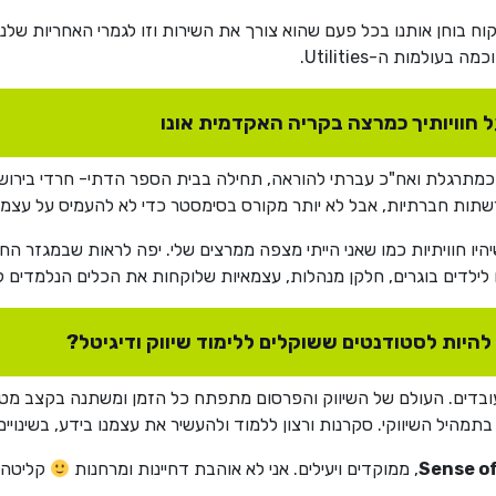
קוח בוחן אותנו בכל פעם שהוא צורך את השירות וזו לגמרי האחריות ש
למות ה-Utilities.
ל חוויותיך כמרצה בקריה האקדמית אונו
 השני לפני כ- 10 שנים, התחלתי כמתרגלת ואח"כ עברתי להוראה, תחילה בבית הספר הדתי- 
יו חוויתיות כמו שאני הייתי מצפה ממרצים שלי. יפה לראות שבמגזר החר
 לילדים בוגרים, חלקן מנהלות, עצמאיות שלוקחות את הכלים הנלמדים לחי
ת להיות לסטודנטים ששוקלים ללימוד שיווק ודיגיטל?
ובדים. העולם של השיווק והפרסום מתפתח כל הזמן ומשתנה בקצב מטו
בתמהיל השיווקי. סקרנות ורצון ללמוד ולהעשיר את עצמנו בידע, בשינו
Sense o
, ממוקדים ויעילים. אני לא אוהבת דחיינות ומרחנות
קליטה מ