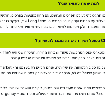
למה יצאת לתואר שני?
יומו התגלגלתי לעולם הפרסום הנחשק. עם ההתמקצעות בפרסום, הרגשתי
שהגיע הזמן לתואר שני. תמיד ידעתי שניהול השיווק, 
 המעבר החלק מפרסום לשיווק. כמו כן, ידעתי שתואר שני יפתח לי דלתו
ות הייטק וסטארט אפס המחפשות מיקוד וצמיחה מהירה. המטרה שלי היא לאחד
ת בצרכי הלקוחות ובניית סל מוצרים ושירותים הנבנים עבורם.
פועל. נשמע פשוט? זה לא, אבל זה יכול להצליח רק במקום שמיישם את מה
 הפנימיים שלנו. אנחנו מעודדים שיח פתוח, ביקורת ושאילת שאלות. כל
חנו נשים את האגו בצד ונשתף פעולה, והכי חשוב – Sense of urgency.