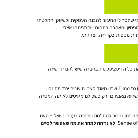
 שחסר לי החיבור להבנה העסקית ולשיווק והחלטתי
בשילוב עם פרסום ועסקים יהיו קריירת ה-Long term שלי, בעיקר בגלל הניסיון והאהבה לתחום שהתפתחו אצלי
ת נוספות בקריירה. וצדקתי.
 את כל הדיסציפלינות בחברה שיש להם יד ישירה
זה לא סלוגן, זה דרך חיים לחברה שבונה סביב הלקוחות את שירותיה. אנחנו תלויים רק בעצמנו וה- Time to market שלנו מאוד קצר. חושבים יחד מה נכון
 שהוא מאמין בו ורק כשכולם מגויסים לאותה המטרה
 כמה זמן נחזור להחלטה שהיתה בעבר ונשאל – האם
לא נדחה למחר את מה שאפשר לסיים