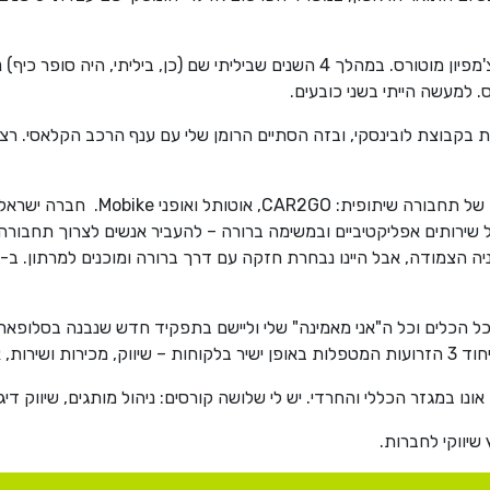
בשלב מסוים דגדג לי עולם השיווק וב-2010 גויסתי לצ'מפיון מוטורס. במהלך 4 השנים 
ס. למעשה הייתי בשני כובעים.
בקבוצת לובינסקי, ובזה הסתיים הרומן שלי עם ענף הרכב הקלאסי. רציתי
ואז הגיעה GOTO global, קבוצה המספק
לם של שירותים אפליקטיביים ובמשימה ברורה – להעביר אנשים לצרוך תחבור
 מחלקת שמ"ש.
נו במגזר הכללי והחרדי. יש לי שלושה קורסים: ניהול מותגים, שיווק די
שיווקי לחברות.