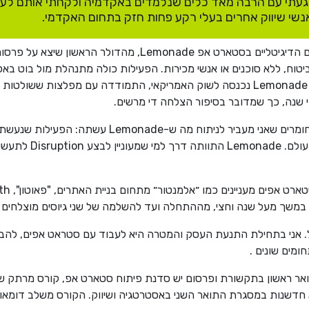
עתי עם הרבה מאד כלים שנלמדים באקדמיה ולקחתי אותם לעולם
י אנשי שיווק אחרים בעלי רקע פחות חזק בתחום האקדמי.
י שנה, כך שמדובר בסיפור הצלחה די מרשים.
אני מלמד בקריה האקדמית אונו ומקדיש לא מעט מהחומרי
מדובר במודל לחיקוי 
משך מעל שנה וחצי, מההתחלה ועד להשלמה של שני גיוסים מוצלחים והכ
בל. אני בתחילת התנעת העסק והמטרה היא לעבוד עם סטראט אפים, להב
ומים שונים .
 תואר ראשון בתקשורת ופרסום יש סדנת פיתוח סטארט אפ, קורס מרתק ש