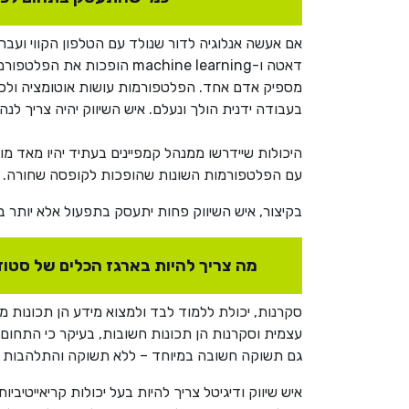
אם אעשה אנלוגיה לדור שנולד עם הטלפון הקווי ועב
דאטה ו-machine learning 
מספיק אדם אחד. הפלטפורמות עושות אוטומציה ולכן 
בעבודה ידנית הולך ונעלם. איש השיווק יהיה צריך לנ
היכולות שיידרשו ממנהל קמפיינים בעתיד יהיו מאד מוכ
עם הפלטפורמות השונות שהופכות לקופסה שחורה. כי
בקיצור, איש השיווק פחות יתעסק בתפעול אלא יותר ב
מה צריך להיות בארגז הכלים של סטוד
סקרנות, יכולת ללמוד לבד ולמצוא מידע הן תכונות מ
עצמית וסקרנות הן תכונות חשובות, בעיקר כי התחום
גם תשוקה חשובה במיוחד – ללא תשוקה והתלהבות יה
איש שיווק ודיגיטל צריך להיות בעל יכולות קריאייטיבי