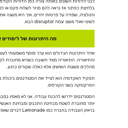
לבני הדורות השונים באותה צורה כמו הדורות הקודמי
ורגולציה, שמירה על פרטיות יוזרים, איך היא משנה 
לשינוי ואולי משם יצמח disruptor הבא.
מה היתרונות של לימודים 
אחד היתרונות הגדולים הוא ערך מוסף משמעותי לעו
והתיאוריה. התיאוריה מאד חשובה כשהיא מחוברת לקיי
מהלכים משנות השישים אלא כאלה שקורים כרגע.
תפקיד האקדמיה הוא לצייד את הסטודנטים ביכולת ני
הפרקטיקה בשני הקורסים.
הסטודנטים יידרשו להכנת עבודה. אני לא מאמין במב
יותר מחוברת לשטח מבחינת התכנים ומבחינת האנשים 
בראיון העבודה בחברה כמו Lemonade דברים שאפילו העובדים לא יידעו לספר ברמות הניתוח – מבחינתי זה priceless.