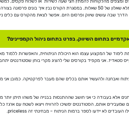
ם ומצפים מהלקוחות להמתין חצי שעה לשירות או לשלוח פקסים, למשל. ב
בלחיצת כפתור אז נראה להם מוזר לשלוח פקס או למלא שאלון של 50 שאלות. במסגרת הקורס 
את הדרך שבה עושים שיווק ופרסום היום. אפשר לצאת מהקורס עם כלים ני
אקדמיים בתחום השיווק, בפרט בתחום ניהול הקמפיינים?
מת לימוד של המקצוע עצמו הוא היכולת הניתוחית, והאפשרות ללמוד 
ס סטאדיז. אני מקפיד בקורסים שלי להציג מקרי בוחן שסטודנטים יתחברו
תוח ואבחנה ולהעשיר אותם בכלים שהם מעבר לפרקטיקה. כמובן אני משל
חנים אלא בעבודה כי אני חושב שההתנסות בבנייה של משהו תיתן יותר 
שמעבירים אותם, הסטודנטים ימשיכו להרוויח וייצאו לשטח עם ארגז כל