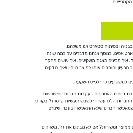
הקמפיינים.
בבנייה ובפיתוח סטארט אפ משלהם.
טארט אפים. בנוסף אנחנו מדברים על במה שונה
איך מכינים מצגת משקיעים, איך עושים מחקר
עיון והופכים אותו למוצר רווחי, ואיך בודקים
ים למשקיעים כדי לגייס השקעה.
יא ב-disruptive innovation שחדר לתוכנו בצורה משמעותית בשנים האחרונות בעקבות חברות שמשבשות
אובר בשינוע ועוד. מה החברות הללו עשו די לשבש תעשיות קיימות? בקורס
 שמאפשר דברים שלא התאפשרו בעבר, שינויים
X, – מה הציפיות שיש למי שנולד לסמארטפונים ממוצר ומשירות? אם לא מבינים את זה, משווקים