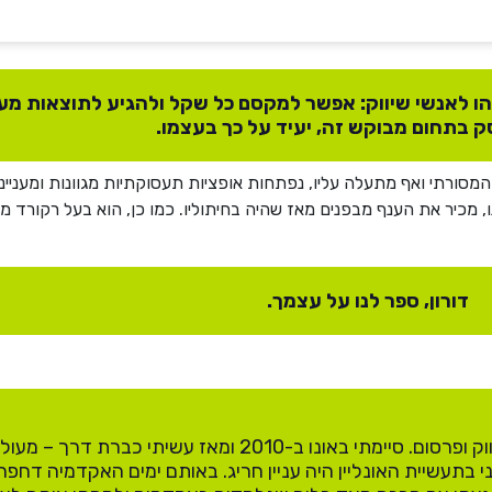
והו לאנשי שיווק: אפשר למקסם כל שקל ולהגיע לתוצאות מעול
ק בתחום מבוקש זה, יעיד על כך בעצמו.
המסורתי ואף מתעלה עליו, נפתחות אופציות תעסוקתיות מגוונות ומעניינו
ונו, מכיר את הענף מבפנים מאז שהיה בחיתוליו. כמו כן, הוא בעל רקור
דורון, ספר לנו על עצמך.
אני בוגר הקריה האקדמית אונו, MBA בשיווק ופרסום. סיימתי באונו ב-2010 ומאז עשיתי
ני בתעשיית האונליין היה עניין חריג. באותם ימים האקדמיה דחפ