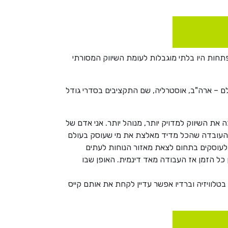
תחות היו בלתי מוגבלות לעומת השיווק המסורתי
 מול חברות מחו"ל. כך נפתחתי לכל העולם – ארה"ב, אוסטרליה, שם התקציבים בסדרי גודל
את השיווק למדויק יותר, מנוהל יותר. אני אדם של
 – גם קריאייטיבי וגם אנליטי. באופן כללי, ה-DNA בשיווק דיגיטלי אחר. העובדה שהכל מדיד מאלצת את מי שעוסק בעולם
ם לעוסקים בתחום לצאת מאזור הנוחות לעתים
 כל הזמן אז העבודה מאד דינמית. האופן שבו
ים האחרונות או 100 השנים האחרונות, לבין האונליין. בטלוויזיה וברדיו אפשר עדיין לקחת את אותם קייס