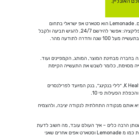
 האונליין.
בדרכי המקצועית הייתי בין היתר מנהל השיווק בערוצים הדיגיטליים בסטארט אפ Lemonade, מהדולר הראשון שיצא על פרסום. Lemonade הוא סטארט אפ ישראלי בתחום
הביטוח, ששינה את הדרך שבה אנשים רוכשים מוצרי ביטוח, ללא סוכנים או אנשי מכירות. הפעילות כולה מתנהלת מול בוט באפליקציה: אפשר להירשם 24/7, להגיש תביעה ולקבל
את הכסף בשניות או דקות. זה משהו שאין לו אח ורע. Lemonade נכנסה לשוק האמריקאי, התמודדה עם מפלצות ששולטות בתעשייה מעל 100 שנה וחדרה לתודעה מהר.
ם שאני מעביר לניתוח מה ש-Lemonade עשתה: הפעילות שנעשתה בחברה מבחינת המוצר, המותג, הקמפיינים ועוד.
והשראה להרבה סטארט אפים בעולם. Lemonade התוותה דרך למי שמעוניין לבצע Disruption לתעשייה מסוימת, כלומר לשבש את התעשייה הקיימת
אחרי שנתיים וחצי ב-Lemonade הייתי יועץ חיצוני בסטארט אפים מעניינים כמו ״אלמנטור״ מתחום בניית האתרים, "פאוטון", K Health, ״לילי בנקינג״, בנק המיועד לפרילנסרים
פלת הפעילות פי 10.
יא אותם מנקודה התחלתית לנקודה יציבה, ולהצמיח
נותן הרבה כלים – איך העולם עובד, מה חשוב לדעת
ואיך ניגשים מהרעיון ליישום. אני גם מלמד קורס בנושא חדשנות במסגרת התואר השני באסטרטגיה ושיווק. הקורס משלב דומאות כמו מ Lemonade וסטארט אפים אחרים שאני