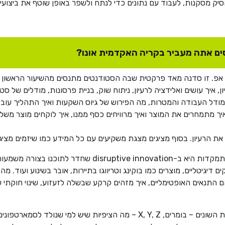
יק מסקנות, לעבוד עם נתונים כדי לנתח ולשפר באופן שוטף את ביצועי 
סים אתה מעביר בקריה האקדמית אונו?
אפ. זו סדנה מאד פרקטית שבה הסטודנטים מתנסים מהשיעור הראשון 
איך עושים ואלידציה לרעיון, ניתוח שוק, בניית פרסונות, מודלים של ס
ל העבודה והמטרות, מה הפירוש של גיוס השקעות ואיך התהליך עובד, 
 מתמחרים את המוצר ואיך מרוויחים כסף ממנו, איך לוקחים מוצר משלב הר
 הרעיון. בסוף מציגים מצגת משקיעים עם כל המידע כמו שיזמים מציג
בתואר השני אני מתעסק בשינויים בעולם הדיגיטל. ההתמקדות ה
 קיימות. כך ניתן להגדיר את Lemonade, בנקים דיגיטליים, מוצרים כמו בוקינג וטריווגו בתיירות, 
ם התנאים האופטימליים, איך מזהים קרקע שבשלה לזעזוע, שינוי חוקתי
אנחנו משתנים וחווים שינויי דורות. אני מדבר על הדורות השונים – בומרים,  Y, Z