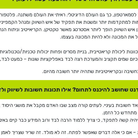
ר לסמארטפון, כך גם העולם הדיגיטלי. ראיתי את העולם משתנה. פלטפ
הופכות את הפלטפורמות למתקדמות יותר ומשנות את תפקיד של איש השיווק ומנהל הק
איש השיווק הופך ליותר אסטרטג מאשר טקטיקן. הקריאייטיב וניתוח הנת
הל את המכונה ולא להיות המכונה בעצמו.
וונות ליכולת קריאטייבית, בניית מסרים ופחות יכולות טכניות/טכנולוגי
ום שמים תקציב והמערכת רצה לבד באפליקציות שונות – כמעט לבד, ל
חשיבה ובקריאייטיביות שתהיה יותר חשובה מהיום.
נט שחושב להיכנס לתחום? אילו תכונות חשובות לשיווק ולד
אד חשובות בעיניי. לעתים קורה מצב שבו האדם מקבל את מושגי היסוד א
 מתחדש כל הזמן.
יה קשה לתפקד, כי צריך ללמוד הרבה לבד ורוב המידע כבר קיים באינ
ות – אם כי אלה דברים שאפשר לפתח. זה לא מולד. זה שריר שצריך לאמן אות