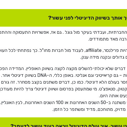
 אותך בשיווק הדיגיטלי לפני עשור?
חברתיות, ועבדתי בעיקר מול גוגל . גם אז, אפשרויות התעסוקה וההתפ
הרבה מאד מתמודדים.
באונליין אפשר לעבוד בהרבה סוגי תפקידים. אפשר להיות פרילנסר, affiliate, לעבוד
 גדולים ובקנה מידה ענק.
 דברים שלא יכולתי להשלים מקצה לקצה בשיווק האופליין. המדידה הפכה 
מספרים ואוהב עבודה שמצריכה לפתח את שתי האונות
חסר בעולם הלא דיגיטלי. כמו כן, דברים משתנים בקצב מסחרר. זה גור
טוק, סנאפצ'ט. מי שמתעסק בפרסום ושיווק דיגיטלי צריך להיות מעודכן
ים אותה היום.
זה הבדל משמעותי בין מה שקורה באופליין שלא ממש משתנה ב-50 השנ
 עשור, איך עולם הדיגיטל ייראה בעוד עשור לדעתך?