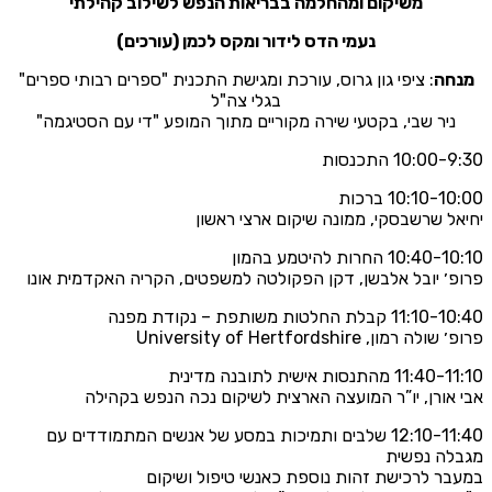
משיקום ומהחלמה בבריאות הנפש לשילוב קהילתי
נעמי הדס לידור ומקס לכמן (עורכים)
חה
: ציפי גון גרוס, עורכת ומגישת התכנית "ספרים רבותי ספרים"
בגלי צה"ל
ניר שבי, בקטעי שירה מקוריים מתוך המופע "די עם הסטיגמה"
10:0 התכנסות
10:10- ברכות
He
ל שרשבסקי, ממונה שיקום ארצי ראשון
10 החרות להיטמע בהמון
׳ יובל אלבשן, דקן הפקולטה למשפטים, הקריה האקדמית אונו
English
בלת החלטות משותפת – נקודת מפנה
בואו נדבר
 רמון, University of Hertfordshire
عربيه
מהתנסות אישית לתובנה מדינית
אורן, יו”ר המועצה הארצית לשיקום נכה הנפש בקהילה
12:10-11:40 שלבים ותמיכות במסע של אנשים המתמודדים עם
לה נפשית
ר לרכישת זהות נוספת כאנשי טיפול ושיקום