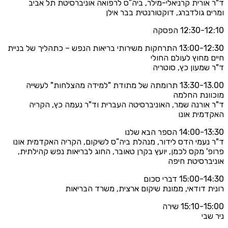
אורית קרניאלי-מילר, ביה”ס לרפואה אוניברסיטת תל אביב
ם גולדברג, דוקטורנטית בבר אילן
12:30- הפסקה
13:00-12:30 התרחקות משירותי בריאות הנפש – כתהליך של בניית
 מחוץ לעולם החולי
שמעון כץ, סוטריה
13:30-13.00 תרומתה של מתודת "למידה מהצלחות" לעשייה
ונת החלמה
אורנה שמר, האוניברסיטה העברית וד"ר נעמה כץ, הקריה
מית אונו
14:0 הספר הבא שלנו
נעמי הדס לידור, מנהלת ביה”ס לשיקום, הקריה האקדמית אונו
' מקס לכמן, יועץ בקרן טאובר, החוג לבריאות נפש קהילתית,
ברסיטת חיפה
15:00 דברי סכום
ת דודאי, ממונת שיקום ארצית, משרד הבריאות
15:10- שירה
שבי