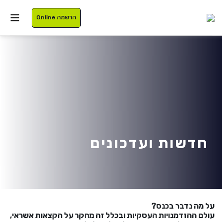
הרשמה Online
איזור אישי
סטודנטים
עלינו
בוגרים
תוכניות לימוד
חדשות ועדכונים
סגל
רישום
נרשמים
מלגות
על מה נדבר בכנס?
International
עולם ההזדמנויות העסקיות ובכלל זה מחקר על הקצאות אשראי,