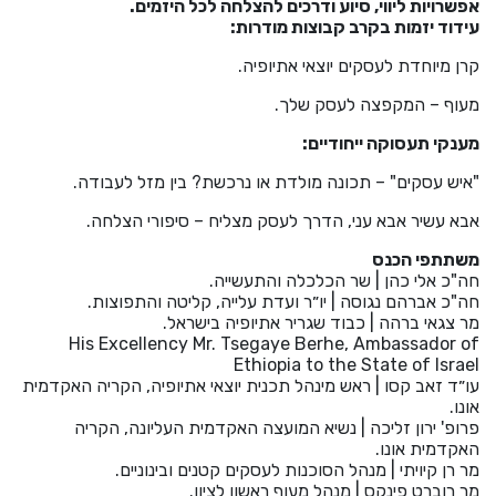
אפשרויות ליווי, סיוע ודרכים להצלחה לכל היזמים.
He
עידוד יזמות בקרב קבוצות מודרות:
קרן מיוחדת לעסקים יוצאי אתיופיה.
English
מעוף – המקפצה לעסק שלך.
בואו נדבר
عربيه
מענקי תעסוקה ייחודיים:
"איש עסקים" – תכונה מולדת או נרכשת? בין מזל לעבודה.
אבא עשיר אבא עני, הדרך לעסק מצליח – סיפורי הצלחה.
משתתפי הכנס
חה"כ אלי כהן | שר הכלכלה והתעשייה.
חה"כ אברהם נגוסה | יו״ר ועדת עלייה, קליטה והתפוצות.
מר צגאי ברהה | כבוד שגריר אתיופיה בישראל.
His Excellency Mr. Tsegaye Berhe, Ambassador of
Ethiopia to the State of Israel
עו״ד זאב קסו | ראש מינהל תכנית יוצאי אתיופיה, הקריה האקדמית
אונו.
פרופ' ירון זליכה | נשיא המועצה האקדמית העליונה, הקריה
האקדמית אונו.
מר רן קיויתי | מנהל הסוכנות לעסקים קטנים ובינוניים.
מר רוברט פינקס | מנהל מעוף ראשון לציון.