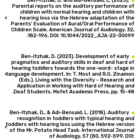
Ben-Itzhak, D. and Adi-Bensaid, L. (2023).
Parental reports on the auditory performance of
children with normal hearing and children with
hearing loss via the Hebrew adaptation of the
Parents’ Evaluation of Aural/Oral Performance of
Children Scale. American Journal of Audiology, 32,
182-196. DOI: 10.1044/2022_AJA-22-00099.
Ben-Itzhak, D. (2023). Development of early
pragmatics and auditory skills in deaf and hard of
hearing toddlers towards the one-word- stage in
language development. In: T. Most and R.G. Zinamon
(Eds.). Living with the Diversity – Research and
Application in Working with Hard of Hearing and
Deaf Students. Mofet Academic Press, pp. 15-48.
Ben-Itzhak, D., & Adi-Bensaid, L. (2018). Auditory
recognition in toddlers with typical hearing and
toddlers with hearing loss using the Hebrew version
of the Mr. Potato Head Task. International Journal
of Audiology, 57 (80, 592-599. DOI: