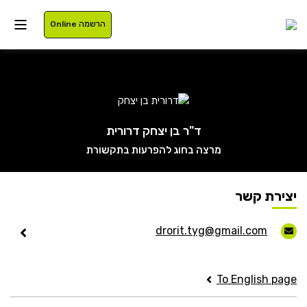
הרשמה Online
איזור אישי
ד"ר בן יצחק דרורית
מרצה בחוג להפרעות בתקשורת
סטודנטים
עלינו
בוגרים
תוכניות לימוד
יצירת קשר
סגל
רישום
drorit.tyg@gmail.com
נרשמים
מלגות
To English page
International