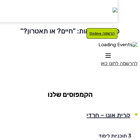
סדרת הרצאות: "חיים? או תאטרון?"
הרשמה Online
איזור אישי
מה לחצו כאן
סטודנטים
עלינו
בוגרים
תוכניות לימוד
הקמפוסים שלנו
סגל
רישום
קרית אונו – חרדי
נרשמים
מלגות
יות לימוד
International