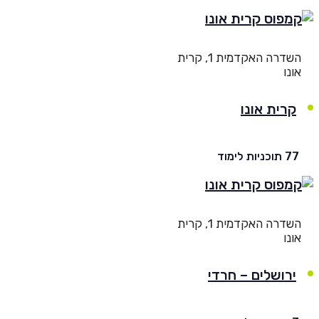
השדרה האקדמית 1, קרית
נו
קרית אונו
He
וכניות לימוד
English
בואו נדבר
השדרה האקדמית 1, קרית
عربيه
נו
ירושלים – חרדי