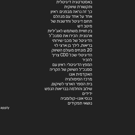
באסטרטגיה דיגיטלית
ותקשורת שיווקית
כך זה נראה מבפנים: ראיון
אחד על אחד עם מנהלם
תחום דיגיטל וחדשנות של
מיטב דש
בין חוויית משתמש לאג’יליות
ארגונית: הכירו את סמנכ”ל
הדיגיטל של מכבי שירותי
בריאות, לילך בן ארצי לוי
20 מונחים מעולם השיווק
הדיגיטלי שכל CDO צריך
להכיר
המפץ הדיגיטלי: ראיון עם
סמנכ״ל השיווק של הקריה
האקדמית אונו
מרכז הסימולציה
בית הספר הארצי לשיקום,
שילוב והחלמה בבריאות הנפש
ידידים
כנסי אונו-קולומביה
נושאי תפקידים
apply.