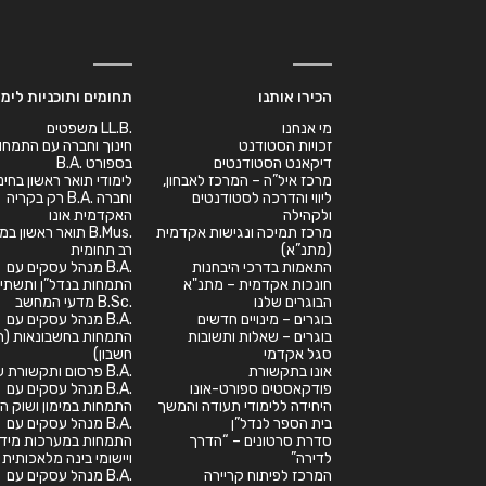
הכירו אותנו
תחומים ותוכניות לימו
מי אנחנו
.LL.B משפטים
זכויות הסטודנט
חינוך וחברה עם התמחו
דיקאנט הסטודנטים
בספורט .B.A
מרכז איל”ה – המרכז לאבחון,
לימודי תואר ראשון בחינ
ליווי והדרכה לסטודנטים
וחברה .B.A רק בקריה
ולקהילה
האקדמית אונו
מרכז תמיכה ונגישות אקדמית
.B.Mus תואר ראשון 
(מתנ”א)
רב תחומית
התאמות בדרכי היבחנות
.B.A מנהל עסקים עם
חונכות אקדמית – מתנ"א
התמחות בנדל”ן ותשתיו
הבוגרים שלנו
.B.Sc מדעי המחשב
בוגרים – מינויים חדשים
.B.A מנהל עסקים עם
בוגרים – שאלות ותשובות
התמחות בחשבונאות (רא
סגל אקדמי
חשבון)
אונו בתקשורת
.B.A פרסום ותקשורת שיווקית
פודקאסטים ספורט-אונו
.B.A מנהל עסקים עם
היחידה ללימודי תעודה והמשך
התמחות במימון ושוק הה
בית הספר לנדל”ן
.B.A מנהל עסקים עם
סדרת סרטונים – “הדרך
התמחות במערכות מיד
לדירה”
ויישומי בינה מלאכותית
המרכז לפיתוח קריירה
.B.A מנהל עסקים עם