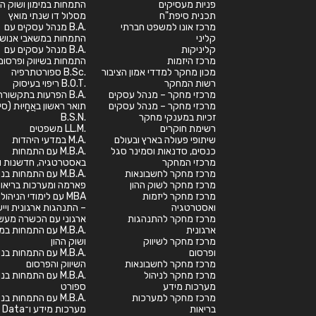
פניות מעסיקים
התמחות במימון ושוק הה
תכנית סיפת"ח
מסלול דו שנתי מואץ
מרכז אונו למשפט חברתי
.B.A מנהל עסקים עם
קליני
התמחות במשאבי אנוש
קליניקות
.B.A מנהל עסקים עם
מרכז היזמות
התמחות בשיווק ופרסום
מכון מחקר למדדי אמון הציבור
.B.Sc ספורטתרפיה
רשות המחקר
.B.O.T ריפוי בעיסוק
מרכזי מחקר – מנהל עסקים
.B.A הפרעות בתקשורת
מרכזי מחקר – מנהל עסקים
תואר ראשון באֲחָיוּת (סי
זכיות במענקי מחקר
.B.S.N
רשימת חוקרים
.LL.M משפטים
שיתופי פעולה בארץ ובעולם
.M.A במדעי היהדות
כנסים, סדנאות וסמינר סגל
.M.B.A עם התמחות
מרכזי המחקר
באסטרטגיה, חדשנות וי
מרכז מחקר לחשבונאות
.M.B.A עם התמחות בנ
מרכז מחקר לשוק ההון
פארמה ומערכות בריאו
מרכז מחקר ליזמות
MBA עם לימודי הניהול
ואסטרטגיה
– התנהגות ארגונית וייע
מרכז מחקר להתנהגות
ארגוני עם הכשרה מעש
ארגונית
.M.B.A עם התמחות במ
מרכז מחקר לשיווק
ושוק ההון
ופרסום
.M.B.A עם התמחות בנ
מרכז מחקר לחשבונאות
השיווק והפרסום
מרכז מחקר לניהול
.M.B.A עם התמחות בנ
מערכות מידע
ספורט
מרכז מחקר למערכות
.M.B.A עם התמחות בנ
בריאות
מערכות מידע ו־Data