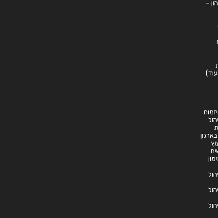
ון –
עוד)
זמות
יהול
ת
 בארגון
וץ
ית
ימון
יהול
יהול
יהול