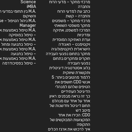
מרכזי מחקר – מדעי הרוח
Science
והחברה
iMBA
כתב עת למדעי הרוח
.M.A בין תחומי במדעי
והחברה – קשת
והשיקום
מרכזי מחקר – משפטים
.M.A ניהול
מחקר משפטי השוואתי
Manager
המרכז למשפט, אתיקה
.M.A טיפול באמצעות א
ומדיניות
– טיפול במוסיקה
ועדת האתיקה המוסדית
.M.A טיפול באמצעות א
ויקטימנט – האגודה
– טיפול בתנועה ומחול
הישראלית לויקטימולוגיה
.M.A טיפול באמצעות א
מחקר בתחום נפגעי העבירה
– טיפול בתנועה
חוקרים ומחקרים בתחום
.M.A טיפול באמצעות א
נפגעי העבירה
– טיפול בפסיכודרמה
בלוג אסטרטגיה דיגיטלית
ותקשורת שיווקית
ללמוד מהטובים ביותר: 5
אנשי CDO חושפים את
הטיפים שלהם למנהלי
הדיגיטל העתידיים
כך זה נראה מבפנים: ראיון
אחד על אחד עם מנהלם
תחום דיגיטל וחדשנות של
מיטב דש
CDO: הכירו את אחד
המקצועות המבוקשים של
התקופה
איך לרכוש את ארגז הכלים