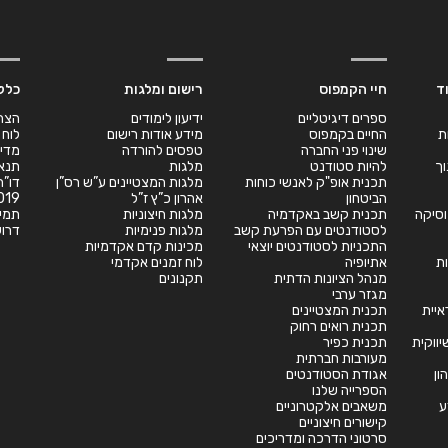
ד
חיי הקמפוס
רישום ומלגות
כלל
ספרים דיגיטליים
ידיעון לימודים
הצה
ת
החיים בקמפוס
מידע אודות רישום
לוח 
שינוי פני החברה
טפסים להורדה
מדינ
וך
להיות סטודנט
מלגות
תנאי
תכנית אופ"ק לאנשי כוחות
מלגות המצטיינים ע”ש רס”ן
הביטחון
אהרון כ”ץ ז”ל
019
במוסיקה
תכנית קשב באקדמיה
מלגות חיצוניות
תמי
לסטודנטים עם הפרעת קשב
מלגות פנימיות
דרוש
התכניות לסטודנטים יוצאי
מכינות קדם אקדמיות
ת
אתיופיה
לוח זמנים אקדמי
מנהל הציונות הדתית
תקנונים
מגזר ערבי
יית
תכנית המצטיינים
תכנית רואים רחוק
תכנית כפיר
מעורבות חברתית
ון
אגודת הסטודנטים
הספרייה שלנו
ע
משאבים אלקטרוניים
קישורים חיצוניים
סרטוני הדרכה ומדריכים