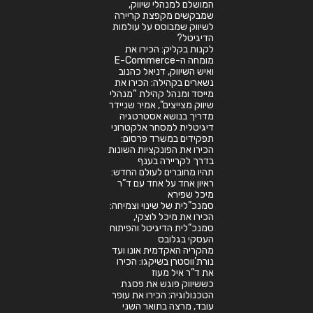
המושלם למנהלי שיווק,
שמבקשים מקפצת קריירה
לשיווק שמבוסס על עולמות
הדיגיטל?
לקנות בקליק: הכירו את
מומחה ה-E-Commerce
ואיש השיווק, דניאל כהנוב
נשארים בקהילה: הכירו את
מייסד ומנהל קהילת “מנהלי
שיווק מצייצים”, אמיר שניידר
מדריך בנושא אסטרטגיה
דיגיטלית למסחר אלקטרוני
תפקידים במשרד פרסום:
הכירו את הפונקציות השונות
בדרך לקריירה בענף
תהיו מחוברים לעולם החדש:
ראיון אחד על אחד עם ד”ר
מיכל שפירא
סמנכ”לית של שינוי וצמיחה:
הכירו את מיכל לוצקי,
סמנכ”לית הדיגיטל והפיתוח
העסקי בגלובס
מהקריה האקדמית אונו ועד
נורת’ווסטרן בשיקגו: הכירו
את ד”ר איל מעוז
כששיווק פוגש את פסגת
הטכנולוגיה: הכירו את עופר
עובד, מרצה בתואר השני