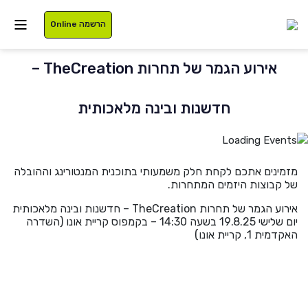
הרשמה Online
אירוע הגמר של תחרות TheCreation –
איזור אישי
חדשנות ובינה מלאכותית
סטודנטים
עלינו
מזמינים אתכם לקחת חלק משמעותי בתוכנית המנטורינג וההובלה
של קבוצות היזמים המתחרות.
בוגרים
תוכניות לימוד
אירוע הגמר של תחרות TheCreation – חדשנות ובינה מלאכותית
יום שלישי 19.8.25 בשעה 14:30 – בקמפוס קריית אונו (השדרה
סגל
רישום
האקדמית 1, קריית אונו)
נרשמים
מלגות
International