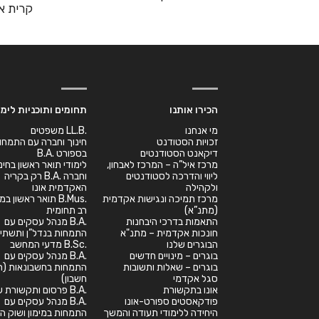
קרית או
הכירו אותנו
תחומים ותוכניות לימו
מי אנחנו
.LL.B משפטים
זכויות הסטודנט
חינוך וחברה עם התמחו
דיקאנט הסטודנטים
בספורט .B.A
מרכז איל”ה – המרכז לאבחון,
לימודי תואר ראשון בחינ
ליווי והדרכה לסטודנטים
וחברה .B.A רק בקריה
ולקהילה
האקדמית אונו
מרכז תמיכה ונגישות אקדמית
.B.Mus תואר ראשון 
(מתנ”א)
רב תחומית
התאמות בדרכי היבחנות
.B.A מנהל עסקים עם
חונכות אקדמית – מתנ"א
התמחות בנדל”ן ותשתיו
הבוגרים שלנו
.B.Sc מדעי המחשב
בוגרים – מינויים חדשים
.B.A מנהל עסקים עם
בוגרים – שאלות ותשובות
התמחות בחשבונאות (רא
סגל אקדמי
חשבון)
אונו בתקשורת
.B.A פרסום ותקשורת שיווקית
פודקאסטים ספורט-אונו
.B.A מנהל עסקים עם
היחידה ללימודי תעודה והמשך
התמחות במימון ושוק הה