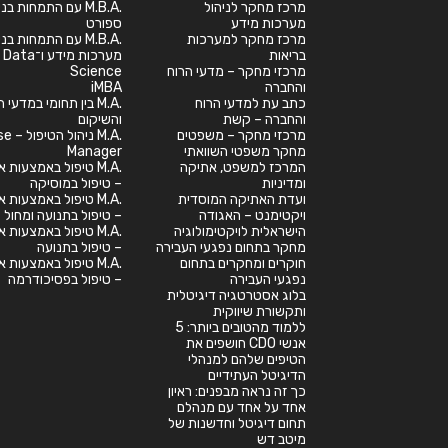
מרכז מחקר לניהול
.M.B.A עם התמחות בנ
מערכות מידע
ספורט
מרכז מחקר למערכות
.M.B.A עם התמחות בנ
בריאות
מערכות מידע ו־Data
מרכזי מחקר – מדעי הרוח
Science
והחברה
iMBA
כתב עת למדעי הרוח
.M.A בין תחומי במדעי
והחברה – קשת
והשיקום
מרכזי מחקר – משפטים
.M.A ניהול
מחקר משפטי השוואתי
Manager
המרכז למשפט, אתיקה
.M.A טיפול באמצעות א
ומדיניות
– טיפול במוסיקה
ועדת האתיקה המוסדית
.M.A טיפול באמצעות א
ויקטימנט – האגודה
– טיפול בתנועה ומחול
הישראלית לויקטימולוגיה
.M.A טיפול באמצעות א
מחקר בתחום נפגעי העבירה
– טיפול בתנועה
חוקרים ומחקרים בתחום
.M.A טיפול באמצעות א
נפגעי העבירה
– טיפול בפסיכודרמה
בלוג אסטרטגיה דיגיטלית
ותקשורת שיווקית
ללמוד מהטובים ביותר: 5
אנשי CDO חושפים את
הטיפים שלהם למנהלי
הדיגיטל העתידיים
כך זה נראה מבפנים: ראיון
אחד על אחד עם מנהלם
תחום דיגיטל וחדשנות של
מיטב דש