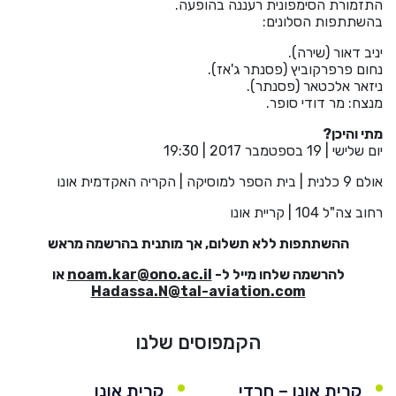
התזמורת הסימפונית רעננה בהופעה.
He
בהשתתפות הסלונים:
יניב דאור (שירה).
English
נחום פרפרקוביץ (פסנתר ג'אז).
ניזאר אלכטאר (פסנתר).
מנצח: מר דודי סופר.
בואו נדבר
عربيه
מתי והיכן?
יום שלישי | 19 בספטמבר 2017 | 19:30
אולם 9 כלנית | בית הספר למוסיקה | הקריה האקדמית אונו
רחוב צה"ל 104 | קריית אונו
ההשתתפות ללא תשלום, אך מותנית בהרשמה מראש
להרשמה שלחו מייל ל-
noam.kar@ono.ac.il
או
Hadassa.N@tal-aviation.com
הקמפוסים שלנו
קרית אונו – חרדי
קרית אונו