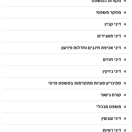
מקורות המשפט
He
מחקר משפטי
English
דיני קניין
בואו נדבר
דיני תאגידים
عربيه
דיני אכיפת חיובים וחדלות פירעון
דיני חוזים
דיני נזיקין
סמינריון סוגיות מתקדמות במשפט פרטי
קורס גישור
משפט מנהלי
דיני עונשין
דיני ראיות