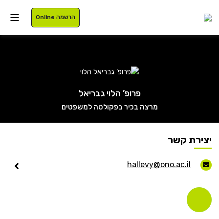
הרשמה Online
איזור אישי
פרופ’ הלוי גבריאל
מרצה בכיר בפקולטה למשפטים
סטודנטים
עלינו
בוגרים
תוכניות לימוד
יצירת קשר
סגל
רישום
hallevy@ono.ac.il
נרשמים
מלגות
International