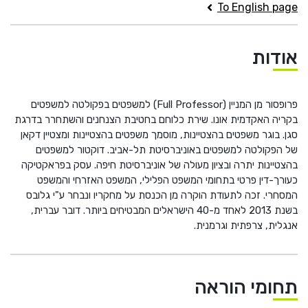
He
To English page
English
אודות
בואו נדבר
عربيه
פרופסור מן המניין (
Full Professor
) למשפטים בפקולטה למשפטים
בקריה האקדמית אונו. שירת כלוחם בחטיבת הצנחנים והשתחרר בדרגת
סגן. בוגר משפטים בהצטיינות, מוסמך משפטים בהצטיינות ומצטיין דקאן
של הפקולטה למשפטים באוניברסיטת תל-אביב. דוקטור למשפטים
בהצטיינות יתרה ובציון מעולה של אוניברסיטת חיפה. עסק בפראקטיקה
כעורך-דין פרטי בתחומי המשפט הפלילי, המשפט האזרחי והמשפט
המסחרי. זכה לתעודת הוקרה מן הכנסת על מחקריו ונבחר ע"י גלובס
בשנת 2013 לאחד מ-40 הישראלים המבטיחים ביותר. דובר עברית,
אנגלית, צרפתית וגרמנית.
תחומי הוראה