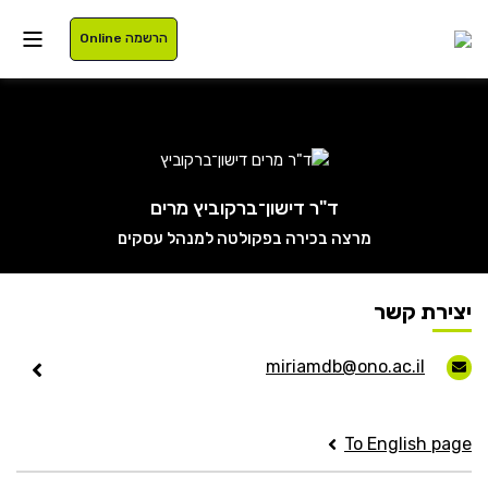
הרשמה Online
איזור אישי
ד"ר דישון־ברקוביץ מרים
מרצה בכירה בפקולטה למנהל עסקים
סטודנטים
עלינו
בוגרים
תוכניות לימוד
יצירת קשר
סגל
רישום
miriamdb@ono.ac.il
נרשמים
מלגות
To English page
International