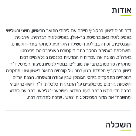
He
אודות
English
ד"ר מרים דישון-ברקוביץ סיימה את לימודי התואר הראשון, השני והשלישי
בואו נדבר
בפסיכולוגיה באוניברסיטת בר-אילן, בפסיכולוגיה חברתית, אירגונית
عربيه
וקוגנטיבית. זכתה במילגת רוטשילד היוקרתית למחקר בתר-דוקטורט,
והשתלמה כעמיתת מחקר בתר-דוקטורט באוניברסיטת פרינסטון
בארה"ב. הציגה את עבודותיה המדעיות בכנסים בינלאומיים רבים
ומחקריה פורסמו בכתבי עת מובילים. בנוסף לניסיון במיגזר הפרטי, ד"ר
דישון-ברקוביץ מלמדת מגוון רחב של קורסים לתואר ראשון ושני. מחקריה
הנוכחיים מתמקדים ביחסי הגומלין שבין עבודה ומשפחה, הצבת יעדים
והשפעת גורמים פסיכולוגיים על התנהגות כלכלית. ד"ר דישון-ברקוביץ
כתבה מדי חודש בכתב העת המדעי-פופולארי "גלילאו, כתב עת למדע
ומחשבה" את מדור הפסיכולוגיה "נפש", שזכה לתהודה רבה.
השכלה