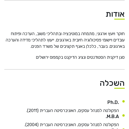
He
אודות
English
חוקר ויועץ ארגוני, מתמחה במוטיבציה ובתהליכי משוב, הערכה ופיתוח
בואו נדבר
عربيه
עובדים ויישומי פסיכולוגיה חיובית בארגונים. ייעוץ לתהליכי מדידה והערכה
בארגונים. בעבר, כלכלן באגף תקציבים של משרד הפנים.
סגן דיקנית הסטודנטים ונציג הדיקנט בקמפוס ירושלים
השכלה
.Ph.D
הפקולטה למנהל עסקים, האוניברסיטה העברית (2011).
M.B.A.
הפקולטה למנהל עסקים, האוניברסיטה העברית (2004).