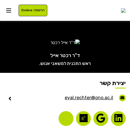
הרשמה Online
איזור אישי
ד"ר רכטר אייל
ראש התכנית למשאבי אנוש.
סטודנטים
עלינו
בוגרים
תוכניות לימוד
יצירת קשר
סגל
רישום
eyal.rechter@ono.ac.il
נרשמים
מלגות
International