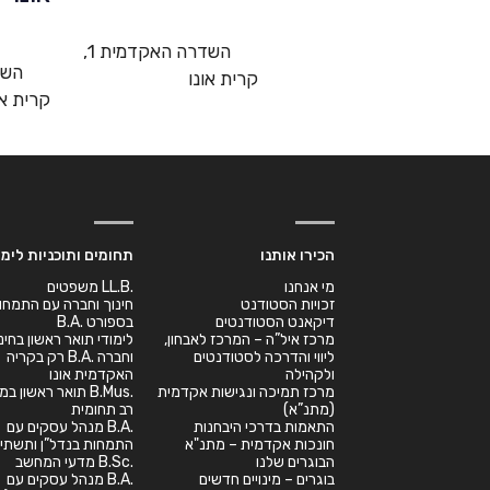
השדרה האקדמית 1,
קרית אונו
קרית או
הכירו אותנו
תחומים ותוכניות לימו
מי אנחנו
.LL.B משפטים
זכויות הסטודנט
חינוך וחברה עם התמחו
דיקאנט הסטודנטים
בספורט .B.A
מרכז איל”ה – המרכז לאבחון,
לימודי תואר ראשון בחינ
ליווי והדרכה לסטודנטים
וחברה .B.A רק בקריה
ולקהילה
האקדמית אונו
מרכז תמיכה ונגישות אקדמית
.B.Mus תואר ראשון 
(מתנ”א)
רב תחומית
התאמות בדרכי היבחנות
.B.A מנהל עסקים עם
חונכות אקדמית – מתנ"א
התמחות בנדל”ן ותשתיו
הבוגרים שלנו
.B.Sc מדעי המחשב
בוגרים – מינויים חדשים
.B.A מנהל עסקים עם