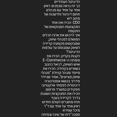
הדיגיטל העתידיים
כך זה נראה מבפנים: ראיון
אחד על אחד עם מנהלם
תחום דיגיטל וחדשנות של
מיטב דש
CDO: הכירו את אחד
המקצועות המבוקשים של
התקופה
איך לרכוש את ארגז הכלים
המושלם למנהלי שיווק,
שמבקשים מקפצת קריירה
לשיווק שמבוסס על עולמות
הדיגיטל?
לקנות בקליק: הכירו את
מומחה ה-E-Commerce
ואיש השיווק, דניאל כהנוב
נשארים בקהילה: הכירו את
מייסד ומנהל קהילת “מנהלי
שיווק מצייצים”, אמיר שניידר
מדריך בנושא אסטרטגיה
דיגיטלית למסחר אלקטרוני
תפקידים במשרד פרסום:
הכירו את הפונקציות השונות
בדרך לקריירה בענף
תהיו מחוברים לעולם החדש:
ראיון אחד על אחד עם ד”ר
מיכל שפירא
סמנכ”לית של שינוי וצמיחה: