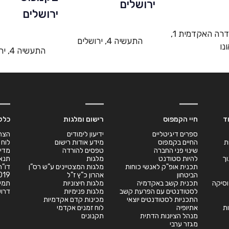
השדרה האקדמית 1,
התעשיה 4, ירושלים
נו
התעשיה 4, ירושלים
ד
חיי הקמפוס
רישום ומלגות
כלל
ספרים דיגיטליים
ידיעון לימודים
הצה
ת
החיים בקמפוס
מידע אודות רישום
לוח 
שינוי פני החברה
טפסים להורדה
מדינ
וך
להיות סטודנט
מלגות
תנאי
תכנית אופ"ק לאנשי כוחות
מלגות המצטיינים ע”ש רס”ן
הביטחון
אהרון כ”ץ ז”ל
019
במוסיקה
תכנית קשב באקדמיה
מלגות חיצוניות
תמי
לסטודנטים עם הפרעת קשב
מלגות פנימיות
דרוש
התכניות לסטודנטים יוצאי
מכינות קדם אקדמיות
ת
אתיופיה
לוח זמנים אקדמי
מנהל הציונות הדתית
תקנונים
מגזר ערבי