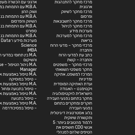
מרכז מחקר להתנהגות
ארגוני עם הכשרה מעש
ארגונית
.M.B.A עם התמחות במ
מרכז מחקר לשיווק
ושוק ההון
ופרסום
.M.B.A עם התמחות בנ
מרכז מחקר לחשבונאות
השיווק והפרסום
מרכז מחקר לניהול
.M.B.A עם התמחות בנ
מערכות מידע
ספורט
מרכז מחקר למערכות
.M.B.A עם התמחות בנ
בריאות
מערכות מידע ו־Data
מרכזי מחקר – מדעי הרוח
Science
והחברה
iMBA
כתב עת למדעי הרוח
.M.A בין תחומי במדעי
והחברה – קשת
והשיקום
מרכזי מחקר – משפטים
.M.A ניהול
מחקר משפטי השוואתי
Manager
המרכז למשפט, אתיקה
.M.A טיפול באמצעות א
ומדיניות
– טיפול במוסיקה
ועדת האתיקה המוסדית
.M.A טיפול באמצעות א
ויקטימנט – האגודה
– טיפול בתנועה ומחול
הישראלית לויקטימולוגיה
.M.A טיפול באמצעות א
מחקר בתחום נפגעי העבירה
– טיפול בתנועה
חוקרים ומחקרים בתחום
.M.A טיפול באמצעות א
נפגעי העבירה
– טיפול בפסיכודרמה
בלוג אסטרטגיה דיגיטלית
ותקשורת שיווקית
ללמוד מהטובים ביותר: 5
אנשי CDO חושפים את
הטיפים שלהם למנהלי