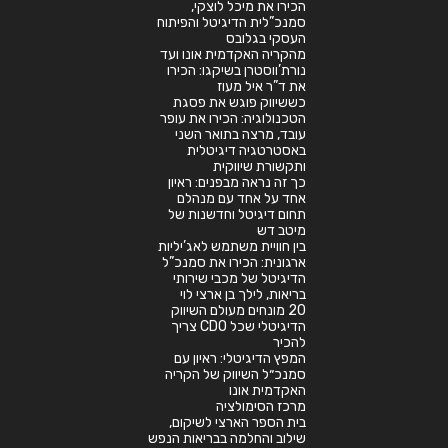
הכירו את מיכל לוצקי,
סמנכ”לית הדיגיטל והפיתוח
העסקי בגלובס
מהקריה האקדמית אונו ועד
נורת’ווסטרן בשיקגו: הכירו
את ד”ר איל מעוז
כששיווק פוגש את פסגת
הטכנולוגיה: הכירו את עופר
עובד, מרצה בתואר השני
באסטרטגיה דיגיטלית
ותקשורת שיווקית
כך זה נראה מבפנים: ראיון
אחד על אחד עם מנהלם
תחום דיגיטל וחדשנות של
מיטב דש
בין חוויית משתמש לאג’יליות
ארגונית: הכירו את סמנכ”ל
הדיגיטל של מכבי שירותי
בריאות, לילך בן ארצי לוי
20 מונחים מעולם השיווק
הדיגיטלי שכל CDO צריך
להכיר
המפץ הדיגיטלי: ראיון עם
סמנכ״ל השיווק של הקריה
האקדמית אונו
מרכז הסימולציה
בית הספר הארצי לשיקום,
שילוב והחלמה בבריאות הנפש