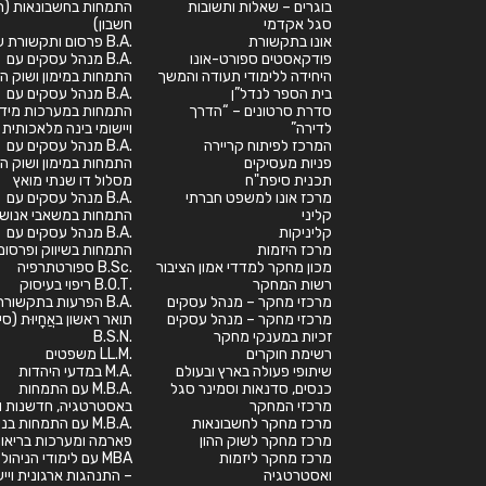
בוגרים – שאלות ותשובות
התמחות בחשבונאות (רא
סגל אקדמי
חשבון)
אונו בתקשורת
.B.A פרסום ותקשורת שיווקית
פודקאסטים ספורט-אונו
.B.A מנהל עסקים עם
היחידה ללימודי תעודה והמשך
התמחות במימון ושוק הה
בית הספר לנדל”ן
.B.A מנהל עסקים עם
סדרת סרטונים – “הדרך
התמחות במערכות מיד
לדירה”
ויישומי בינה מלאכותית
המרכז לפיתוח קריירה
.B.A מנהל עסקים עם
פניות מעסיקים
התמחות במימון ושוק הה
תכנית סיפת"ח
מסלול דו שנתי מואץ
מרכז אונו למשפט חברתי
.B.A מנהל עסקים עם
קליני
התמחות במשאבי אנוש
קליניקות
.B.A מנהל עסקים עם
מרכז היזמות
התמחות בשיווק ופרסום
מכון מחקר למדדי אמון הציבור
.B.Sc ספורטתרפיה
רשות המחקר
.B.O.T ריפוי בעיסוק
מרכזי מחקר – מנהל עסקים
.B.A הפרעות בתקשורת
מרכזי מחקר – מנהל עסקים
תואר ראשון באֲחָיוּת (סי
זכיות במענקי מחקר
.B.S.N
רשימת חוקרים
.LL.M משפטים
שיתופי פעולה בארץ ובעולם
.M.A במדעי היהדות
כנסים, סדנאות וסמינר סגל
.M.B.A עם התמחות
מרכזי המחקר
באסטרטגיה, חדשנות וי
מרכז מחקר לחשבונאות
.M.B.A עם התמחות בנ
מרכז מחקר לשוק ההון
פארמה ומערכות בריאו
מרכז מחקר ליזמות
MBA עם לימודי הניהול
ואסטרטגיה
– התנהגות ארגונית וייע