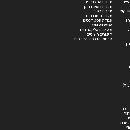
יית
תכנית המצטיינים
תכנית רואים רחוק
תכנית כפיר
מעורבות חברתית
ון
אגודת הסטודנטים
הספרייה שלנו
ע
משאבים אלקטרוניים
קישורים חיצוניים
סרטוני הדרכה ומדריכים
ון –
עוד)
זמות
יהול
ת
 בארגון
וץ