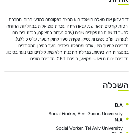
He
ד"ר ענאן אבו סאלח ח'ואלד היא מרצה בפקולטה למדעי הרוח והחברה
English
ורכזת קורסים תואר שני. ענאן הייתה עובדת סוציאלית במחלקות הרווחה
למשך 11 שנים בתפקידים שונים (עו"ס נערות במצוקה, רכזת בית חם
בואו נדבר
عربيه
לנערות, עו"ס נשים ואינטיק, פקידת סעד לחוק הנוער, עו"ס כוללני),
מדריכה לחינוך מיני, עו"ס ומטפלת בילדים ונוער בסיכון המסודרים
במסגרות חוץ ביתיות, מנהלת התכנית הלאומית לילדים ובני נוער בסיכון,
מדריכת צוותים ואנשי מקצוע, מופלת CBT ומדריכת הורים.
השכלה
B.A
Social Worker, Ben-Gurion University
M.A
Social Worker, Tel Aviv University