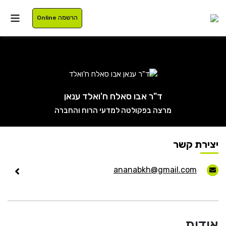
הרשמה Online
איזור אישי
ד"ר אבו סאלח ח'ואלד ענאן
מרצה בפקולטה למדעי הרוח והחברה
סטודנטים
עלינו
בוגרים
תוכניות לימוד
יצירת קשר
סגל
רישום
ananabkh@gmail.com
נרשמים
מלגות
International
אודות