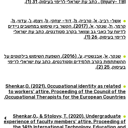
כתב עת ישראלי לריפוי בעיסוק, 31 (1).
ל- רביב, א', טרביה, מ', דוד- יצחקי, ס', ויצמן, נ', עדווי, מ',
קרמר, ת', שנקר, א'. (2017). הקשר בין שימוש במחשבים ניידים
וח על כאבי גב וצוואר בקרב סטודנטים. כתב עת ישראלי
 בעיסוק, 26 (1).
שנקר, א', אבנשטיין, ע'. (2016). השפעת השימוש בילקוטים על
תפות בקרב תלמידים וסטודנטים. כתב עת ישראלי לריפוי
 25 (2).
Shenkar,O. (2021). Occupational identity as relate
to workers’ attire. Proceeding of the Council of
Occupational Therapists for the European Countri
Shenkar,O., & Stolovy, T. (2020). Undergraduat
experience of faculty members' attire. Proceeding
the 14th International Technology, Education 