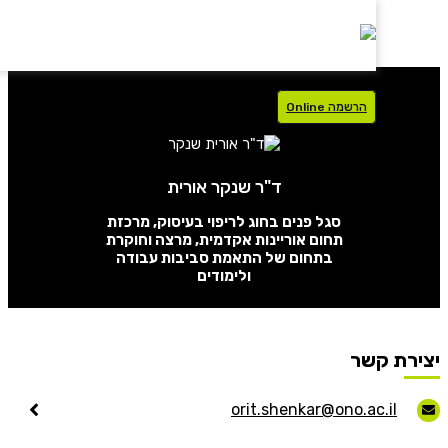
הרשמה Online
איזור אישי
ד"ר שנקר אורית
סגל פנים בחוג לריפוי בעיסוק, מרכזת
סטודנטים
עלינו
תחום אוריינות אקדמית, מרצה וחוקרת
בתחום של התאמת סביבות עבודה
בוגרים
ולימודים
תוכניות לימוד
סגל
רישום
רת קשר
נרשמים
מלגות
orit.shenkar@ono.ac.il
International