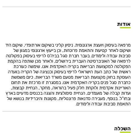
ות
ה בעיסוק ויועצת ארגונומית. ניסיון קליני בשיקום אורתופדי, שיקום היד
ום לאחר קטיעות והתאמת פרוטזות, וכן בייעוץ ארגונומי במגוון של
ות עבודה ולימודים. בעבר חברת סגל בביה'ס לריפוי בעיסוק בפקולטה
He
אה של האוניברסיטה העברית בירושלים, ולאחר מכן שותפה בהקמת
לטה למקצועות הבריאות בקריה האקדמית אונו. שימשה כעורכת
ת של כתב העת הישראלי לריפוי בעיסוק וכנציגה של הקריה בוועדה
קת בחוק מקצועות הבריאות מטעם משרד הבריאות. כיום משמשת
English
ת סגל פנים בקריה האקדמית אונו. במסגרת זו מרכזת את תחום
יינות אקדמית ולוקחת חלק פעיל בהוראה, מחקר, הנחיית קבוצות,
בואו נדבר
ת קבלה של מועמדים, הנחיית סימולציות והצגה בכנסים מדעיים בארץ
عربيه
"ל. בנוסף, מעבירה סדנאות פרונטליות, מקוונות והיברידיות בנושא של
ת סביבות עבודה ולימודים.
לה