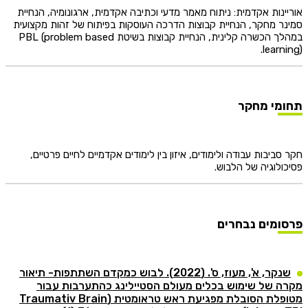
ינות אקדמית: ניתוח מאמר מדעי וכתיבה אקדמית, ארגונומיה, הנחיית
ר מחקר, הנחיית קבוצות הדרכה העוסקות בפיתוח של זהות מקצועית
במהלך הכשרה קלינית, הנחיית קבוצות בשיטת PBL (problem based
learn
מי מחקר
סביבות עבודה ולימודים, איזון בין לימודים אקדמיים לחיים פרטיים,
ולוגיה של הלבוש.
ומים נבחרים
שנקר, א', מעוז, ס'. (2022). לבוש כמקדם השתתפות- תיאור
 של שימוש בכלים מעולם הסטיילינג כהתערבות עבור
מטופלת הסובלת מפגיעת ראש טראומטית (Traumativ Brain