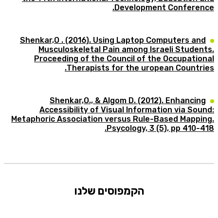
Development Conferen
Shenkar,O . (2016). Using Laptop Computers an
Musculoskeletal Pain among Israeli Studen
Proceeding of the Council of the Occupatio
Therapists for the uropean Countri
Shenkar,O., & Algom D. (2012). Enhancin
Accessibility of Visual Information via So
Metaphoric Association versus Rule-Based Mappi
Psycology, 3 (5), pp 410-
הקמפוסים שלנו