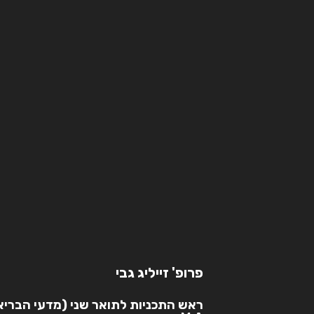
פרופ' זייליג גבי
ראש התכניות לתואר שני (מדעי הבריאו