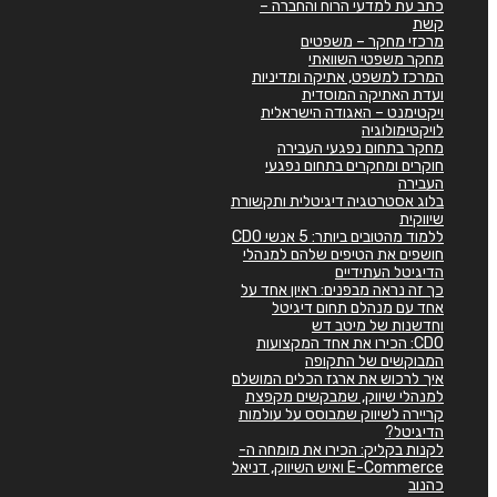
כתב עת למדעי הרוח והחברה –
קשת
מרכזי מחקר – משפטים
מחקר משפטי השוואתי
המרכז למשפט, אתיקה ומדיניות
ועדת האתיקה המוסדית
ויקטימנט – האגודה הישראלית
לויקטימולוגיה
מחקר בתחום נפגעי העבירה
חוקרים ומחקרים בתחום נפגעי
העבירה
בלוג אסטרטגיה דיגיטלית ותקשורת
שיווקית
ללמוד מהטובים ביותר: 5 אנשי CDO
חושפים את הטיפים שלהם למנהלי
הדיגיטל העתידיים
כך זה נראה מבפנים: ראיון אחד על
אחד עם מנהלם תחום דיגיטל
וחדשנות של מיטב דש
CDO: הכירו את אחד המקצועות
המבוקשים של התקופה
איך לרכוש את ארגז הכלים המושלם
למנהלי שיווק, שמבקשים מקפצת
קריירה לשיווק שמבוסס על עולמות
הדיגיטל?
לקנות בקליק: הכירו את מומחה ה-
E-Commerce ואיש השיווק, דניאל
כהנוב