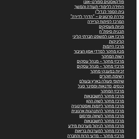
פודקאסטים ספורט-אונו
היחידה ללימודי תעודה והמשך
בית הספר לנדל”ן
סדרת סרטונים – “הדרך לדירה”
המרכז לפיתוח קריירה
פניות מעסיקים
תכנית סיפת"ח
מרכז אונו למשפט חברתי קליני
קליניקות
מרכז היזמות
מכון מחקר למדדי אמון הציבור
רשות המחקר
מרכזי מחקר – מנהל עסקים
מרכזי מחקר – מנהל עסקים
זכיות במענקי מחקר
רשימת חוקרים
שיתופי פעולה בארץ ובעולם
כנסים, סדנאות וסמינר סגל
מרכזי המחקר
מרכז מחקר לחשבונאות
מרכז מחקר לשוק ההון
מרכז מחקר ליזמות ואסטרטגיה
מרכז מחקר להתנהגות ארגונית
מרכז מחקר לשיווק ופרסום
מרכז מחקר לחשבונאות
מרכז מחקר לניהול מערכות מידע
מרכז מחקר למערכות בריאות
מרכזי מחקר – מדעי הרוח והחברה