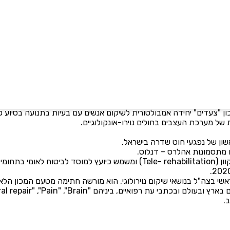
וגי במרכז הרפואי ע"ש חיים שיבא – תל השומר. בתקופתו המחלקה הרחיבה מש
ן ברה, חבלות ומחלות מוחיות.
לוגיות שיקומיות מתקדמות לשיפור התפקוד גמישות, והפלסטיות של מערכ
הניידות.
אשי בצה"ל בנושאי שיקום נוירולוגי. הוא מורשה חתימה מטעם המכון הלא
‏"Brain",‏ "Pain",‏ "Neurorehabilitation and Neural repair" ועוד.
.