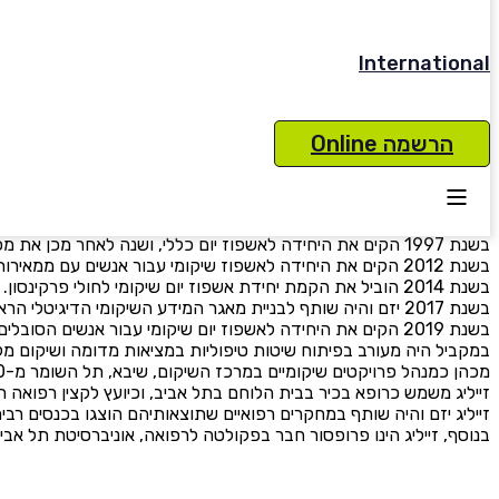
International
אודות
הרשמה Online
בשנים 1999-2020 כיהן כמנהל המחלקה לשיקום נוירול
הסובלים ממצבים נוירולוגיים כגון פגיעות חוט שדרה, טרשת נפוצה, גילא
יזם והקים יחידות לשיקום אמבולטורי (אשפוזי יום), שבהן שילב טכנו
זייליג חבר בהסתדרות הרפואית בישראל. בין השנים 2005 – 2015 כיהן כחבר הוועדה המדעית לרישוי בשיקום, ובין 2005 ל-2010 כחבר הוועדה המדעית לרישוי בניהול רפואי ורפואה תעסוקתית.
בשנת 1997 הקים את היחידה לאשפוז יום כללי, ושנה לאחר מכן את מכון "צעדים" יחידה אמבולטורית לשיקום אנשים עם בעיות בתנועה בסיוע טכנולוגיות מתקדמות.
בשנת 2012 הקים את היחידה לאשפוז שיקומי עבור אנשים עם ממאירות של מערכת העצבים בחולים נוירו-אונקולוגיים.
בשנת 2014 הוביל את הקמת יחידת אשפוז יום שיקומי לחולי פרקינסון.
בשנת 2017 יזם והיה שותף לבניית מאגר המידע השיקומי הדיגיטלי הראשון של נפגעי חוט שדרה בישראל.
בשנת 2019 הקים את היחידה לאשפוז יום שיקומי עבור אנשים הסובלים מתסמונות אהלרס – דנלוס.
במקביל היה מעורב בפיתוח שיטות טיפוליות במציאות מדומה ושיקום מקוון (Tele- rehabilitation) ומשמש כיועץ למוסד לביטוח לאומי בתחומי 
מכהן כמנהל פרויקטים שיקומיים במרכז השיקום, שיבא, תל השומר מ-2020.
זייליג משמש כרופא בכיר בבית הלוחם בתל אביב, וכיועץ לקצין רפואה ר
זייליג יזם והיה שותף במחקרים רפואיים שתוצאותיהם הוצגו בכנסים רבים בארץ ובעולם ובכתבי עת רפואיים, ביניהם 
בנוסף, זייליג הינו פרופסור חבר בפקולטה לרפואה, אוניברסיטת תל אביב