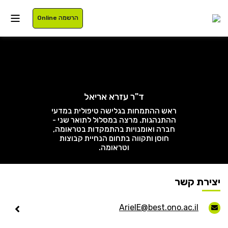
הרשמה Online
איזור אישי
ד"ר עזרא אריאל
ראש ההתמחות בגלישה טיפולית במדעי
סטודנטים
עלינו
ההתנהגות. מרצה במסלול לתואר שני -
חברה ואומנויות בהתמקדות בטראומה,
חוסן ותקווה בתחום הנחיית קבוצות
בוגרים
תוכניות לימוד
וטראומה.
סגל
רישום
יצירת קשר
נרשמים
מלגות
ArielE@best.ono.ac.il
International