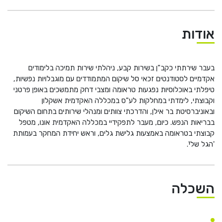
He
אודות
English
בואו נדבר
عربيه
בעבר שירתתי כקב"ן בשירות קבע, ניהלתי שירות תמיכה בלימודים
אקדמיים לסטודנטים זכאי סל שיקום המתמודדים עם מוגבלויות נפשיות,
טיפלתי באוכלוסיות נפגעות טראומה ומצבי דחק מתמשכים באופן פרטני
וקבוצתי, לימדתי במחלקות לע"ס במכללה האקדמית אשקלון
ובאוניברסיטת בר אילן, והדרכתי צוותים ומנהלי שירותים בתחום השיקום
בבריאות הנפש. כיום, מעבר לתפקידיי במכללה האקדמית אונו, מטפל
קבוצתי בטראומה באמצעות גלישת גלים, וראש יחידת המחקר בעמותת
'הגל שלי'.
השכלה