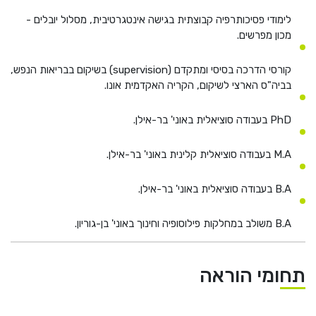
לימודי פסיכותרפיה קבוצתית בגישה אינטגרטיבית, מסלול יובלים -
מכון מפרשים.
קורסי הדרכה בסיסי ומתקדם (supervision) בשיקום בבריאות הנפש,
בביה"ס הארצי לשיקום, הקריה האקדמית אונו.
PhD בעבודה סוציאלית באוני' בר-אילן.
M.A בעבודה סוציאלית קלינית באוני' בר-אילן.
B.A בעבודה סוציאלית באוני' בר-אילן.
B.A משולב במחלקות פילוסופיה וחינוך באוני' בן-גוריון.
תחומי הוראה