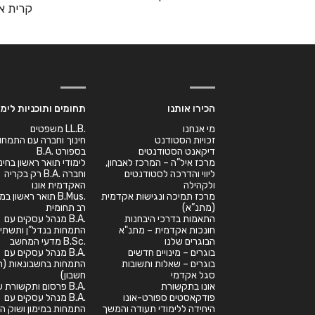
קרית או
הכירו אותנו
תחומים ותוכניות לימו
מי אנחנו
.LL.B משפטים
זכויות הסטודנט
חינוך וחברה עם התמחו
דיקאנט הסטודנטים
בספורט .B.A
מרכז איל”ה – המרכז לאבחון,
לימודי תואר ראשון בחינ
ליווי והדרכה לסטודנטים
וחברה .B.A רק בקריה
ולקהילה
האקדמית אונו
מרכז תמיכה ונגישות אקדמית
.B.Mus תואר ראשון 
(מתנ”א)
רב תחומית
התאמות בדרכי היבחנות
.B.A מנהל עסקים עם
חונכות אקדמית – מתנ"א
התמחות בנדל”ן ותשתיו
הבוגרים שלנו
.B.Sc מדעי המחשב
בוגרים – מינויים חדשים
.B.A מנהל עסקים עם
בוגרים – שאלות ותשובות
התמחות בחשבונאות (רא
סגל אקדמי
חשבון)
אונו בתקשורת
.B.A פרסום ותקשורת שיווקית
פודקאסטים ספורט-אונו
.B.A מנהל עסקים עם
היחידה ללימודי תעודה והמשך
התמחות במימון ושוק הה