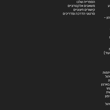
הספרייה שלנו
ע
משאבים אלקטרוניים
קישורים חיצוניים
סרטוני הדרכה ומדריכים
ון –
עוד)
זמות
יהול
ת
 בארגון
וץ
ית
ימון
יהול