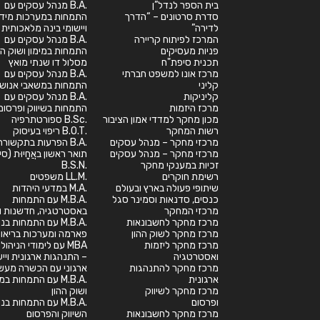
בית הספר לנדל”ן
.B.A מנהל עסקים עם
סדרת סרטונים – “הדרך
התמחות במערכות מיד
לדירה”
ויישומי בינה מלאכותית
המרכז לפיתוח קריירה
.B.A מנהל עסקים עם
פניות מעסיקים
התמחות במימון ושוק הה
תכנית סיפת"ח
מסלול דו שנתי מואץ
מרכז אונו למשפט חברתי
.B.A מנהל עסקים עם
קליני
התמחות במשאבי אנוש
קליניקות
.B.A מנהל עסקים עם
מרכז היזמות
התמחות בשיווק ופרסום
מכון מחקר למדדי אמון הציבור
.B.Sc ספורטתרפיה
רשות המחקר
.B.O.T ריפוי בעיסוק
מרכזי מחקר – מנהל עסקים
.B.A הפרעות בתקשורת
מרכזי מחקר – מנהל עסקים
תואר ראשון באֲחָיוּת (סי
זכיות במענקי מחקר
.B.S.N
רשימת חוקרים
.LL.M משפטים
שיתופי פעולה בארץ ובעולם
.M.A במדעי היהדות
כנסים, סדנאות וסמינר סגל
.M.B.A עם התמחות
מרכזי המחקר
באסטרטגיה, חדשנות וי
מרכז מחקר לחשבונאות
.M.B.A עם התמחות בנ
מרכז מחקר לשוק ההון
פארמה ומערכות בריאו
מרכז מחקר ליזמות
MBA עם לימודי הניהול
ואסטרטגיה
– התנהגות ארגונית וייע
מרכז מחקר להתנהגות
ארגוני עם הכשרה מעש
ארגונית
.M.B.A עם התמחות במ
מרכז מחקר לשיווק
ושוק ההון
ופרסום
.M.B.A עם התמחות בנ
מרכז מחקר לחשבונאות
השיווק והפרסום