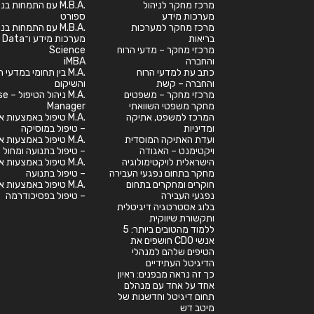
מרכז מחקר לניהול
.M.B.A עם התמחות בנ
מערכות מידע
ספורט
מרכז מחקר למערכות
.M.B.A עם התמחות בנ
בריאות
מערכות מידע ו־Data
מרכזי מחקר – מדעי הרוח
Science
והחברה
iMBA
כתב עת למדעי הרוח
.M.A בין תחומי במדעי
והחברה – קשת
והשיקום
מרכזי מחקר – משפטים
.M.A ניהול
מחקר משפטי השוואתי
Manager
המרכז למשפט, אתיקה
.M.A טיפול באמצעות א
ומדיניות
– טיפול במוסיקה
ועדת האתיקה המוסדית
.M.A טיפול באמצעות א
ויקטימנט – האגודה
– טיפול בתנועה ומחול
הישראלית לויקטימולוגיה
.M.A טיפול באמצעות א
מחקר בתחום נפגעי העבירה
– טיפול בתנועה
חוקרים ומחקרים בתחום
.M.A טיפול באמצעות א
נפגעי העבירה
– טיפול בפסיכודרמה
בלוג אסטרטגיה דיגיטלית
ותקשורת שיווקית
ללמוד מהטובים ביותר: 5
אנשי CDO חושפים את
הטיפים שלהם למנהלי
הדיגיטל העתידיים
כך זה נראה מבפנים: ראיון
אחד על אחד עם מנהלם
תחום דיגיטל וחדשנות של
מיטב דש