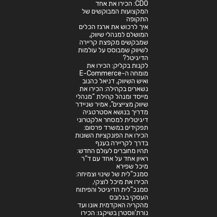
CDO: הכירו את אחד
המקצועות המבוקשים של
התקופה
איך לרכוש את ארגז הכלים
המושלם למנהלי שיווק,
שמבקשים מקפצת קריירה
לשיווק שמבוסס על עולמות
הדיגיטל?
לקנות בקליק: הכירו את
מומחה ה-E-Commerce
ואיש השיווק, דניאל כהנוב
נשארים בקהילה: הכירו את
מייסד ומנהל קהילת “מנהלי
שיווק מצייצים”, אמיר שניידר
מדריך בנושא אסטרטגיה
דיגיטלית למסחר אלקטרוני
תפקידים במשרד פרסום:
הכירו את הפונקציות השונות
בדרך לקריירה בענף
תהיו מחוברים לעולם החדש:
ראיון אחד על אחד עם ד”ר
מיכל שפירא
סמנכ”לית של שינוי וצמיחה:
הכירו את מיכל לוצקי,
סמנכ”לית הדיגיטל והפיתוח
העסקי בגלובס
מהקריה האקדמית אונו ועד
נורת’ווסטרן בשיקגו: הכירו