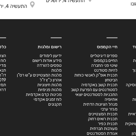
התעשיה 4, ירושלים
נו
התעשיה 4, ירושלים
ד
חיי הקמפוס
רישום ומלגות
כלל
ספרים דיגיטליים
ידיעון לימודים
הצה
ת
החיים בקמפוס
מידע אודות רישום
לוח 
שינוי פני החברה
טפסים להורדה
מדינ
וך
להיות סטודנט
מלגות
תנאי
תכנית אופ"ק לאנשי כוחות
מלגות המצטיינים ע”ש רס”ן
הביטחון
אהרון כ”ץ ז”ל
019
במוסיקה
תכנית קשב באקדמיה
מלגות חיצוניות
תמי
לסטודנטים עם הפרעת קשב
מלגות פנימיות
דרוש
התכניות לסטודנטים יוצאי
מכינות קדם אקדמיות
ת
אתיופיה
לוח זמנים אקדמי
מנהל הציונות הדתית
תקנונים
מגזר ערבי
יית
תכנית המצטיינים
תכנית רואים רחוק
תכנית כפיר
מעורבות חברתית
ון
אגודת הסטודנטים