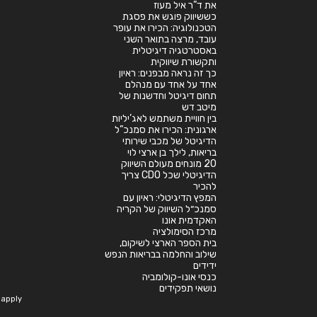
את ד”ר איל מעוז
כששיווק פוגש את פסגת
הטכנולוגיה: הכירו את עופר
עובד, מרצה בתואר השני
באסטרטגיה דיגיטלית
ותקשורת שיווקית
כך זה נראה מבפנים: ראיון
אחד על אחד עם מנהלם
תחום דיגיטל וחדשנות של
מיטב דש
בין חוויית משתמש לאג’יליות
ארגונית: הכירו את סמנכ”ל
הדיגיטל של מכבי שירותי
בריאות, לילך בן ארצי לוי
20 מונחים מעולם השיווק
הדיגיטלי שכל CDO צריך
להכיר
המפץ הדיגיטלי: ראיון עם
סמנכ״ל השיווק של הקריה
האקדמית אונו
מרכז הסימולציה
בית הספר הארצי לשיקום,
שילוב והחלמה בבריאות הנפש
ידידים
כנסי אונו-קולומביה
נושאי תפקידים
apply.