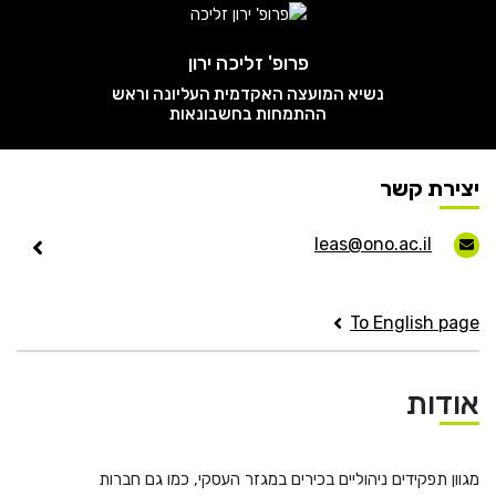
He
פרופ' זליכה ירון
English
נשיא המועצה האקדמית העליונה וראש
ההתמחות בחשבונאות
בואו נדבר
عربيه
יצירת קשר
leas@ono.ac.il
To English page
אודות
מגוון תפקידים ניהוליים בכירים במגזר העסקי,
כמו גם חברות