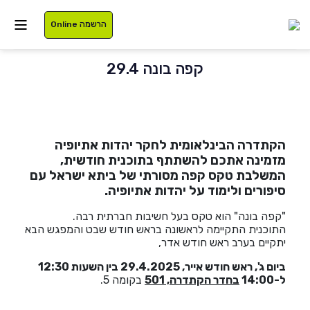
הרשמה Online
קפה בונה 29.4
איזור אישי
הקתדרה הבינלאומית לחקר יהדות אתיופיה
סטודנטים
עלינו
מזמינה אתכם להשתתף בתוכנית חודשית,
המשלבת טקס קפה מסורתי של ביתא ישראל עם
בוגרים
תוכניות לימוד
סיפורים ולימוד על יהדות אתיופיה.
"קפה בונה" הוא טקס בעל חשיבות חברתית רבה.
סגל
רישום
התוכנית התקיימה לראשונה בראש חודש שבט והמפגש הבא
יתקיים בערב ראש חודש אדר,
נרשמים
מלגות
בי
ום ג', ראש חודש אייר, 29.4.2025
בין השעות 12:30
ל-1
0
0
:
4
בחדר הקתדרה, 501
בקומה 5.
International