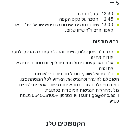
He
לו"ז:
12:30 קבלת פנים
12:45 הסבר על טקס הקפה
English
13:00 שיחה בנושא ראש חודש וביתא ישראל: עו"ד זאב
קאסו, הרב ד"ר שרון שלום.
בואו נדבר
عربيه
בהשתתפות:
הרב ד"ר שרון שלום, מייסד ומנהל הקתדרה הבינל׳ לחקר
יהדות אתיופי
עו"ד זאב קאסו, מנהל התכנית לקידום סטודנטים יוצאי
אתיופיה
ד"ר סמואל שוורץ, מנהל תוכניות בינלאומיות
חשוב לנו להיערך ולהנגיש את האירוע לכל המשתתפים.
במידה ויש לכם צורך בהתאמות נגישות, אנא פנו לצופית
גולן, אחראית הנגישות המוסדית בכתובת
tsufit.go@ono.ac.il או בטלפון 0545031059 נשמח
לסייע!
הקמפוסים שלנו