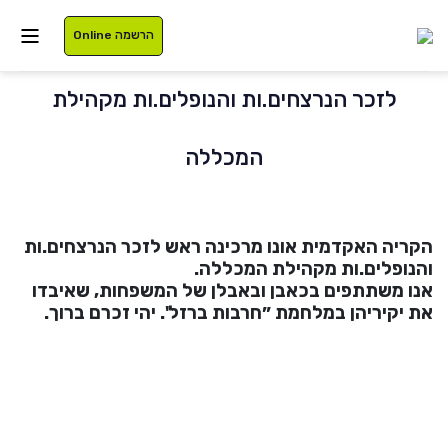
הרשמה Online
לזכר הנרצחים.ות והנופלים.ות מקהילת
איזור אישי
המכללה
סטודנטים
עלינו
הקריה האקדמית אונו מרכינה ראש לזכר הנרצחים.ות
והנופלים.ות מקהילת המכללה.
בוגרים
תוכניות לימוד
אנו משתתפים בכאבן ובאבלן של המשפחות, שאיבדו
את יקיריהן במלחמת ״חרבות ברזל'.
יהי זכרם ברוך.
סגל
רישום
נרשמים
מלגות
International