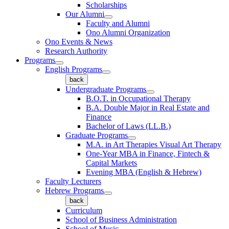
Scholarships
Our Alumni
Faculty and Alumni
Ono Alumni Organization
Ono Events & News
Research Authority
Programs
English Programs
back
Undergraduate Programs
B.O.T. in Occupational Therapy
B.A. Double Major in Real Estate and
Finance
Bachelor of Laws (LL.B.)
Graduate Programs
M.A. in Art Therapies Visual Art Therapy
One-Year MBA in Finance, Fintech &
Capital Markets
Evening MBA (English & Hebrew)
Faculty Lecturers
Hebrew Programs
back
Curriculum
School of Business Administration
School of Music