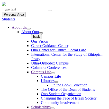
Personal Area
Students
About Us
About Ono
back
Our Vision
Career Guidance Center
Ono Center for Clinical Social Law
International Center for the Study of Ethiopian
Jewry
Ultra-Orthodox Campus
Columbia Conferences
Campus Life
Campus Life
Libraries
Online Book Collection
The Office of the Dean of Students
Ono Student Organization
Changing the Face of Israeli Society
Community Involvement
Scholarships