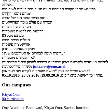
יעבירו קורס יישומי בן 3 מפגשים המהווה הצצה נדירה לעולם של מחקר
ואנליזה.
מבין משתתפי הקורס הפירמה תגייס סטודנטים/בוגרים לשירותיה.
מהם נושאי הקורס?
ניתוח כושר החזר חוב של חברה
הכרות עם עולם מימון הפרוייקטים
הערכות שווי חברות
דרישות סף להגשת מועמדות:
ממוצע מעל 85
אנגלית ברמה טובה
אוריינטציה פיננסית
ניסיון תעסוקתי – יתרון
עדיפות תינתן לבוגרים או סטודנטים שנה ג’
איך מגישים מועמדות?
להגשת מועמדות ולקביעת ראיון שיתקיים ביחידה להכוון וניהול קריירה יש
לשלוח מייל לכתובת:
julia.nev@ono.ac.il.
בנושא המייל יש לציין “הגשת מועמדות לקורס גיזה זינגר אבן”
נפתחו ימי ראיונות בתאריכים: 19.09.2016, 28.09.2016, 05.10.2016.
Our campuses
Kiryat Ono
80 curriculum
One Academic Boulevard, Kiryat Ono, Savion Junction