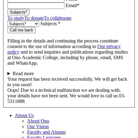
Email*
Subjects*
To study
To donate
To collaborate
Subjects *
Call me back
Filling in the details and continuing the process constitute
consent to the use of information according to
Our privacy
policy
and to send inquiries and publications regarding studies
at Ono Academic College, including by phone, email, SMS
and WhatsApp.
Read more
Your request has been received successfully, We will get back
to you soon!
Oops! Due to a technical malfunction we are dealing with,
your details have not been sent. We would love to call us 03-
5311888
About Us
About Ono
Our Vision
Faculty and Alumni
Faculty Lecturers