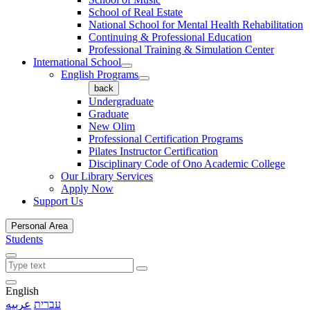
School of Real Estate
National School for Mental Health Rehabilitation
Continuing & Professional Education
Professional Training & Simulation Center
International School
English Programs
back
Undergraduate
Graduate
New Olim
Professional Certification Programs
Pilates Instructor Certification
Disciplinary Code of Ono Academic College
Our Library Services
Apply Now
Support Us
Personal Area
Students
English
עברית
عربيه