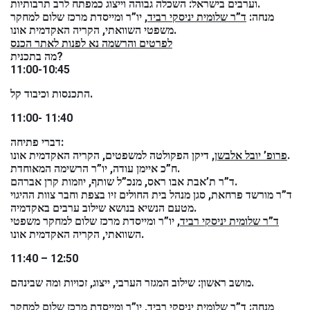
عربيه
וערבים בישראל: השכלה גבוהה וייצוג כמפתח לרב תרבותיות.
מנחה:
ד”ר שלומית יניסקי רביד
, יו”ר ומייסדת מרכז שלום למחקר
משפטי השוואתי, הקריה האקדמית אונו.
לפרטים והרשמה נא לפנות לאתר הכנס
מה בתכנית?
11:00-10:45
התכנסות וכיבוד קל.
11:00- 11:40
דברי פתיחה:
, דיקן הפקולטה למשפטים, הקריה האקדמית אונו.
פרופ’ יובל אלבשן
ח”כ איימן עודה, יו”ר הרשימה המאוחדת.
ד”ר ת’אבת אבו ראס, מנכ”ל שותף, יוזמות קרן אברהם.
ד”ר מורשד פרחאת, סגן מנהל בית החולים זיו בצפת וחבר צוות ההיגוי
מטעם הנשיא בנושא שילוב ערבים באקדמיה.
ד”ר שלומית יניסקי רביד
, יו”ר ומייסדת מרכז שלום למחקר משפטי
השוואתי, הקריה האקדמית אונו.
11:40 – 12:50
מושב ראשון: שילוב המגזר הערבי, ייצוג, זכויות ומה שבינהם.
מנחה:
ד”ר שלומית יניסקי רביד
, יו”ר ומייסדת מרכז שלום למחקר