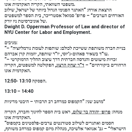
משפטי השוואתי, הקריה האקדמית אונו.
הרצאת אורח: “האתגר הפנימי הגדול ביותר של ישראל, שילוב
האזרחים הערבים” – פרופ’ סמואל אסטרייכר, בית הספר למשפטים
של אוניברסיטת ניו יורק.
Dwight D. Opperman Professor of Law and director of
NYU Center for Labor and Employment.
מגיבים:
“בניית חברה משותפת ששייכת לכולם: שותפות לעומת נורמליזציה” –
עו”ד בשאיר פאהום-ג’יוסי, יו”ר שותפה, יוזמות קרן אברהם.
“זכויות מיעוטים והנדסה חברתית דרך עיצוב ההליך הדמוקרטי –
הרהורים ביקורתיים” –
ד”ר יצחק הרצוג
, הפקולטה למשפטים, הקריה
האקדמית אונו.
12:50- 13:10 הפסקה.
13:10 – 14:40
מושב שני: “הקמפוס כמרחב רב תרבותי – היבטי מדיניות”
מנחה:
פרופ׳ יהודה בר שלום
, ראש בית הספר לחינוך וחברה, הקריה
האקדמית אונו.
“חסמים ואתגרים לשילוב סטודנטים ערבים-פלסטינים בקמפוס
הישראלי” – גב’ אנוואר אלשיכה, מנהלת מיזם קמפוס כמרחב משותף,