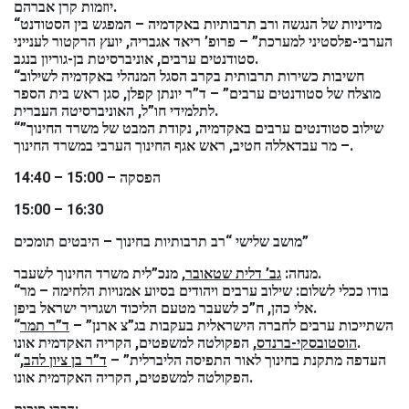
יוזמות קרן אברהם.
“מדיניות של הנגשה ורב תרבותיות באקדמיה – המפגש בין הסטודנט
הערבי-פלסטיני למערכת” – פרופ’ ריאד אגבריה, יועץ הרקטור לענייני
סטודנטים ערבים, אוניברסיטת בן-גוריון בנגב.
“חשיבות כשירות תרבותית בקרב הסגל המנהלי באקדמיה לשילוב
מוצלח של סטודנטים ערבים” – ד”ר יונתן קפלן, סגן ראש בית הספר
לתלמידי חו”ל, האוניברסיטה העברית.
“שילוב סטודנטים ערבים באקדמיה, נקודת המבט של משרד החינוך”
– מר עבדאללה חטיב, ראש אגף החינוך הערבי במשרד החינוך.
14:40 – 15:00 – הפסקה
15:00 – 16:30
מושב שלישי “רב תרבותיות בחינוך – היבטים תומכים”
, מנכ”לית משרד החינוך לשעבר.
מנחה:
גב’ דלית שטאובר
“בודו ככלי לשלום: שילוב ערבים ויהודים בסיוע אמנויות הלחימה – מר
אלי כהן, ח”כ לשעבר מטעם הליכוד ושגריר ישראל ביפן.
“השתייכות ערבים לחברה הישראלית בעקבות בג”צ ארנן” –
ד”ר תמר
, הפקולטה למשפטים, הקריה האקדמית אונו.
הוסטובסקי-ברנדס
“העדפה מתקנת בחינוך לאור התפיסה הליברלית” –
ד”ר בן ציון להב
,
הפקולטה למשפטים, הקריה האקדמית אונו.