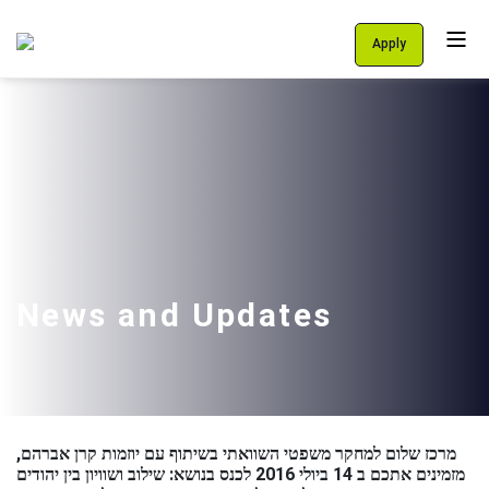
Apply
Personal Area
Students
About Us
Programs
International School
News and Updates
Support Us
English
עברית
מרכז שלום למחקר משפטי השוואתי בשיתוף עם יוזמות קרן אברהם,
מזמינים אתכם ב 14 ביולי 2016 לכנס בנושא: שילוב ושוויון בין יהודים
let's talk