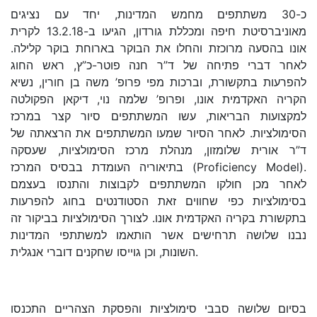
כ-30 משתתפים מחמש המדינות, יחד עם נציגים
מאוניברסיטת חיפה ומכללת גורדון, הגיעו ב-13.2.18 לקרית
אונו בהסעה מרוכזת והחלו את הבוקר בארוחת בוקר קלילה.
לאחר דברי פתיחה של ד”ר חנה פוטר-כ”ץ, ראש החוג
להפרעות בתקשורת, וברכות מפי פרופ’ משה בן חורין, נשיא
הקריה האקדמית אונו, ופרופ’ שלמה נוי, דיקאן הפקולטה
למקצועות הבריאות, עשו המשתתפים סיור קצר במרכז
הסימולציות. לאחר הסיור שמעו המשתתפים את הרצאתה של
ד”ר אורית שלומזון, מנהלת מרכז הסימולציות, שעסקה
בתיאוריה העומדת בבסיס המרכז (Proficiency Model).
לאחר מכן חולקו המשתתפים לקבוצות והתנסו בעצמם
בסימולציות כפי שחווים זאת הסטודנטים בחוג להפרעות
בתקשורת בקריה האקדמית אונו. לצורך הסימולציות בביקור זה
נבנו שלושה תרחישים אשר הותאמו למשתתפי המדינות
השונות, וכן גוייסו שחקנים דוברי אנגלית.
בסיום שלושה סבבי סימולציות והפסקת הצהריים התכנסו