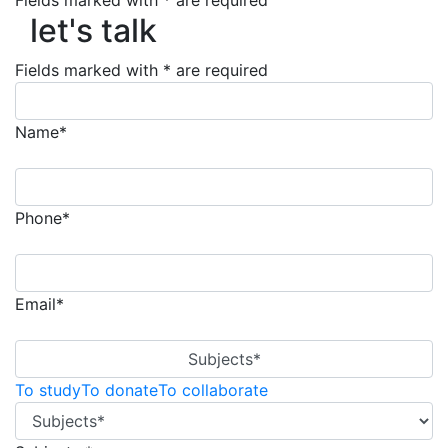
let's talk
Fields marked with * are required
let's talk
Fields marked with * are required
Name*
Phone*
Email*
Subjects*
To study
To donate
To collaborate