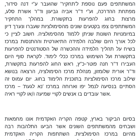
המשתתפים פעם נוספת ל’תחקיר’ שהועבר ע”י דנה סידור,
מפתחת ההדרכה, וע”י ד”ר אביה גביעון וד”ר אשרת סלע,
מרצות בחוג להפרעות בתקשורת. במהלך התחקיר
המשתתפים צפו בקטעים שונים מהסימולציות שעברו ונערך דיון
במיומנויות השונות שניתן ללמוד מהסימולציה. חשוב לציין כי
לכל אורך היום שולבה הלמידה התיאורטית וההתנסות במרכז
בשיח על תהליך הלמידה וההכשרה של הסטודנטים להפרעות
בתקשורת ועל השימוש במרכז ככלי לימוד. לקראת סוף היום
העבירו ד”ר חנה פוטר-כ”ץ, ראש החוג להפרעות בתקשורת,
וד”ר אורית שלומזון, מנהלת מרכז הסימולציה, הרצאה בנושא
שילוב מרכז הסימולציות בתוכנית הלימוד בחוג. יום עמוס זה
הסתיים בנסיעה לנמל יפו וארוחה במרכז ‘נא לגעת’ – מרכז
אשר עובדים בו אנשים לקויי שמיעה ו/או לקויי ראיה.
בסיום הביקור בארץ, קטפה הקריה האקדמית אונו מחמאות
ושבחים מהמשתתפים השונים אשר הביעו התלהבות רבה
מהיום במרכז הסימולציות. השתתפות הקריה האקדמית