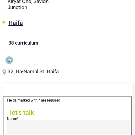
Kiryat Ono, Savion
Junction
Haifa
38 curriculum
32, Ha-Namal St. Haifa
Fields marked with * are required
let's
let's talk
talk
Name*