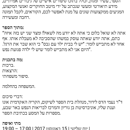
הספר, עשיר ומגוון, וכולל בתוכו סיפורים אישיים של גיבורים אמיתיים,
מידע תיאורטי ומעשי שנכתב על ידי מיטב החוקרים ואנשי המקצוע,
let's talk
عربيه
המגיעים ממקצועות שונים על מנת לאפשר לכם, הקוראים, לקבל תמונה
רחבה ומעשירה.
מתוך הספר:
“אתה לא שואל כלום כי אתה לא יודע מה לשאול! ומצד שני יש בזה איזה
כתם, אתה יודע שאתה עוסק במשהו שהסביבה לא מעכלת אותו. אף
אחד לא מתבייש לומר: “יש לי בבית ילד עם גבס” כי הוא שבר את הרגל.
היום אני לא מתבייש לומר שיש לי ילדה פגועת נפש”.
מה בתכנית:
ברכות.
הרצאות:
סיפור משפחתי.
המשפחה בהחלמה.
דברי סיכום:
ד”ר נעמי הדס לידור, מנהלת בית הספר לשיקום, הקריה האקדמית אונו
וענת שליו, אוניברסיטת בן גוריון והמרכז לבריאות הנפש באר שבע,
מספרות על המסע בכתיבת הספר.
מתי ואיפה
יום שלישי | 15 באוגוסט 2017 | 17:00 – 19:00 |