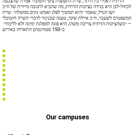
הדתית לאן?״ בין היתר, שרת התפוצות ציפי חוטובלי אמרה שהצבעה
לכחול-לבן היא בגידה בציונות הדתית, מה שהביא לתגובה מיידית של ח״כ
let's talk
عربيه
יועז הנדל, שאמר ״היא תמשיך לפלג ואנחנו נקים ממשלה״. שרת
המשפטים לשעבר, ח״כ איילת שקד, טענה שבניגוד לדברי השרה חוטובלי
– ״כשהציונות הדתית צריכה משהו, היא פונה למפלגת ימינה ולא לליכוד״.
כ-150 סטודנטים התארחו באירוע.
Our campuses