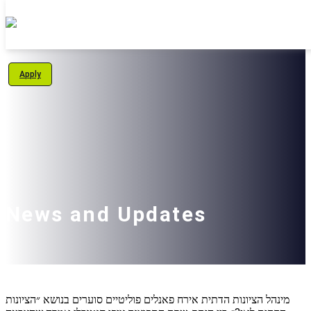
Personal Area
Apply
Students
About Us
Programs
International School
News and Updates
Support Us
English
מינהל הציונות הדתית אירח פאנלים פוליטיים סוערים בנושא ״הציונות
עברית