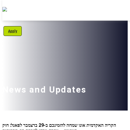
Personal Area
Apply
Students
About Us
Programs
International School
News and Updates
Support Us
English
הקריה האקדמית אונו שמחה להזמינכם ב-29 בדצמבר לפאנל: חוק
עברית