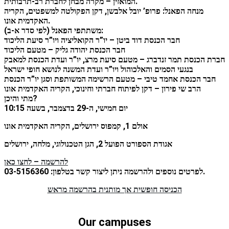
המואזין – מקרה מבחן לחברת רב-תרבותית.
מנחה הפאנל: פרופ’ יובל אלבשן, דקן הפקולטה למשפטים, הקריה
let's talk
عربيه
האקדמית אונו.
משתתפי הפאנל (לפי סדר א-ב):
חבר הכנסת דוד ביטן – יו”ר הקואליציה ויו”ר סיעת הליכוד
חבר הכנסת יהודה גליק – מטעם הליכוד
חברת הכנסת תמר זנדברג – מטעם סיעת מרצ, יו”ר ועדת הכנסת למאבק
בנגעי הסמים והאלכוהול ויו”ר ועדת המשנה לנושא חופי ישראל
חבר הכנסת אחמד טיבי – מטעם הרשימה המשותפת וסגן יו”ר הכנסת
הרב שי פירון – דקן לפיתוח חברתי וחינוכי, הקריה האקדמית אונו
מתי והיכן?
יום חמישי, ה-29 בדצמבר, בשעה 10:15
אולם 1, קמפוס ירושלים, הקריה האקדמית אונו
אגודת הספורט הפועל 2, הגן הטכנולוגי, מלחה, ירושלים
להרשמה – לחצו כאן
לפרטים נוספים ולהרשמה ניתן ליצור קשר בטלפון: 03-5156360.
הכניסה חופשית אך מותנית בהרשמה מראש
Our campuses