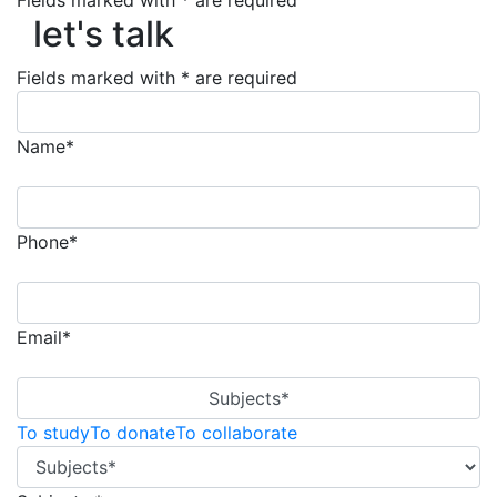
Fields marked with * are required
let's talk
let's talk
Fields marked with * are required
Name*
Phone*
Email*
Subjects*
To study
To donate
To collaborate