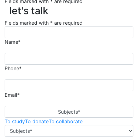
Fields marked with * are required
let's talk
let's talk
Fields marked with * are required
Name*
Phone*
Email*
Subjects*
To study
To donate
To collaborate