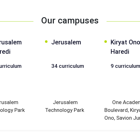
Our campuses
rusalem
Jerusalem
Kiryat On
redi
Haredi
urriculum
34 curriculum
9 curriculu
rusalem
Jerusalem
One Acade
ology Park
Technology Park
Boulevard, Kiry
Ono, Savion Ju