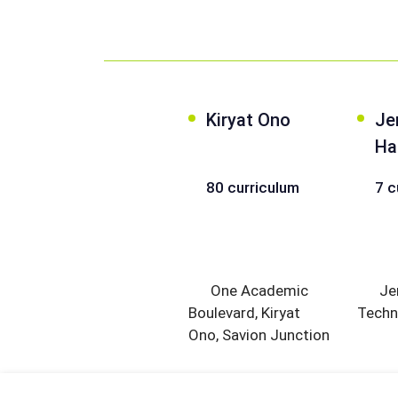
Kiryat Ono
Je
Ha
80 curriculum
7 c
One Academic
Je
Boulevard, Kiryat
Techn
Ono, Savion Junction