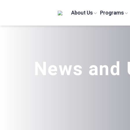
Home
/
News
/
About Us
Programs
News and 