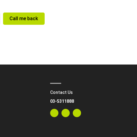
Call me back
Contact Us
03-5311888