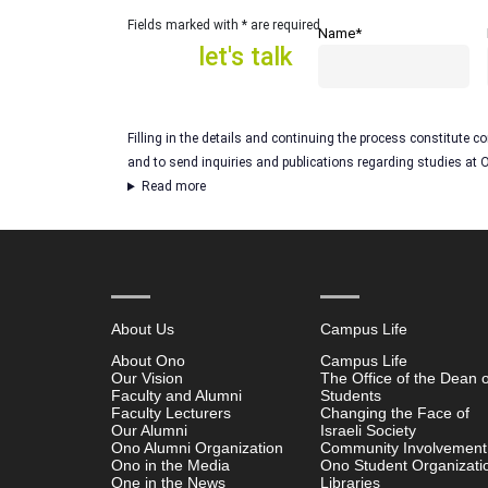
let's talk
Fields marked with * are required
Name*
let's talk
Filling in the details and continuing the process constitute c
and to send inquiries and publications regarding studies at
Read more
About Us
Campus Life
About Ono
Campus Life
Our Vision
The Office of the Dean o
Faculty and Alumni
Students
Faculty Lecturers
Changing the Face of
Our Alumni
Israeli Society
Ono Alumni Organization
Community Involvement
Ono in the Media
Ono Student Organizati
One in the News
Libraries