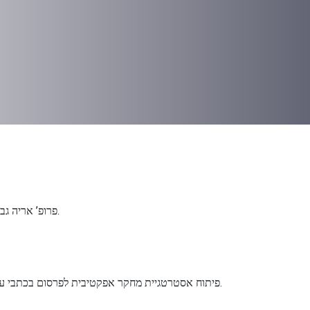
פרופ’ אריה גביוס, דיקן הפקולטה למנהל עסקים, הקריה האקדמית אונו.
Prof. Constantine S. Katsikeas, פיתוח אסטרטגיית מחקר אפקטיבית לפרסום בכתבי עת מדעיים מובילים.