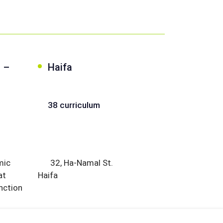
o –
Haifa
m
38 curriculum
mic
32, Ha-Namal St.
at
Haifa
nction