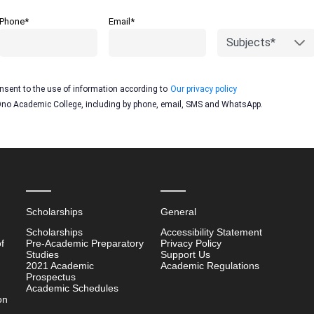
Phone*
Email*
Subjects*
onsent to the use of information according to
Our privacy policy
 Ono Academic College, including by phone, email, SMS and WhatsApp.
Scholarships
General
Scholarships
Accessibility Statement
f
Pre-Academic Preparatory
Privacy Policy
Studies
Support Us
2021 Academic
Academic Regulations
Prospectus
Academic Schedules
on