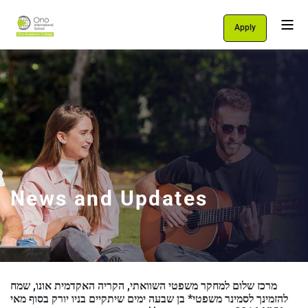
Apply
Personal Area
Students
About Us
Programs
International School
News and Updates
Support Us
English
עברית
מרכז שלום למחקר משפטי השוואתי, הקריה האקדמית אונו, שמח
להזמינך לסמינר משפטי* בן שבעה ימים שיתקיים בניו יורק בסוף מאי
let's talk