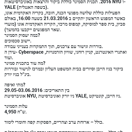
عربيه
2016. תכנית הסמינר כוללת ביקור והרצאות באוניברסיטאות NYU ו-
YALE (בשפה האנגלית).
הפעילות כוללת שלושה מפגשי הכנה, חובה, בקריה האקדמית אונו,
כאשר המפגש הראשון יתקיים ב 21.03.2016 בשעה 16:00, באולם
סביון, בית ספר למוסיקה, קמפוס מרכזי, הקריה האקדמית אונו (מועדי
שאר המפגשים ייקבעו בהמשך).
במה יעסוק הסמינר?
יישוב סכסוכים.
בוררות וגישור עם צרכנים, תוך התמקדות בענייני עבודה.
עידן ה- Cyberspace ואתגרי האינטרנט, קניין רוחני, שוויון הזדמנויות,
ועוד.
מה עוד בתכנית סמינר?
ביקור בניו הייבן וסיורים בבית המשפט העליון ובמרכז לגישור ובוררות
בינ”ל בניו יורק.
מתי ואיפה?
בין התאריכים: 29.05-03.06.2016
אוניברסיטת NYU, ניו יורק ואוניברסיטת YALE, ניו הייבן, קונטיקט.
עלות הסמינר
4,950 ש”ח.
כולל – ארוחת ערב וצהריים, הפסקות קפה וחומרי לימוד.