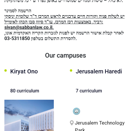
לא כולל – טיסות ומגורים שמוסדרים באופן נפרד ע”י כל משתתף/ת.
הרשמה לסמינר
יש לשלוח פניה וקורות חיים עדכניים לראש המרכז ד”ר שלומית יניסקי
רביד, באמצעות רכז המרכז, עו”ד סיוון סבן הכהן לאימייל:
sivan@sabbanlaw.co.il.
לאחר קבלת אישור הרשמה יש לפנות לגזברות הקריה האקדמית אונו,
להסדרת התשלום בטלפון 03-5311850.
Our campuses
Kiryat Ono
Jerusalem Haredi
80 curriculum
7 curriculum
Jerusalem Technology
Park