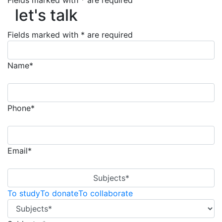
Fields marked with * are required
let's talk
let's talk
Fields marked with * are required
Name*
Phone*
Email*
Subjects*
To study
To donate
To collaborate