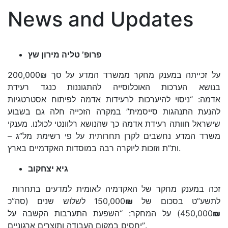
News and Updates
פרופ’ טליה מירון שץ
על זכייתה במענק מחקר ממשרד המדע על סך 200,000₪
בנושא הערכות האוכלוסייה להתגוננות כנגד רעידת
אדמה: “ניסוי להיערכות לרעידות אדמה לפיתוח אסטרטגיות
להנעת התנהגות סייסמית” במקרה הזכייה חלה גם בשבוע
שישראל חוותה רעידת אדמה כך שהנושא רלוונטי לכולנו. מענקי
משרד המדע נחשבים לקרן תחרותית על פי רשימת מל”ג –
ות”ת וזוכות ליוקרה רבה במוסדות האקדמיים בארץ.
גיא יצחקוב
זכה במענק מחקר של האקדמיה לאומית למדעים בתחרות
לשלוש שנים (סה”כ
₪
לתשע”ט בסכום של 150,000
) על המחקר: “השפעת התערבות הקשבה על
450,000
₪
יחסים במקום העבודה ותוצרים ארגוניים”.