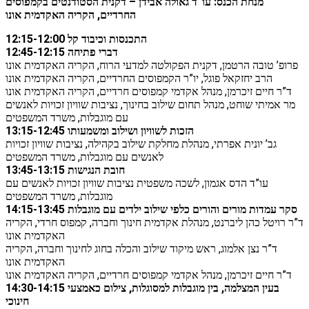
מנחת הכנס: עו”ד גאולה אבידן – דקנית הסטודנטים בקמפוסים
החרדיים, הקריה האקדמית אונו
let's talk
عربيه
12:15-12:00 התכנסות וכיבוד קל
12:45-12:15 דברי פתיחה
פרופ’ טובה הרטמן, דקנית הפקולטה למדעי הרוח, הקריה האקדמית אונו
הרב יחזקאל פוגל, יו”ר הקמפוסים החרדיים, הקריה האקדמית אונו
ד”ר חיים זיכרמן, מנהל אקדמי קמפוסים חרדיים, הקריה האקדמית אונו
מר אמיתי שוחט, מנהל תחום שילוב בחינוך, נציבות שוויון זכויות לאנשים
עם מוגבלות, משרד המשפטים
13:15-12:45 הזכות לשוויון ושילוב ומשמעותו
גב’ יונית אפרתי, מנהלת מחלקת שילוב בקהילה, נציבות שוויון זכויות
לאנשים עם מוגבלות, משרד המשפטים
13:45-13:15 חובת הנגישות
עו”ד הדס אגמון, לשכה משפטית נציבות שוויון זכויות לאנשים עם
מוגבלות, משרד המשפטים
14:15-13:45 סקר עמדות מורים והורים כלפי שילוב ילדים עם מוגבלות
ד”ר רויטל כהן ליברנט, מנהלת אקדמית חינוך וחברה, קמפוס חרדי, הקריה
האקדמית אונו
ד”ר נצן אלמוג, ראש מיקוד שילוב והכלה בחוג לחינוך וחברה, הקריה
האקדמית אונו
ד”ר חיים זיכרמן, מנהל אקדמי קמפוסים חרדיים, הקריה האקדמית אונו
14:30-14:15 בעין המצלמה, בין מוגבלות למסוגלות, צילום כאמצעי
חינוכי