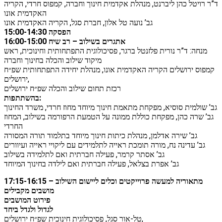
ד”ר רויטל כהן ליברנט, מנהלת אקדמית חינוך וחברה, קמפוס חרדי, הקריה
האקדמית אונו
גב’ נועה טל אלון, חברת סגל, הקריה האקדמית אונו
15:00-14:30 הפסקה
16:00-15:00 אתגרים בשילוב – רב שיח
מנחה: ד”ר נורית פלזנטל ברגר, פסיכולוגית התפתחותית וחינוכית, ראש
מיקוד שילוב והכלה בחינוך וחברה
קמפוס ירושלים הקריה האקדמית אונו, מנהלת יחידה התפתחותית שפ״ח
ירושלים,
רכזת תחום שילוב והכלה שפ״ח ירושלים
בהשתתפות:
גב’ שולמית סוסיא, מפקחת מתאמת חינוך מיוחד מחוז חרדי, משרד החינוך
גב’ שרה כהן, מפקחת כוללת ממונה על הטמעת הרפורמה בשילוב, המחוז
החרדי
גב’ שירה אדלמן, מנהלת כיתות חינוך מיוחד בתלמוד תורה המסורה
גב’ עדינה נח, מורה תומכת ראייה לתלמידים עם ליקויי ראייה ועיוורים
גב’ אסתר קרמר, פעילה חברתית ואם לתלמידה בשילוב
גב’ אפרת בצלאל, פעילה חברתית ואם לילדה בחינוך המיוחד
17:15-16:15 מתאוריה למעשה פרוייקטים וכלים ליישום השילוב –
מושבים מקבילים
פירוט המושבים
לגדול ולגדל ביחד
טל-אור סגל, פסיכולוגית חינוכית שפ״ח ירושלים,