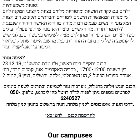
סוגיות משמעותיות:
ילדים עם לקויות חושיות ומוטוריות מלווים בצוות מקצועי המקנה להם
מיומנויות המאפשרות הישגים לימודיים וחברתיים תקינים, רוב הצוות
המקצועי הן נשים. פעמים רבות מורה כזו היא האישה היחידה שנכנסת
לתלמוד תורה. מה הקשיים וכיצד היא בונה שיתופי פעולה יעילים?
כיצד יוצרים הבנה, עידוד ומתן לגיטימציה לשימוש במכשור טכנולוגי שיש
לו קונוטציה שלילית בחברה החרדית. כמו: מחשב, אייפד, שתל קוכליארי
המכוון ע”י אפליקציה ועוד.
איפה ומתי?
הכנס יתקיים ביום ראשון, ט”ו טבת התשע”ט, 23.12.18
בין השעות 17:00-12:00 , בקריה האקדמית אונו, קמפוס חרדי, רח׳
אגודת ספורט הפועל 2, הגן הטכנולוגי, מלחה, ירושלים, בניין 8, קומה 2
הכנס יונגש וילווה בתמלול, מערכות עזר לשמיעה ובתרגום לשפת סימנים.
לפרטים נוספים ניתן לפנות לד”ר רויטל כהן ליברנט, טלפון: 050-
6240527
דרכי הגעה: אוטובוסים לקניון מלחה. חניה בתשלום בחניון קניון מלחה.
להרשמה לכנס – לחצו כאן
Our campuses