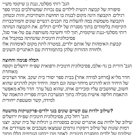
הגב’ רותי מסלטי, גננת גן שיקומי מש״י
סיפורה של קבוצה רגשית לילדים עם נכויות שמשתלבים בבתי ספר
רגילים. הקבוצה הינה מקום לבנות בו תחושת השתייכות, זהות ובטחון.
הקבוצה משמשת במה להעלות בה תכנים רגשיים שונים והמורכבויות
הקיימות בלימודים בתוך מסגרת של ילדים רגילים. את הקבוצה הנחתה
רותי מסלטי-גננת שיקומית, תוך לווי וחשיבה משותפת עם טל-אור סגל,
פסיכולוגית חינוכית שהנחתה במקביל את
קבוצת האימהות של אותם ילדים, במטרה לתת מקום לאימהות אלו
ולחוויה ההורות שלהן בהתמודדות עם האתגרים השונים.
הכלה פנימה והחוצה
הגב’ דורית בן גד-אלבז, פסיכולוגית חינוכית ורפואית שפ״ח ירושלים וקופח
מאוחדת
חדר מל״א (מרחב למידה אחר) בבית ספר יסודי בית יעקב. אחד הצרכים
של היחיד הוא להרגיש מיוחד-שונה וגם דומה. היחיד זקוק להרגיש שהוא
חשוב, שחושבים עליו ומכירים אותו, שהוא בעל ערך. חדר מלא מאפשר
התאמת חליפה אישית מכילה בתוך המערכת הבית ספרית התאמה של
למידה, קשר ומעטפת ייחודית.
שילוב ילדות עם קשיים שונים בגני ילדים-פרקטיקות מהשטח?
הגב’ רחל כהן, פסיכולוגית חינוכית שפ״ח ירושלים
שילוב של ילדות עם אתגרים שונים במסגרות גן רגילות של בית יעקב. יוצגו
רמות שונות של שילוב וייסקרו גורמים שנמצאו מעכבים או מעודדים את
שילובם של ילדים במסגרת חינוכית. לאחר מכן ייבחנו הגורמים הללו מתוך