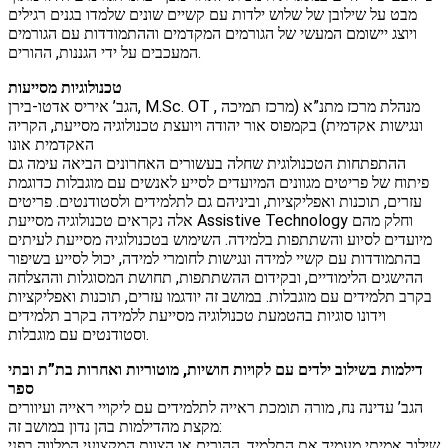
מבט על שילובן של שלוש ילדות עם קשיים שונים שלמדו בגנים רגילים
ויוצג יישומם המעשי של הגורמים המקדמים וההתמודדות עם הגורמים
המעכבים על ידי הגננות, ההורים.
טכנולוגיות מסייעות
הגב’ איריס אדטו-בירן, M.Sc. OT , מנהלת מרכז מתנ”א (מרכז תמיכה
ונגישות אקדמית) בקמפוס אור יהודה ויועצת טכנולוגיה מסייעת, הקריה
האקדמית אונו
ההתפתחות הטכנולוגית שחלה בעשורים האחרונים הביאה עימה גם
פיתוח של פריטים מגוונים המיועדים לסייע לאנשים עם מוגבלות כדוגמת
עזרים, תוכנות ואפליקציות, וביניהם גם לתלמידים ולסטודנטים. פריטים
אלה נקראים טכנולוגיה מסייעת Assistive Technology וחלק מהם
מיועדים לסיוע והשתתפות בלמידה. השימוש בטכנולוגיה מסייעת לעיתים
בהתמודדות עם קשיי למידה ונגישות לחומרי למידה, יכול לסייע בשיפור
ההישגים הלימודיים, ובקידום ההשתתפות, תחושת המסוגלות וההצלחה
בקרב תלמידים עם מוגבלות. במושב זה יודגמו עזרים, תוכנות ואפליקציות
וידונו סוגיות בהטמעת טכנולוגיה מסייעת ללמידה בקרב תלמידים
וסטודנטים עם מוגבלות.
דילמות בשילוב ילדים עם לקויות חושיות, מוטוריות ואחרות בת”ת ובתי
ספר
הגב’ עדינה נח, מורה תומכת ראייה לתלמידים עם ליקויי ראייה ועיוורים
מקצת מהדילמות בהן נדון במושב זה:
שילוב אמיתי מעמיד את התלמיד, ההורים או הצוות המקצועי המלווה בפני