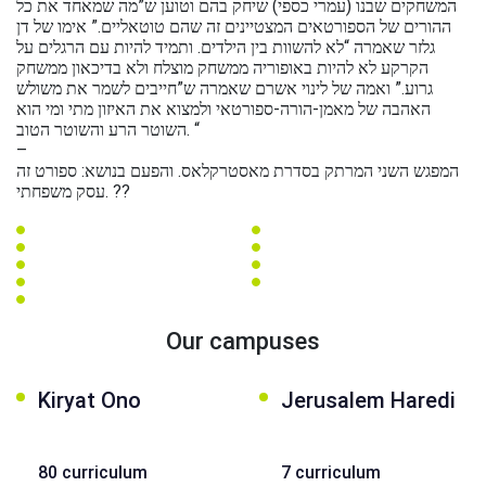
عربيه
המשחקים שבנו (עמרי כספי) שיחק בהם וטוען ש”מה שמאחד את כל
ההורים של הספורטאים המצטיינים זה שהם טוטאליים.” אימו של דן
גלזר שאמרה “לא להשוות בין הילדים. ותמיד להיות עם הרגלים על
הקרקע לא להיות באופוריה ממשחק מוצלח ולא בדיכאון ממשחק
גרוע.” ואמה של לינוי אשרם שאמרה ש”חייבים לשמר את משולש
האהבה של מאמן-הורה-ספורטאי ולמצוא את האיזון מתי ומי הוא
השוטר הרע והשוטר הטוב. “
–
המפגש השני המרתק בסדרת מאסטרקלאס. והפעם בנושא: ספורט זה
עסק משפחתי.
?
?
Our campuses
Kiryat Ono
Jerusalem Haredi
80 curriculum
7 curriculum