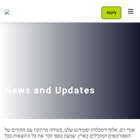
Apply
Personal Area
Students
About Us
Programs
International School
News and Updates
Support Us
English
עברית
אנדי רם, אלוף ווימבלדון וסטודנט שלנו, בשיחה מרתקת עם ההורים של
הספורטאים המובילים בארץ. שמעון כספי זוכר את כל התוצאות בכל
let's talk