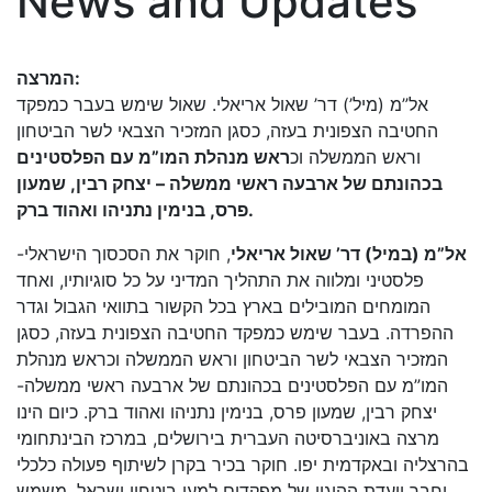
News and Updates
המרצה:
אל”מ (מיל’) דר’ שאול אריאלי. שאול שימש בעבר כמפקד
החטיבה הצפונית בעזה, כסגן המזכיר הצבאי לשר הביטחון
וראש הממשלה וכ
ראש מנהלת המו”מ עם הפלסטינים
בכהונתם של ארבעה ראשי ממשלה – יצחק רבין, שמעון
פרס, בנימין נתניהו ואהוד ברק.
אל”מ (במיל) דר’ שאול אריאלי
, חוקר את הסכסוך הישראלי-
פלסטיני ומלווה את התהליך המדיני על כל סוגיותיו, ואחד
המומחים המובילים בארץ בכל הקשור בתוואי הגבול וגדר
ההפרדה. בעבר שימש כמפקד החטיבה הצפונית בעזה, כסגן
המזכיר הצבאי לשר הביטחון וראש הממשלה וכראש מנהלת
המו”מ עם הפלסטינים בכהונתם של ארבעה ראשי ממשלה-
יצחק רבין, שמעון פרס, בנימין נתניהו ואהוד ברק. כיום הינו
מרצה באוניברסיטה העברית בירושלים, במרכז הבינתחומי
בהרצליה ובאקדמית יפו. חוקר בכיר בקרן לשיתוף פעולה כלכלי
וחבר וועדת ההיגוי של מפקדים למען ביטחון ישראל. משמש