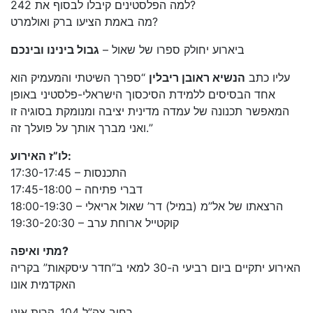
למה הפלסטינים קיבלו לבסוף את 242?
מה באמת הציעו ברק ואולמרט?
ביארוע יחולק ספרו של שאול –
גבול בינינו ובינכם
עליו כתב
הנשיא ראובן ריבלין
“ספרך השיטתי והמעמיק הוא
אחד הבסיסים ללמידת הסיכסוך הישראלי-פלסטיני באופן
המאפשר תכנונה של עמדה מדינית יציבה ומנומקת בסוגיה זו
ואני מברך אותך על פועלך זה.”
לו”ז האירוע:
17:30-17:45 – התכנסות
17:45-18:00 – דברי פתיחה
18:00-19:30 – הרצאתו של אל”מ (במיל) דר’ שאול אריאלי
19:30-20:30 – קוקטייל ארוחת ערב
מתי ואיפה?
האירוע יתקיים ביום רביעי ה-30 למאי ב”חדר עיסקאות” בקריה
האקדמית אונו
רחוב צה”ל 104, קרית אונו