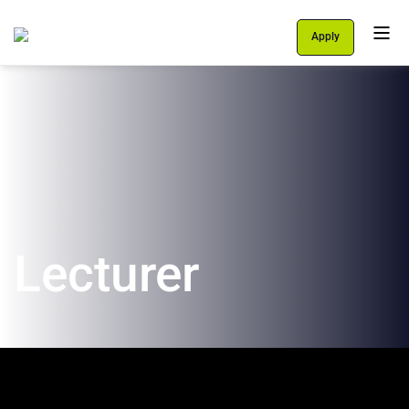
Apply
Personal Area
Students
About Us
Programs
International School
Lecturer
Support Us
English
עברית
let's talk